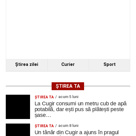
antreprenorul Alexandru Jittu care a lucrat pentru
Elon Musk: „Dacă nu faci asta ai mari șanse să
ratezi”
Facebook
Messenger
WhatsApp
Twitter
Email
Ştirea zilei
Curier
Sport
ȘTIREA TA
acum 5 luni
ȘTIREA TA
La Cugir consumi un metru cub de apă
potabilă, dar ești pus să plătești peste
șase…
acum 8 luni
ȘTIREA TA
Un tânăr din Cugir a ajuns în pragul