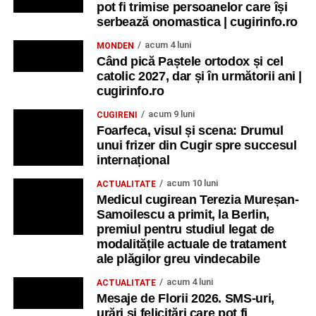
pot fi trimise persoanelor care își
serbează onomastica | cugirinfo.ro
acum 4 luni
MONDEN
Când pică Paștele ortodox și cel
catolic 2027, dar și în următorii ani |
cugirinfo.ro
acum 9 luni
CUGIRENI
Foarfeca, visul și scena: Drumul
unui frizer din Cugir spre succesul
internațional
acum 10 luni
ACTUALITATE
Medicul cugirean Terezia Mureșan-
Samoilescu a primit, la Berlin,
premiul pentru studiul legat de
modalitățile actuale de tratament
ale plăgilor greu vindecabile
acum 4 luni
ACTUALITATE
Mesaje de Florii 2026. SMS-uri,
urări și felicitări care pot fi