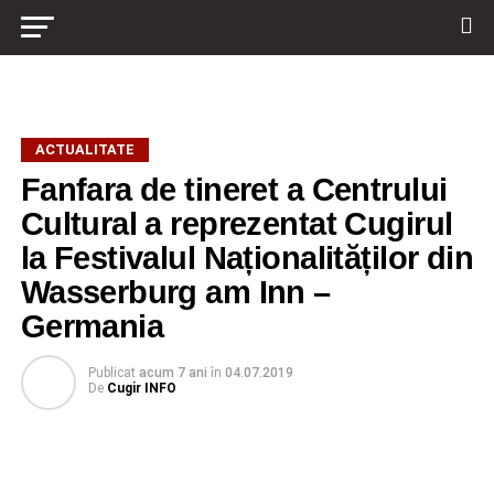
ACTUALITATE
Fanfara de tineret a Centrului
Cultural a reprezentat Cugirul
la Festivalul Naționalităților din
Wasserburg am Inn –
Germania
Publicat
acum 7 ani
în
04.07.2019
De
Cugir INFO