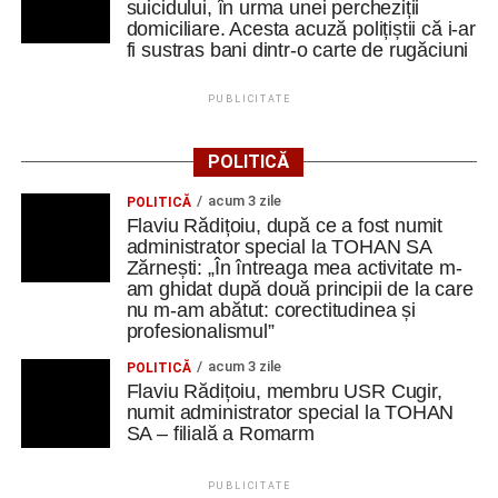
suicidului, în urma unei percheziții
domiciliare. Acesta acuză polițiștii că i-ar
fi sustras bani dintr-o carte de rugăciuni
PUBLICITATE
POLITICĂ
acum 3 zile
POLITICĂ
Flaviu Rădițoiu, după ce a fost numit
administrator special la TOHAN SA
Zărnești: „În întreaga mea activitate m-
am ghidat după două principii de la care
nu m-am abătut: corectitudinea și
profesionalismul”
acum 3 zile
POLITICĂ
Flaviu Rădițoiu, membru USR Cugir,
numit administrator special la TOHAN
SA – filială a Romarm
PUBLICITATE