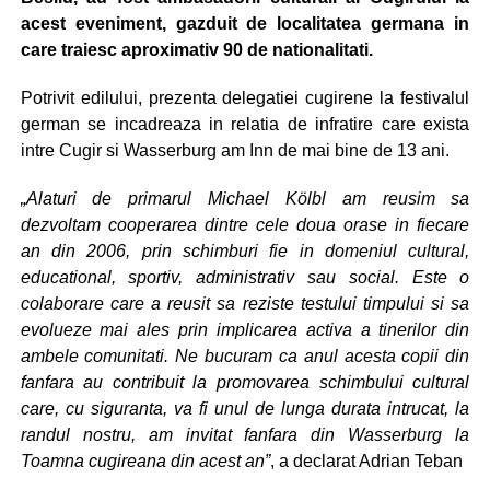
acest eveniment, gazduit de localitatea germana in
care traiesc aproximativ 90 de nationalitati.
Potrivit edilului, prezenta delegatiei cugirene la festivalul
german se incadreaza in relatia de infratire care exista
intre Cugir si Wasserburg am Inn de mai bine de 13 ani.
„Alaturi de primarul Michael Kölbl am reusim sa
dezvoltam cooperarea dintre cele doua orase in fiecare
an din 2006, prin schimburi fie in domeniul cultural,
educational, sportiv, administrativ sau social. Este o
colaborare care a reusit sa reziste testului timpului si sa
evolueze mai ales prin implicarea activa a tinerilor din
ambele comunitati. Ne bucuram ca anul acesta copii din
fanfara au contribuit la promovarea schimbului cultural
care, cu siguranta, va fi unul de lunga durata intrucat, la
randul nostru, am invitat fanfara din Wasserburg la
Toamna cugireana din acest an”
, a declarat Adrian Teban