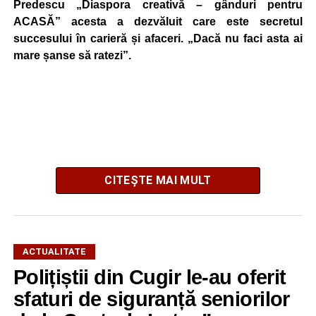
Predescu „Diaspora creativă – gânduri pentru
ACASĂ” acesta a dezvăluit care este secretul
succesului în carieră și afaceri. „Dacă nu faci asta ai
mare șanse să ratezi”.
CITEȘTE MAI MULT
ACTUALITATE
El a mărturisit totodată că a avut șansa să lucreze cu Elon
Polițiștii din Cugir le-au oferit
Musk, fondatorul Tesla, SpaceX și xAI.
sfaturi de siguranță seniorilor
Dr. ing. Alexandru Jittu: Lucrul acesta mi-a adus