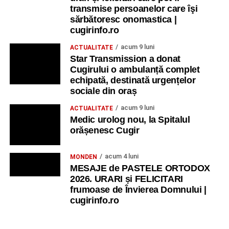
transmise persoanelor care îşi
sărbătoresc onomastica |
cugirinfo.ro
acum 9 luni
ACTUALITATE
Star Transmission a donat
Cugirului o ambulanță complet
echipată, destinată urgențelor
sociale din oraș
acum 9 luni
ACTUALITATE
Medic urolog nou, la Spitalul
orășenesc Cugir
acum 4 luni
MONDEN
MESAJE de PASTELE ORTODOX
2026. URARI și FELICITARI
frumoase de Învierea Domnului |
cugirinfo.ro