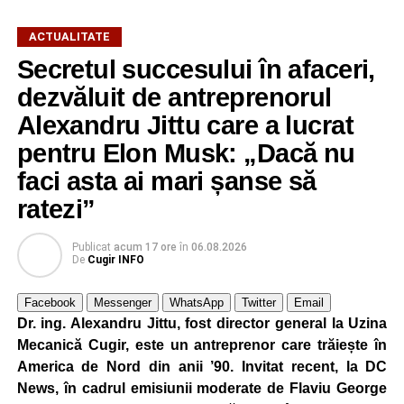
ACTUALITATE
Secretul succesului în afaceri,
dezvăluit de antreprenorul
Alexandru Jittu care a lucrat
pentru Elon Musk: „Dacă nu
faci asta ai mari șanse să
ratezi”
Publicat
acum 17 ore
în
06.08.2026
De
Cugir INFO
Facebook
Messenger
WhatsApp
Twitter
Email
Dr. ing. Alexandru Jittu, fost director general la Uzina
Mecanică Cugir, este un antreprenor care trăiește în
America de Nord din anii ’90. Invitat recent, la DC
News, în cadrul emisiunii moderate de Flaviu George