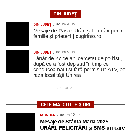
DIN JUDEȚ
acum 4 luni
DIN JUDEŢ
Mesaje de Paște. Urări și felicitări pentru
familie și prieteni | cugirinfo.ro
acum 5 luni
DIN JUDEŢ
Tânăr de 27 de ani cercetat de polițiști,
după ce a fost depistat în timp ce
conducea băut și fără permis un ATV, pe
raza localității Unirea
PUBLICITATE
CELE MAI CITITE ȘTIRI
acum 12 luni
MONDEN
Mesaje de Sfânta Maria 2025.
URĂRI, FELICITĂRI și SMS-uri care