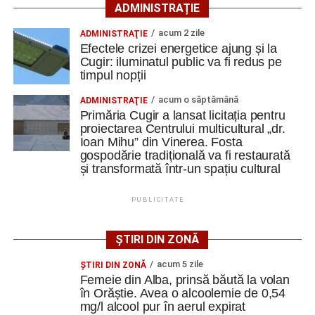
Clădirile au nevoie de lucrări
ADMINISTRAȚIE
ample de consolidare
acum 2 zile
ADMINISTRAŢIE
Efectele crizei energetice ajung și la
Potrivit documentației de licitație, expertizele tehnice au
Cugir: iluminatul public va fi redus pe
timpul nopții
identificat degradări importante ale construcțiilor. Printre
acestea se numără infiltrații de apă, umiditate, degradarea
acum o săptămână
ADMINISTRAŢIE
elementelor din lemn și a acoperișurilor, dar și prăbușirea
Primăria Cugir a lansat licitația pentru
parțială a șurii.
proiectarea Centrului multicultural „dr.
Ioan Mihu” din Vinerea. Fosta
gospodărie tradițională va fi restaurată
De asemenea, instalațiile existente sunt depășite din
și transformată într-un spațiu cultural
punct de vedere tehnic, fiind necesară refacerea
instalațiilor electrice, sanitare și termice, precum și
PUBLICITATE
modernizarea sistemelor de evacuare a apelor pluviale.
Specialiștii apreciază însă că ansamblul poate fi restaurat
ȘTIRI DIN ZONĂ
și pus în valoare, cu respectarea soluțiilor tehnice ce vor fi
acum 5 zile
ŞTIRI DIN ZONĂ
stabilite în cadrul proiectului.
Femeie din Alba, prinsă băută la volan
în Orăștie. Avea o alcoolemie de 0,54
Spații pentru cultură, educație
mg/l alcool pur în aerul expirat