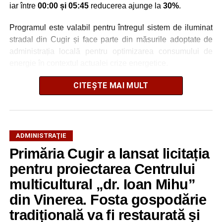
iar între
00:00 și 05:45
reducerea ajunge la
30%
.
Programul este valabil pentru întregul sistem de iluminat
stradal din Cugir și face parte din măsurile adoptate de
administrația locală pentru optimizarea consumului de
energie în contextul actualei crize energetice.
Autoritățile locale precizează că reducerea intensității
CITEȘTE MAI MULT
este realizată astfel încât să fie menținut un nivel adecvat
de iluminare pe timpul nopții.
ADMINISTRAŢIE
Primăria Cugir a lansat licitația
Adaugă cugirinfo.ro ca sursă
preferată pe Google
pentru proiectarea Centrului
multicultural „dr. Ioan Mihu”
din Vinerea. Fosta gospodărie
Ultimele știri din Cugir
tradițională va fi restaurată și
„Roș-albaștrii”, o nouă victorie în meciurile de