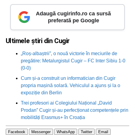
Adaugă cugirinfo.ro ca sursă
preferată pe Google
Ultimele știri din Cugir
„Roș-albaștrii”, o nouă victorie în meciurile de
pregătire: Metalurgistul Cugir – FC Inter Sibiu 1-0
(0-0)
Cum și-a construit un informatician din Cugir
propria mașină solară. Vehiculul a ajuns și la o
expoziție din Berlin
Trei profesori ai Colegiului Național „David
Prodan” Cugir și-au perfecționat competențele prin
mobilități Erasmus+ în Croația
Facebook
Messenger
WhatsApp
Twitter
Email