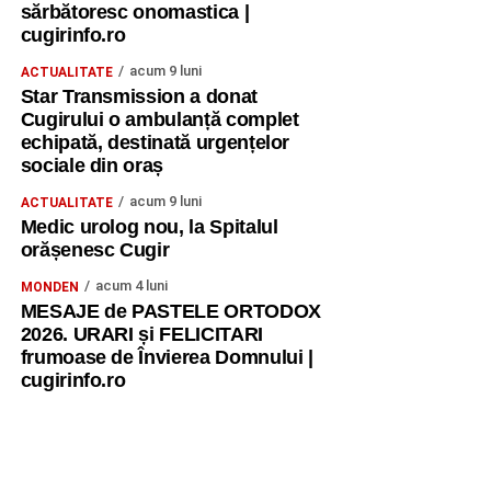
sărbătoresc onomastica |
cugirinfo.ro
acum 9 luni
ACTUALITATE
Star Transmission a donat
Cugirului o ambulanță complet
echipată, destinată urgențelor
sociale din oraș
acum 9 luni
ACTUALITATE
Medic urolog nou, la Spitalul
orășenesc Cugir
acum 4 luni
MONDEN
MESAJE de PASTELE ORTODOX
2026. URARI și FELICITARI
frumoase de Învierea Domnului |
cugirinfo.ro