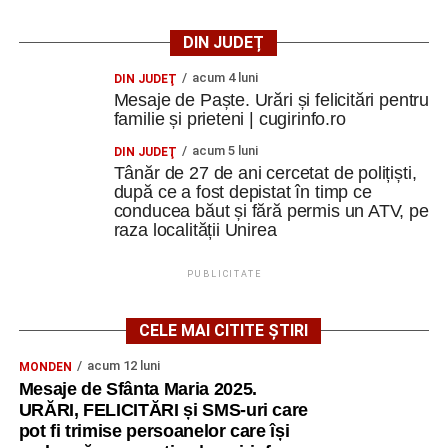
DIN JUDEȚ
acum 4 luni
DIN JUDEŢ
Mesaje de Paște. Urări și felicitări pentru
familie și prieteni | cugirinfo.ro
acum 5 luni
DIN JUDEŢ
Tânăr de 27 de ani cercetat de polițiști,
după ce a fost depistat în timp ce
conducea băut și fără permis un ATV, pe
raza localității Unirea
PUBLICITATE
CELE MAI CITITE ȘTIRI
acum 12 luni
MONDEN
Mesaje de Sfânta Maria 2025.
URĂRI, FELICITĂRI și SMS-uri care
pot fi trimise persoanelor care își