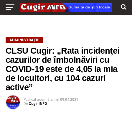
ADMINISTRAŢIE
CLSU Cugir: „Rata incidenţei
cazurilor de îmbolnăviri cu
COVID-19 este de 4,05 la mia
de locuitori, cu 104 cazuri
active”
Publicat
acum 5 ani
în
09.04.2021
De
Cugir INFO