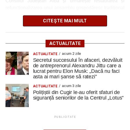
Consiliul Județean Alba și urmărește restaurarea și
refuncționalizarea unui ansamblu gospodăresc tradițional
din localitatea Vinerea, care va deveni un centru destinat
CITEȘTE MAI MULT
activităților culturale, educaționale și expoziționale.
O gospodărie tradițională va fi
ACTUALITATE
readusă la viață
acum 2 zile
ACTUALITATE
Secretul succesului în afaceri, dezvăluit
Ansamblul este situat pe strada Principală nr. 172 din
de antreprenorul Alexandru Jittu care a
Vinerea, pe un teren de aproximativ 1.975 de metri pătrați,
lucrat pentru Elon Musk: „Dacă nu faci
aflat în proprietatea administrației locale.
asta ai mari șanse să ratezi”
acum 3 zile
ACTUALITATE
Complexul este alcătuit din patru corpuri de clădire – fosta
Polițiștii din Cugir le-au oferit sfaturi de
magazie de fierărie, casa memorială, șura și șoprul-atelier
siguranță seniorilor de la Centrul „Lotus”
– care păstrează caracteristicile unei gospodării
tradiționale din zonă. Curtea include elemente autentice,
precum pavajul din piatră de râu și o fântână.
PUBLICITATE