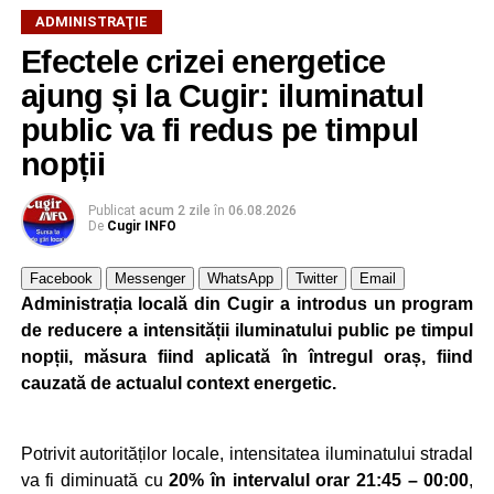
ADMINISTRAŢIE
Efectele crizei energetice
ajung și la Cugir: iluminatul
public va fi redus pe timpul
nopții
Publicat
acum 2 zile
în
06.08.2026
De
Cugir INFO
Facebook
Messenger
WhatsApp
Twitter
Email
Administrația locală din Cugir a introdus un program
de reducere a intensității iluminatului public pe timpul
nopții, măsura fiind aplicată în întregul oraș, fiind
cauzată de actualul context energetic.
Potrivit autorităților locale, intensitatea iluminatului stradal
va fi diminuată cu
20% în intervalul orar 21:45 – 00:00
,