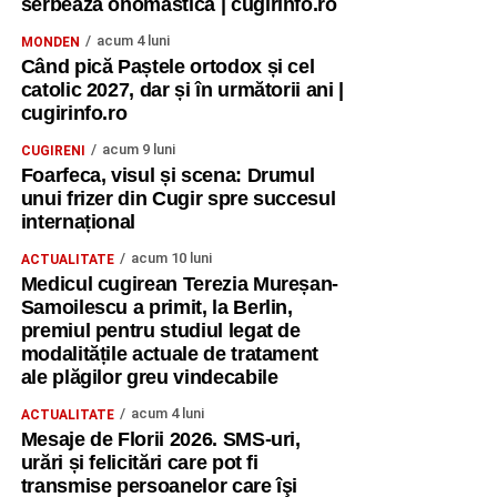
serbează onomastica | cugirinfo.ro
acum 4 luni
MONDEN
Când pică Paștele ortodox și cel
catolic 2027, dar și în următorii ani |
cugirinfo.ro
acum 9 luni
CUGIRENI
Foarfeca, visul și scena: Drumul
unui frizer din Cugir spre succesul
internațional
acum 10 luni
ACTUALITATE
Medicul cugirean Terezia Mureșan-
Samoilescu a primit, la Berlin,
premiul pentru studiul legat de
modalitățile actuale de tratament
ale plăgilor greu vindecabile
acum 4 luni
ACTUALITATE
Mesaje de Florii 2026. SMS-uri,
urări și felicitări care pot fi
transmise persoanelor care îşi