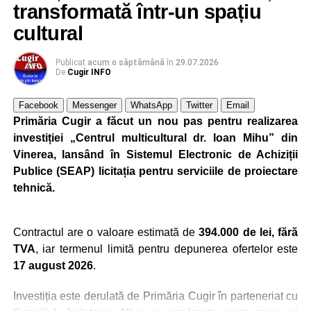
transformată într-un spațiu
pregătire: Metalurgistul Cugir – FC Inter Sibiu 1-0
cultural
(0-0)
Cum și-a construit un informatician din Cugir propria
Publicat
acum o săptămână
în
29.07.2026
mașină solară. Vehiculul a ajuns și la o expoziție din
De
Cugir INFO
Berlin
Facebook
Messenger
WhatsApp
Twitter
Email
Trei profesori ai Colegiului Național „David Prodan”
Primăria Cugir a făcut un nou pas pentru realizarea
Cugir și-au perfecționat competențele prin
investiției „Centrul multicultural dr. Ioan Mihu” din
mobilități Erasmus+ în Croația
Vinerea, lansând în Sistemul Electronic de Achiziții
Publice (SEAP) licitația pentru serviciile de proiectare
Facebook
Messenger
WhatsApp
Twitter
Email
tehnică.
Contractul are o valoare estimată de
394.000 de lei, fără
TVA
, iar termenul limită pentru depunerea ofertelor este
17 august 2026
.
Investiția este derulată de Primăria Cugir în parteneriat cu