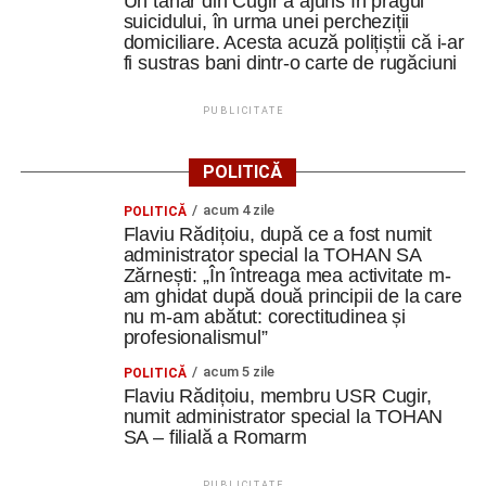
Un tânăr din Cugir a ajuns în pragul
Cum și-a construit un informatician din Cugir propria
suicidului, în urma unei percheziții
domiciliare. Acesta acuză polițiștii că i-ar
mașină solară. Vehiculul a ajuns și la o expoziție din
fi sustras bani dintr-o carte de rugăciuni
Berlin
Trei profesori ai Colegiului Național „David Prodan”
PUBLICITATE
Cugir și-au perfecționat competențele prin
mobilități Erasmus+ în Croația
POLITICĂ
acum 4 zile
Facebook
Messenger
POLITICĂ
WhatsApp
Twitter
Email
Flaviu Rădițoiu, după ce a fost numit
administrator special la TOHAN SA
Zărnești: „În întreaga mea activitate m-
am ghidat după două principii de la care
nu m-am abătut: corectitudinea și
profesionalismul”
acum 5 zile
POLITICĂ
Flaviu Rădițoiu, membru USR Cugir,
numit administrator special la TOHAN
SA – filială a Romarm
PUBLICITATE