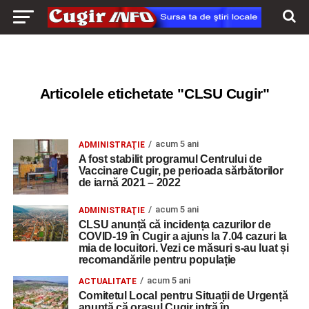
Articolele etichetate "CLSU Cugir"
acum 5 ani
ADMINISTRAŢIE
A fost stabilit programul Centrului de
Vaccinare Cugir, pe perioada sărbătorilor
de iarnă 2021 – 2022
acum 5 ani
ADMINISTRAŢIE
CLSU anunță că incidența cazurilor de
COVID-19 în Cugir a ajuns la 7.04 cazuri la
mia de locuitori. Vezi ce măsuri s-au luat și
recomandările pentru populație
acum 5 ani
ACTUALITATE
Comitetul Local pentru Situații de Urgență
anunță că orașul Cugir intră în