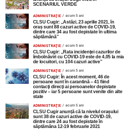
SCENARIUL VERDE
acum 5 ani
ADMINISTRAŢIE
CLSU Cugir: „Astăzi, 23 aprilie 2021, în
oraș sunt 88 cazuri active de COVID-19,
dintre care 34 au fost depistate în ultima
săptămână”
acum 5 ani
ADMINISTRAŢIE
CLSU Cugir: „Rata incidenţei cazurilor de
îmbolnăviri cu COVID-19 este de 4,05 la mia
de locuitori, cu 104 cazuri active”
acum 5 ani
ADMINISTRAŢIE
CLSU Cugir: În acest moment, 46 de
persoane sunt în carantină – 41 fiind
contacţi direcţi ai persoanelor depistate
pozitiv – iar 5 persoane sunt venite din alte
state
acum 5 ani
ADMINISTRAŢIE
CLSU Cugir anunță că la nivelul orașului
sunt 38 de cazuri active de COVID-19,
dintre care 24 au fost depistate în
săptămâna 12-19 februarie 2021