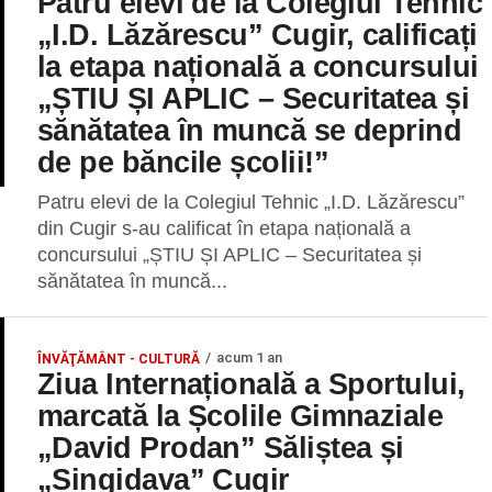
Patru elevi de la Colegiul Tehnic
„I.D. Lăzărescu” Cugir, calificați
la etapa națională a concursului
„ȘTIU ȘI APLIC – Securitatea și
sănătatea în muncă se deprind
de pe băncile școlii!”
Patru elevi de la Colegiul Tehnic „I.D. Lăzărescu”
din Cugir s-au calificat în etapa națională a
concursului „ȘTIU ȘI APLIC – Securitatea și
sănătatea în muncă...
acum 1 an
ÎNVĂŢĂMÂNT - CULTURĂ
Ziua Internațională a Sportului,
marcată la Școlile Gimnaziale
„David Prodan” Săliștea și
„Singidava” Cugir