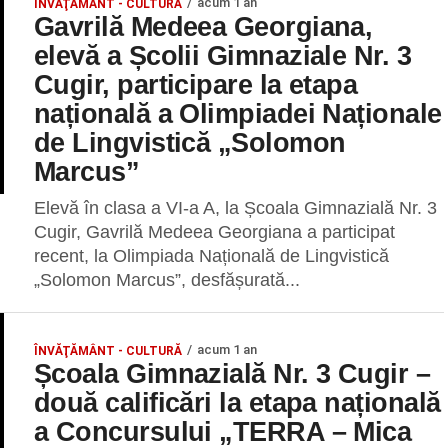
acum 1 an
ÎNVĂŢĂMÂNT - CULTURĂ
Gavrilă Medeea Georgiana,
elevă a Școlii Gimnaziale Nr. 3
Cugir, participare la etapa
națională a Olimpiadei Naționale
de Lingvistică „Solomon
Marcus”
Elevă în clasa a VI-a A, la Școala Gimnazială Nr. 3
Cugir, Gavrilă Medeea Georgiana a participat
recent, la Olimpiada Națională de Lingvistică
„Solomon Marcus”, desfășurată...
acum 1 an
ÎNVĂŢĂMÂNT - CULTURĂ
Școala Gimnazială Nr. 3 Cugir –
două calificări la etapa națională
a Concursului „TERRA – Mica