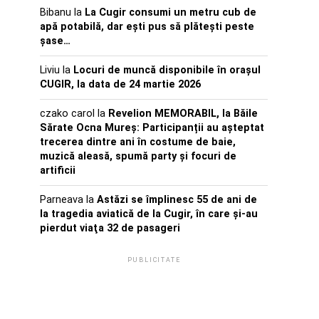
Bibanu
la
La Cugir consumi un metru cub de
apă potabilă, dar ești pus să plătești peste
șase…
Liviu
la
Locuri de muncă disponibile în orașul
CUGIR, la data de 24 martie 2026
czako carol
la
Revelion MEMORABIL, la Băile
Sărate Ocna Mureș: Participanții au așteptat
trecerea dintre ani în costume de baie,
muzică aleasă, spumă party și focuri de
artificii
Parneava
la
Astăzi se împlinesc 55 de ani de
la tragedia aviatică de la Cugir, în care şi-au
pierdut viaţa 32 de pasageri
PUBLICITATE