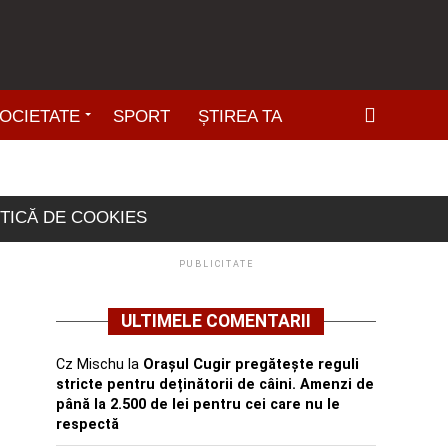
OCIETATE
SPORT
ȘTIREA TA
ITICĂ DE COOKIES
PUBLICITATE
ULTIMELE COMENTARII
Cz Mischu
la
Orașul Cugir pregătește reguli
stricte pentru deținătorii de câini. Amenzi de
până la 2.500 de lei pentru cei care nu le
respectă