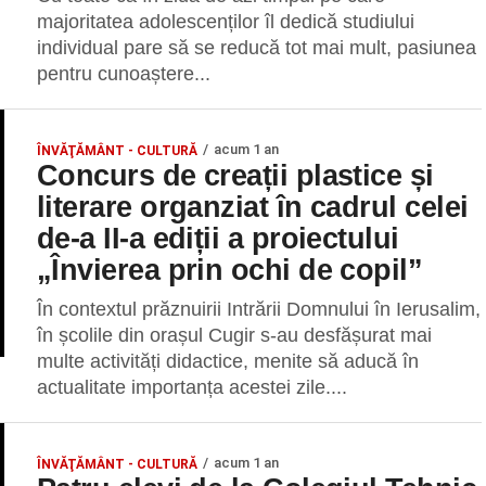
majoritatea adolescenților îl dedică studiului
individual pare să se reducă tot mai mult, pasiunea
pentru cunoaștere...
acum 1 an
ÎNVĂŢĂMÂNT - CULTURĂ
Concurs de creații plastice și
literare organziat în cadrul celei
de-a II-a ediții a proiectului
„Învierea prin ochi de copil”
În contextul prăznuirii Intrării Domnului în Ierusalim,
în școlile din orașul Cugir s-au desfășurat mai
multe activități didactice, menite să aducă în
actualitate importanța acestei zile....
acum 1 an
ÎNVĂŢĂMÂNT - CULTURĂ