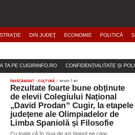
STRAŢIE
DIN JUDEŢ
ECONOMIE
POLITICĂ
S
ŞTIRI DIN ZONĂ
A TA PE CUGIRINFO.RO
CONFIDENȚIALITATE ȘI POL
acum 1 an
ÎNVĂŢĂMÂNT - CULTURĂ
Rezultate foarte bune obținute
de elevii Colegiului Național
„David Prodan” Cugir, la etapele
județene ale Olimpiadelor de
Limba Spaniolă și Filosofie
Cu toate că în ziua de azi timpul pe care