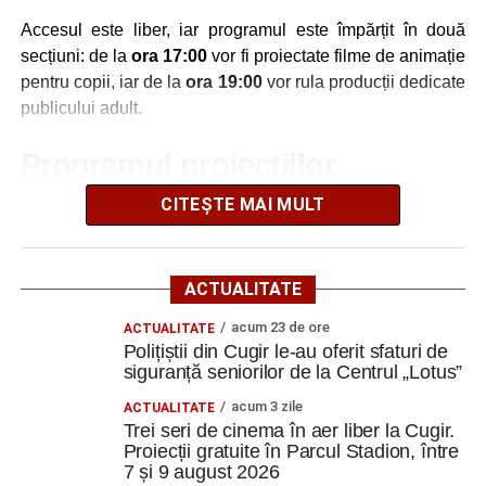
Adaugă cugirinfo.ro ca sursă
preferată pe Google
Accesul este liber, iar programul este împărțit în două
secțiuni: de la
ora 17:00
vor fi proiectate filme de animație
pentru copii, iar de la
ora 19:00
vor rula producții dedicate
Ultimele știri din Cugir
publicului adult.
Efectele crizei energetice ajung și la Cugir:
Programul proiecțiilor
iluminatul public va fi redus pe timpul nopții
CITEȘTE MAI MULT
Vineri, 7 august
„Roș-albaștrii”, eliminare din Cupa României:
Metalurgistul Cugir – Jiul Petroșani 0-1 (0-0)
17:00 – „Wish”
– animație muzicală despre o lume
Polițiștii din Cugir le-au oferit sfaturi de siguranță
în care dorințele prind viață;
ACTUALITATE
seniorilor de la Centrul „Lotus”
19:00 – „Avatar 3”
– continuarea celebrei serii
acum 23 de ore
ACTUALITATE
Polițiștii din Cugir le-au oferit sfaturi de
regizate de James Cameron, cu o nouă aventură în
Facebook
Messenger
WhatsApp
Twitter
Email
siguranță seniorilor de la Centrul „Lotus”
universul Pandora.
acum 3 zile
ACTUALITATE
Sâmbătă, 8 august
Trei seri de cinema în aer liber la Cugir.
Proiecții gratuite în Parcul Stadion, între
7 și 9 august 2026
17:00 – „Paddington în Peru”
– o nouă aventură a