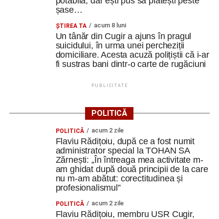
potabilă, dar ești pus să plătești peste
șase…
acum 8 luni
ȘTIREA TA
Un tânăr din Cugir a ajuns în pragul
suicidului, în urma unei percheziții
domiciliare. Acesta acuză polițiștii că i-ar
fi sustras bani dintr-o carte de rugăciuni
PUBLICITATE
POLITICĂ
acum 2 zile
POLITICĂ
Flaviu Rădițoiu, după ce a fost numit
administrator special la TOHAN SA
Zărnești: „În întreaga mea activitate m-
am ghidat după două principii de la care
nu m-am abătut: corectitudinea și
profesionalismul”
acum 2 zile
POLITICĂ
Flaviu Rădițoiu, membru USR Cugir,