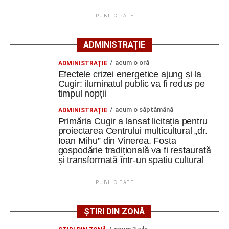
îndrăgitului ursuleț;
PUBLICITATE
19:00 – „F1: The Movie”
– film inspirat din lumea
Formulei 1, cu Brad Pitt în rolul principal.
ADMINISTRAȚIE
Duminică, 9 august
acum o oră
ADMINISTRAŢIE
Efectele crizei energetice ajung și la
17:00 – „Wonka”
– povestea începuturilor
Cugir: iluminatul public va fi redus pe
celebrului Willy Wonka;
timpul nopții
19:00 – „A Complete Unknown”
acum o săptămână
– dramă
ADMINISTRAŢIE
Primăria Cugir a lansat licitația pentru
biografică despre primii ani din cariera legendarului
proiectarea Centrului multicultural „dr.
Bob Dylan.
Ioan Mihu” din Vinerea. Fosta
gospodărie tradițională va fi restaurată
Organizatorii anunță că participanții vor avea la dispoziție
și transformată într-un spațiu cultural
câteva beanbag-uri pentru un plus de confort, iar la fața
locului vor putea fi cumpărate popcorn, băuturi răcoritoare
PUBLICITATE
și alte gustări specifice unei seri de cinema.
ȘTIRI DIN ZONĂ
Cei care doresc să participe sunt încurajați să vină cu o
pătură sau un scaun pliant, pentru a se bucura în cele mai