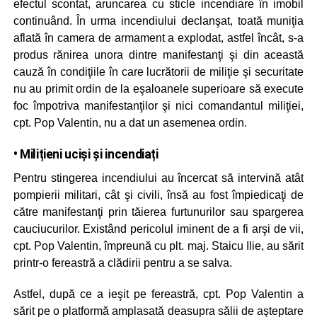
efectul scontat, aruncarea cu sticle incendiare în imobil
continuând. În urma incendiului declanşat, toată muniţia
aflată în camera de armament a explodat, astfel încât, s-a
produs rănirea unora dintre manifestanţi şi din această
cauză în condiţiile în care lucrătorii de miliţie şi securitate
nu au primit ordin de la eşaloanele superioare să execute
foc împotriva manifestanţilor şi nici comandantul miliţiei,
cpt. Pop Valentin, nu a dat un asemenea ordin.
• Milițieni uciși și incendiați
Pentru stingerea incendiului au încercat să intervină atât
pompierii militari, cât şi civili, însă au fost împiedicaţi de
către manifestanţi prin tăierea furtunurilor sau spargerea
cauciucurilor. Existând pericolul iminent de a fi arşi de vii,
cpt. Pop Valentin, împreună cu plt. maj. Staicu Ilie, au sărit
printr-o fereastră a clădirii pentru a se salva.
Astfel, după ce a ieşit pe fereastră, cpt. Pop Valentin a
sărit pe o platformă amplasată deasupra sălii de aşteptare