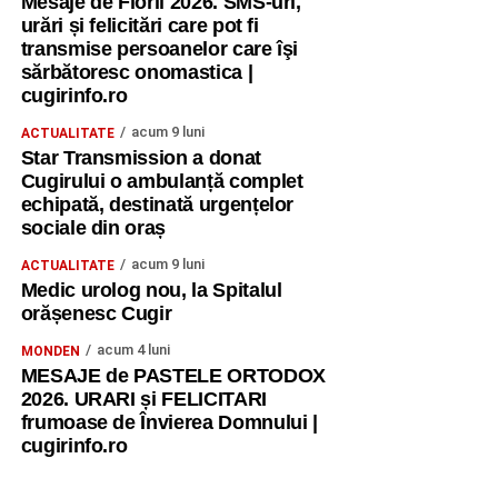
Mesaje de Florii 2026. SMS-uri,
urări și felicitări care pot fi
transmise persoanelor care îşi
sărbătoresc onomastica |
cugirinfo.ro
acum 9 luni
ACTUALITATE
Star Transmission a donat
Cugirului o ambulanță complet
echipată, destinată urgențelor
sociale din oraș
acum 9 luni
ACTUALITATE
Medic urolog nou, la Spitalul
orășenesc Cugir
acum 4 luni
MONDEN
MESAJE de PASTELE ORTODOX
2026. URARI și FELICITARI
frumoase de Învierea Domnului |
cugirinfo.ro