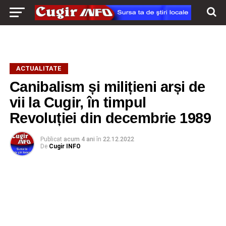
ACTUALITATE
Canibalism și milițieni arși de
vii la Cugir, în timpul
Revoluției din decembrie 1989
Publicat
acum 4 ani
în
22.12.2022
De
Cugir INFO