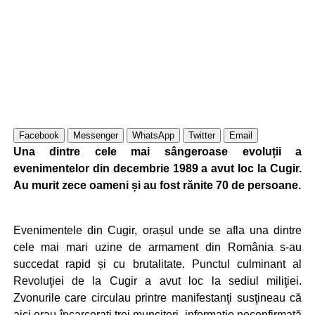
Facebook
Messenger
WhatsApp
Twitter
Email
Una dintre cele mai sângeroase evoluții a
evenimentelor din decembrie 1989 a avut loc la Cugir.
Au murit zece oameni și au fost rănite 70 de persoane.
Evenimentele din Cugir, orașul unde se afla una dintre
cele mai mari uzine de armament din România s-au
succedat rapid și cu brutalitate. Punctul culminant al
Revoluţiei de la Cugir a avut loc la sediul miliţiei.
Zvonurile care circulau printre manifestanţi susţineau că
aici erau încarceraţi trei muncitori, informaţie neconfirmată