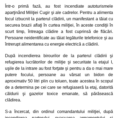
Într-o primă fază, au fost incendiate autoturismele
aparţinând Miliţiei Cugir şi ale cadrelor. Pentru a alimenta
focul izbucnit la parterul clădirii, un manifestant a tăiat cu
securea brazii aflaţi în curtea miliţiei, în aceste condiţii în
scurt timp, întreaga clădire a fost cuprinsă de flăcări.
Persoane neidentificate au tăiat legăturile telefonice şi au
întrerupt alimentarea cu energie electrică a clădirii.
După incendierea birourilor de la parterul clădirii şi
refugierea lucrătorilor de miliţie şi securitate la etajul I,
uşile de la intrare au fost forţate şi pentru a da o mai mare
putere focului, persoane au vărsat un bidon de
aproximativ 50 litri plin cu toluen, toate acestea în scopul
de a determina pe cei care se refugiaseră la etaj, datorită
căldurii şi gazelor toxice emanate, să părăsească
clădirea.
S-a încercat, din ordinul comandantului miliţiei, după
incendierea parterului, evacuarea armamentului şi