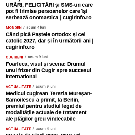
URĂRI, FELICITĂRI și SMS-uri care
pot fi trimise persoanelor care își
serbează onomastica | cugirinfo.ro
acum 4 luni
MONDEN
Când pică Paștele ortodox și cel
catolic 2027, dar și în următorii ani |
cugirinfo.ro
acum 9 luni
CUGIRENI
Foarfeca, visul și scena: Drumul
unui frizer din Cugir spre succesul
internațional
acum 9 luni
ACTUALITATE
Medicul cugirean Terezia Mureșan-
Samoilescu a primit, la Berlin,
premiul pentru studiul legat de
modalitățile actuale de tratament
ale plăgilor greu vindecabile
acum 4 luni
ACTUALITATE