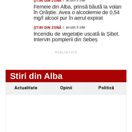
acum 3 zile
ŞTIRI DIN ZONĂ
bune condiții de proiecțiile în aer liber.
Femeie din Alba, prinsă băută la volan
în Orăștie. Avea o alcoolemie de 0,54
mg/l alcool pur în aerul expirat
Evenimentul se adresează întregii familii și promite trei
seri de relaxare și divertisment sub cerul liber, în Parcul
acum 3 zile
ŞTIRI DIN ZONĂ
Stadion din Cugir.
Incendiu de vegetație uscată la Șibot.
Intervin pompierii din Sebeș
PUBLICITATE
Adaugă cugirinfo.ro ca sursă
preferată pe Google
Stiri din Alba
Ultimele știri din Cugir
Actualitate
Opinii
Politică
Efectele crizei energetice ajung și la Cugir:
iluminatul public va fi redus pe timpul nopții
„Roș-albaștrii”, eliminare din Cupa României:
Metalurgistul Cugir – Jiul Petroșani 0-1 (0-0)