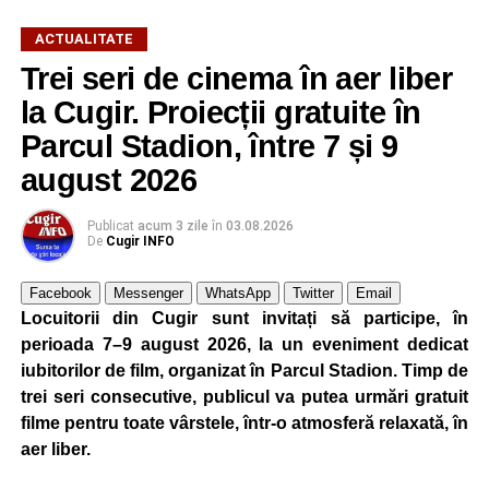
să verifice orice informație înainte de a trimite bani, mai
ales în situațiile în care li se solicită sume de bani sub
ACTUALITATE
pretextul că o rudă ar fi fost implicată într-un accident
Trei seri de cinema în aer liber
rutier.
la Cugir. Proiecții gratuite în
De asemenea, participanții au fost avertizați să manifeste
Parcul Stadion, între 7 și 9
prudență atunci când sunt abordați pe stradă de persoane
august 2026
necunoscute care încearcă să le câștige încrederea prin
gesturi aparent prietenoase, cum ar fi îmbrățișările,
Publicat
acum 3 zile
în
03.08.2026
deoarece acestea pot ascunde tentative de furt.
De
Cugir INFO
La finalul activității, polițiștii i-au încurajat pe seniori să
Facebook
Messenger
WhatsApp
Twitter
Email
solicite ajutor ori de câte ori au suspiciuni că ar putea fi
Locuitorii din Cugir sunt invitați să participe, în
victimele unei înșelăciuni sau ale unei alte fapte ilegale,
perioada 7–9 august 2026, la un eveniment dedicat
subliniind că prevenția rămâne cea mai eficientă metodă
iubitorilor de film, organizat în Parcul Stadion. Timp de
de protecție.
trei seri consecutive, publicul va putea urmări gratuit
filme pentru toate vârstele, într-o atmosferă relaxată, în
aer liber.