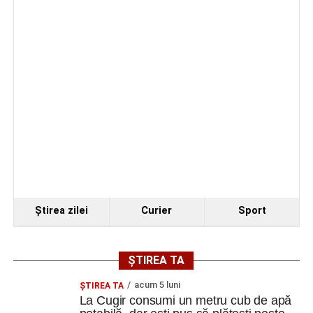
Polițiștii din Cugir le-au oferit sfaturi de siguranță
seniorilor de la Centrul „Lotus”
Facebook
Messenger
WhatsApp
Twitter
Email
Ştirea zilei
Curier
Sport
ȘTIREA TA
acum 5 luni
ȘTIREA TA
La Cugir consumi un metru cub de apă