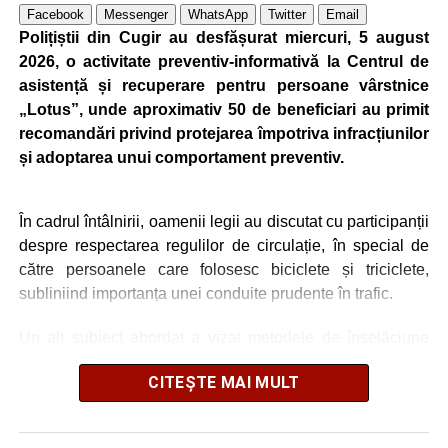
Facebook
Messenger
WhatsApp
Twitter
Email
Polițiștii din Cugir au desfășurat miercuri, 5 august
2026, o activitate preventiv-informativă la Centrul de
asistență și recuperare pentru persoane vârstnice
„Lotus”, unde aproximativ 50 de beneficiari au primit
recomandări privind protejarea împotriva infracțiunilor
și adoptarea unui comportament preventiv.
În cadrul întâlnirii, oamenii legii au discutat cu participanții
despre respectarea regulilor de circulație, în special de
către persoanele care folosesc biciclete și triciclete,
subliniind importanța unei conduite prudente în trafic.
Un alt subiect abordat a vizat metodele de înșelăciune
utilizate de infractori, atât în mediul online, cât și prin
CITEȘTE MAI MULT
contact direct. Polițiștii i-au sfătuit pe seniori să nu
furnizeze date personale unor persoane necunoscute, să
evite accesarea linkurilor primite prin mesaje suspecte și