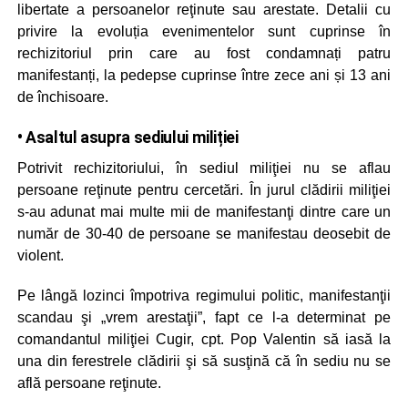
libertate a persoanelor reţinute sau arestate. Detalii cu
privire la evoluția evenimentelor sunt cuprinse în
rechizitoriul prin care au fost condamnați patru
manifestanți, la pedepse cuprinse între zece ani și 13 ani
de închisoare.
• Asaltul asupra sediului miliției
Potrivit rechizitoriului, în sediul miliţiei nu se aflau
persoane reţinute pentru cercetări. În jurul clădirii miliţiei
s-au adunat mai multe mii de manifestanţi dintre care un
număr de 30-40 de persoane se manifestau deosebit de
violent.
Pe lângă lozinci împotriva regimului politic, manifestanţii
scandau şi „vrem arestaţii”, fapt ce l-a determinat pe
comandantul miliţiei Cugir, cpt. Pop Valentin să iasă la
una din ferestrele clădirii şi să susţină că în sediu nu se
află persoane reţinute.