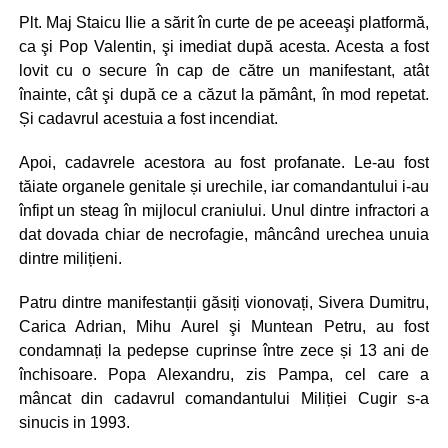
Plt. Maj Staicu Ilie a sărit în curte de pe aceeaşi platformă,
ca şi Pop Valentin, şi imediat după acesta. Acesta a fost
lovit cu o secure în cap de către un manifestant, atât
înainte, cât şi după ce a căzut la pământ, în mod repetat.
Și cadavrul acestuia a fost incendiat.
Apoi, cadavrele acestora au fost profanate. Le-au fost
tăiate organele genitale și urechile, iar comandantului i-au
înfipt un steag în mijlocul craniului. Unul dintre infractori a
dat dovada chiar de necrofagie, mâncând urechea unuia
dintre milițieni.
Patru dintre manifestanții găsiți vionovați, Sivera Dumitru,
Carica Adrian, Mihu Aurel şi Muntean Petru, au fost
condamnați la pedepse cuprinse între zece și 13 ani de
închisoare. Popa Alexandru, zis Pampa, cel care a
mâncat din cadavrul comandantului Miliției Cugir s-a
sinucis in 1993.