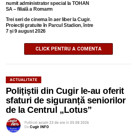
numit administrator special la TOHAN
SA – filială a Romarm
Trei seri de cinema în aer liber la Cugir.
Proiecții gratuite în Parcul Stadion, între
7 și 9 august 2026
CLICK PENTRU A COMENTA
ACTUALITATE
Polițiștii din Cugir le-au oferit
sfaturi de siguranță seniorilor
de la Centrul „Lotus”
Publicat
acum 23 de ore
în
05.08.2026
De
Cugir INFO