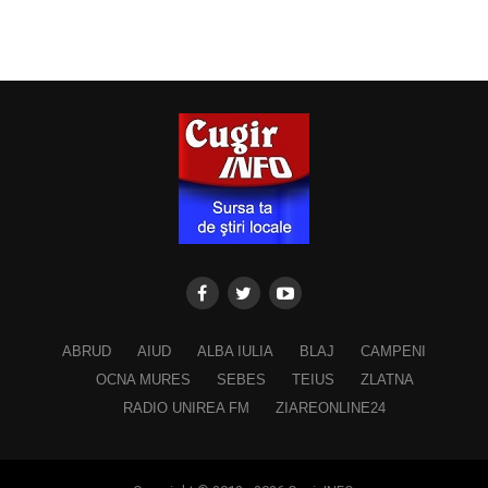
ABRUD
AIUD
ALBA IULIA
BLAJ
CAMPENI
OCNA MURES
SEBES
TEIUS
ZLATNA
RADIO UNIREA FM
ZIAREONLINE24