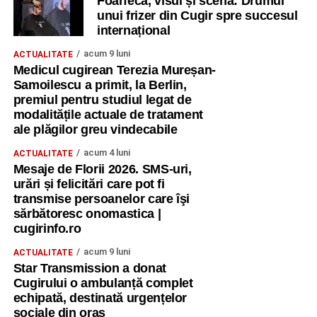
Foarfeca, visul și scena: Drumul
unui frizer din Cugir spre succesul
internațional
acum 9 luni
ACTUALITATE
Medicul cugirean Terezia Mureșan-
Samoilescu a primit, la Berlin,
premiul pentru studiul legat de
modalitățile actuale de tratament
ale plăgilor greu vindecabile
acum 4 luni
ACTUALITATE
Mesaje de Florii 2026. SMS-uri,
urări și felicitări care pot fi
transmise persoanelor care îşi
sărbătoresc onomastica |
cugirinfo.ro
acum 9 luni
ACTUALITATE
Star Transmission a donat
Cugirului o ambulanță complet
echipată, destinată urgențelor
sociale din oraș