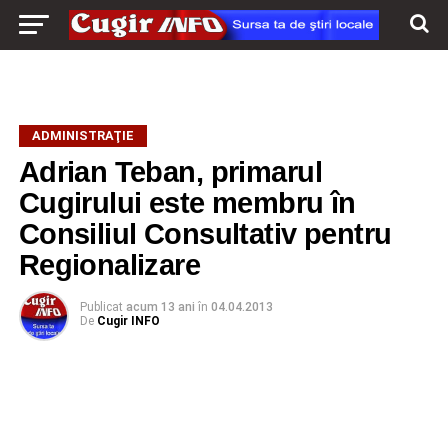
ADMINISTRAŢIE
Adrian Teban, primarul
Cugirului este membru în
Consiliul Consultativ pentru
Regionalizare
Publicat
acum 13 ani
în
04.04.2013
De
Cugir INFO