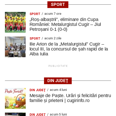
SPORT
acum 7 ore
SPORT
„Roș-albaștrii”, eliminare din Cupa
României: Metalurgistul Cugir – Jiul
Petroșani 0-1 (0-0)
acum 2 zile
SPORT
Ilie Arion de la „Metalurgistul” Cugir –
locul III, la concursul de șah rapid de la
Alba Iulia
PUBLICITATE
DIN JUDEȚ
acum 4 luni
DIN JUDEŢ
Mesaje de Paște. Urări și felicitări pentru
familie și prieteni | cugirinfo.ro
acum 5 luni
DIN JUDEŢ