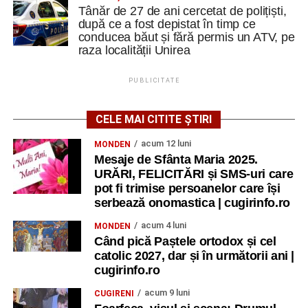
Tânăr de 27 de ani cercetat de polițiști,
după ce a fost depistat în timp ce
conducea băut și fără permis un ATV, pe
raza localității Unirea
PUBLICITATE
CELE MAI CITITE ȘTIRI
acum 12 luni
MONDEN
Mesaje de Sfânta Maria 2025.
URĂRI, FELICITĂRI și SMS-uri care
pot fi trimise persoanelor care își
serbează onomastica | cugirinfo.ro
acum 4 luni
MONDEN
Când pică Paștele ortodox și cel
catolic 2027, dar și în următorii ani |
cugirinfo.ro
acum 9 luni
CUGIRENI