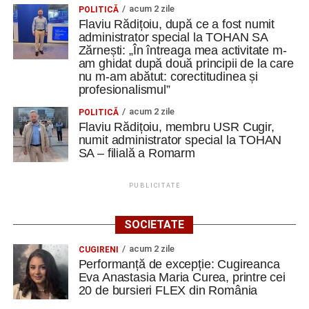
acum 2 zile
POLITICĂ
Flaviu Rădițoiu, după ce a fost numit
administrator special la TOHAN SA
Zărnești: „În întreaga mea activitate m-
am ghidat după două principii de la care
nu m-am abătut: corectitudinea și
profesionalismul”
acum 2 zile
POLITICĂ
Flaviu Rădițoiu, membru USR Cugir,
numit administrator special la TOHAN
SA – filială a Romarm
PUBLICITATE
SOCIETATE
acum 2 zile
CUGIRENI
Performanță de excepție: Cugireanca
Eva Anastasia Maria Curea, printre cei
20 de bursieri FLEX din România