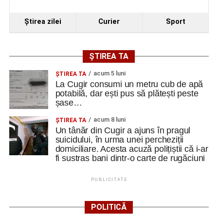
Ştirea zilei
Curier
Sport
ȘTIREA TA
acum 5 luni
ȘTIREA TA
La Cugir consumi un metru cub de apă
potabilă, dar ești pus să plătești peste
șase…
acum 8 luni
ȘTIREA TA
Un tânăr din Cugir a ajuns în pragul
suicidului, în urma unei percheziții
domiciliare. Acesta acuză polițiștii că i-ar
fi sustras bani dintr-o carte de rugăciuni
PUBLICITATE
POLITICĂ