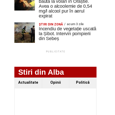
băută la volan în Orăștie.
Avea o alcoolemie de 0,54
mg/l alcool pur în aerul
expirat
acum 3 zile
ŞTIRI DIN ZONĂ
Incendiu de vegetație uscată
la Șibot. Intervin pompierii
din Sebeș
PUBLICITATE
Stiri din Alba
Actualitate
Opinii
Politică