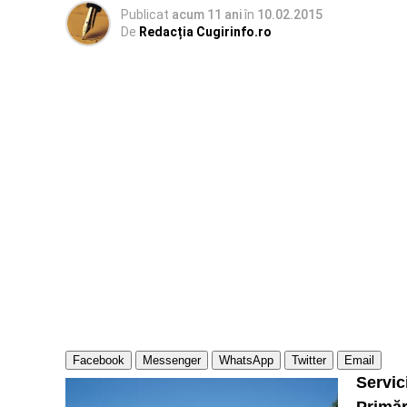
Publicat
acum 11 ani
în
10.02.2015
De
Redacția Cugirinfo.ro
Facebook
Messenger
WhatsApp
Twitter
Email
Servic