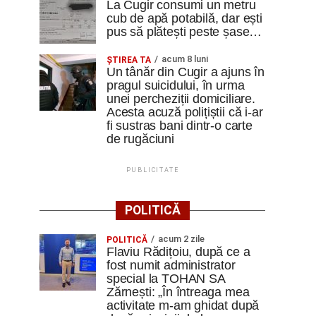
La Cugir consumi un metru
cub de apă potabilă, dar ești
pus să plătești peste șase…
acum 8 luni
ȘTIREA TA
Un tânăr din Cugir a ajuns în
pragul suicidului, în urma
unei percheziții domiciliare.
Acesta acuză polițiștii că i-ar
fi sustras bani dintr-o carte
de rugăciuni
PUBLICITATE
POLITICĂ
acum 2 zile
POLITICĂ
Flaviu Rădițoiu, după ce a
fost numit administrator
special la TOHAN SA
Zărnești: „În întreaga mea
activitate m-am ghidat după