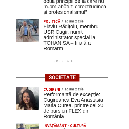
două principii de la care nu
m-am abătut: corectitudinea
și profesionalismul”
acum 2 zile
POLITICĂ
Flaviu Rădițoiu, membru
USR Cugir, numit
administrator special la
TOHAN SA – filială a
Romarm
PUBLICITATE
SOCIETATE
acum 2 zile
CUGIRENI
Performanță de excepție:
Cugireanca Eva Anastasia
Maria Curea, printre cei 20
de bursieri FLEX din
România
ÎNVĂŢĂMÂNT - CULTURĂ