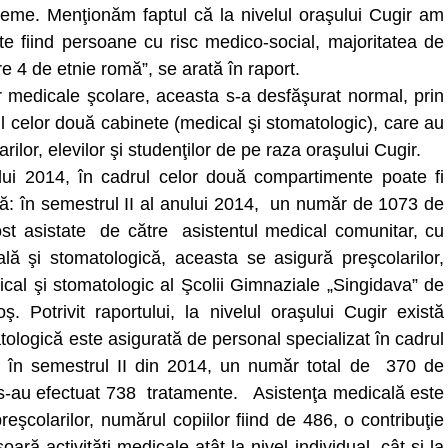
obleme. Menţionăm faptul că la nivelul oraşului Cugir am
 fiind persoane cu risc medico-social, majoritatea de
e 4 de etnie romă”, se arată în raport.
or medicale şcolare, aceasta s-a desfăşurat normal, prin
ul celor două cabinete (medical şi stomatologic), care au
rilor, elevilor şi studenţilor de pe raza oraşului Cugir.
ului 2014, în cadrul celor două compartimente poate fi
ară: în semestrul II al anului 2014, un număr de 1073 de
st asistate de către asistentul medical comunitar, cu
ală şi stomatologică, aceasta se asigură preşcolarilor,
dical şi stomatologic al Şcolii Gimnaziale „Singidava” de
. Potrivit raportului, la nivelul oraşului Cugir există
ologică este asigurată de personal specializat în cadrul
se în semestrul II din 2014, un număr total de 370 de
li s-au efectuat 738 tratamente. Asistenţa medicală este
reşcolarilor, numărul copiilor fiind de 486, o contribuţie
ră activităţi medicale atât la nivel individual, cât şi la