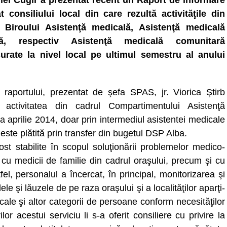
iei Cugir a prezentat recent un Raport de informare
t consiliului local din care rezultă activităţile din
 Biroului Asistenţă medicală, Asistenţă medicală
ră, respectiv Asistenţă medicală comunitară
urate la nivel local pe ultimul semestru al anului
it raportului, prezentat de şefa SPAS, jr. Viorica Ştirb
 activitatea din cadrul Compartimentului Asistenţă
 aprilie 2014, doar prin intermediul asistentei medicale
ste plătită prin transfer din bugetul DSP Alba.
fost stabilite în scopul soluţionării problemelor medico-
a cu medicii de familie din cadrul oraşului, precum şi cu
fel, personalul a încercat, în principal, monitorizarea şi
ele şi lăuzele de pe raza oraşului şi a localităţilor aparţi­
cale şi altor categorii de persoane conform necesităţilor
lor acestui serviciu li s-a oferit consiliere cu privire la