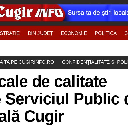
STRAŢIE
DIN JUDEŢ
ECONOMIE
POLITICĂ
S
ŞTIRI DIN ZONĂ
A TA PE CUGIRINFO.RO
CONFIDENȚIALITATE ȘI POL
cale de calitate
 Serviciul Public 
ală Cugir