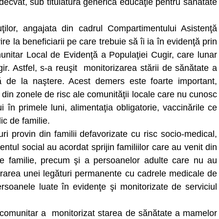
adecvat, sub titulatura generică educaţie pentru sănătate
ilor, angajata din cadrul Compartimentului Asistenţă
re la beneficiarii pe care trebuie să îi ia în evidenţă prin
munitar Local de Evidenţă a Populaţiei Cugir, care lunar
r. Astfel, s-a reuşit monitorizarea stării de sănătate a
ă de la naştere. Acest demers este foarte important,
din zonele de risc ale comunităţii locale care nu cunosc
i în primele luni, alimentaţia obligatorie, vaccinările ce
ic de familie.
i provin din familii defavorizate cu risc socio-medical,
tul social au acordat sprijin familiilor care au venit din
 de familie, precum şi a persoanelor adulte care nu au
strarea unei legături permanente cu cadrele medicale de
ersoanele luate în evidenţe şi monitorizate de serviciul
al comunitar a monitorizat starea de sănătate a mamelor