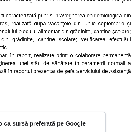
te fi caracterizată prin: supravegherea epidemiologică din
 oraş, realizată după vacanţele din lunile septembrie şi
nalului blocului alimentar din grădiniţe, cantine şcolare;
n grădiniţe, cantine şcolare; verificarea efectuării
tic.
mar, în raport, realizate printr-o colaborare permanentă
nţinerea unei stări de sănătate în parametrii normali a
ză în raportul prezentat de şefa Serviciului de Asistenţă
o ca sursă preferată pe Google