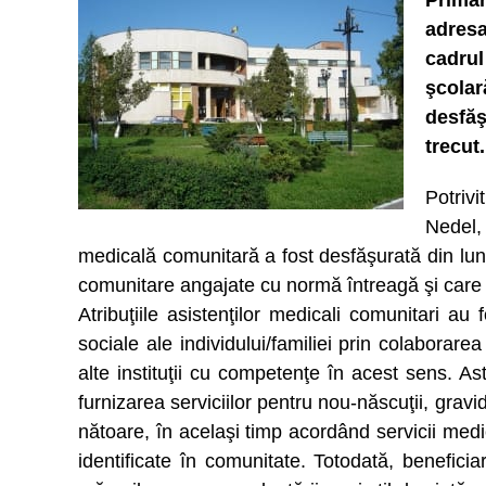
Primăr
adresa
cadrul
şcola
desfăş
trecut.
Potriv
Nedel,
medicală comunitară a fost desfăşurată din luna
comunitare angajate cu normă întreagă şi care e
Atribuţiile asistenţilor medicali comunitari au 
sociale ale individului/familiei prin colaborare
alte instituţii cu competenţe în acest sens. Ast
furnizarea serviciilor pentru nou-născuţii, gravid
nătoare, în acelaşi timp acordând servicii medi
identificate în comunitate. Totodată, beneficiari