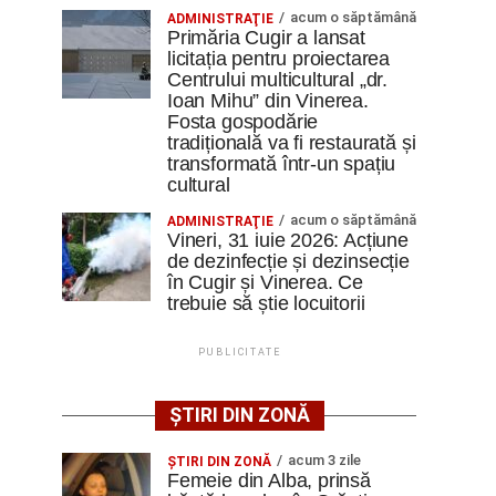
acum o săptămână
ADMINISTRAŢIE
Primăria Cugir a lansat
licitația pentru proiectarea
Centrului multicultural „dr.
Ioan Mihu” din Vinerea.
Fosta gospodărie
tradițională va fi restaurată și
transformată într-un spațiu
cultural
acum o săptămână
ADMINISTRAŢIE
Vineri, 31 iuie 2026: Acțiune
de dezinfecție și dezinsecție
în Cugir și Vinerea. Ce
trebuie să știe locuitorii
PUBLICITATE
ȘTIRI DIN ZONĂ
acum 3 zile
ŞTIRI DIN ZONĂ
Femeie din Alba, prinsă