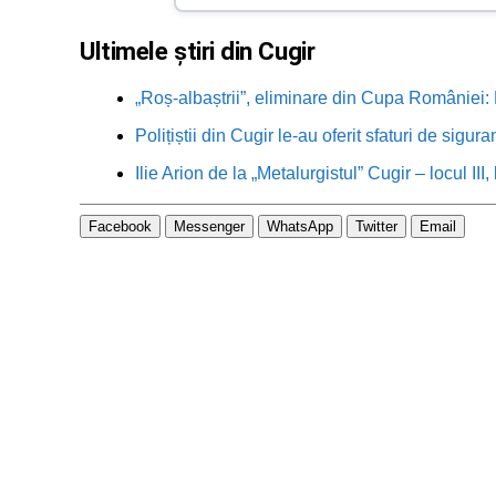
Ultimele știri din Cugir
„Roș-albaștrii”, eliminare din Cupa României: M
Polițiștii din Cugir le-au oferit sfaturi de sigur
Ilie Arion de la „Metalurgistul” Cugir – locul III
Facebook
Messenger
WhatsApp
Twitter
Email