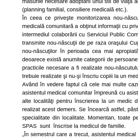
măsurile necesare adoptării unui stil de viaţă 
(planning familial, consiliere medicală etc.).
În ceea ce priveşte monitorizarea nou-născuţ
medicală comunitară a obţinut informaţii cu privi
intermediul colaborării cu Serviciul Public Co
transmite nou-născuţii de pe raza oraşului Cugi
nou-născuţilor în perioada cea mai apropiat
deoarece există anumite categorii de persoane 
practicile necesare a fi realizate nou-născutulu
trebuie realizate şi nu-şi înscriu copiii la un med
Având în vedere faptul că cele mai multe cazur
asistentul medical comunitar împreună cu asisten
alte localităţi pentru înscrierea la un medic
realizat acest demers. Se încearcă astfel, pă
specialitate din localitate. Momentan, toate p
SPAS sunt înscrise la medicul de familie.
„În semestrul care a trecut, asistentul medic