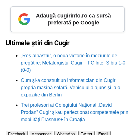
Adaugă cugirinfo.ro ca sursă
preferată pe Google
Ultimele știri din Cugir
„Roș-albaștrii”, o nouă victorie în meciurile de
pregătire: Metalurgistul Cugir – FC Inter Sibiu 1-0
(0-0)
Cum și-a construit un informatician din Cugir
propria mașină solară. Vehiculul a ajuns și la o
expoziție din Berlin
Trei profesori ai Colegiului Național „David
Prodan” Cugir și-au perfecționat competențele prin
mobilități Erasmus+ în Croația
Facebook
Messenger
WhatsApp
Twitter
Email