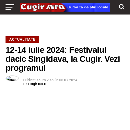
ACTUALITATE
12-14 iulie 2024: Festivalul
dacic Singidava, la Cugir. Vezi
programul
Publicat
acum 2 ani
în
08.07.2024
De
Cugir INFO