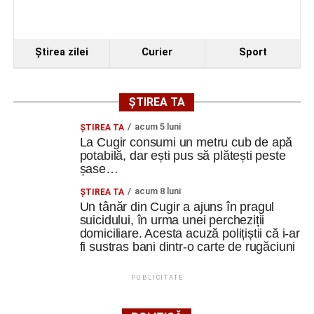
Ştirea zilei
Curier
Sport
ȘTIREA TA
acum 5 luni
ȘTIREA TA
La Cugir consumi un metru cub de apă
potabilă, dar ești pus să plătești peste
șase…
acum 8 luni
ȘTIREA TA
Un tânăr din Cugir a ajuns în pragul
suicidului, în urma unei percheziții
domiciliare. Acesta acuză polițiștii că i-ar
fi sustras bani dintr-o carte de rugăciuni
PUBLICITATE