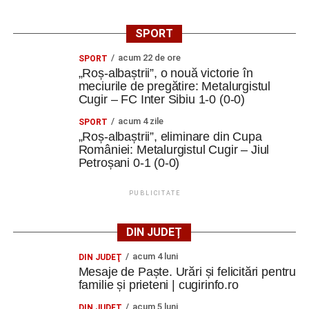
SPORT
acum 22 de ore
SPORT
„Roș-albaștrii”, o nouă victorie în
meciurile de pregătire: Metalurgistul
Cugir – FC Inter Sibiu 1-0 (0-0)
acum 4 zile
SPORT
„Roș-albaștrii”, eliminare din Cupa
României: Metalurgistul Cugir – Jiul
Petroșani 0-1 (0-0)
PUBLICITATE
DIN JUDEȚ
acum 4 luni
DIN JUDEŢ
Mesaje de Paște. Urări și felicitări pentru
familie și prieteni | cugirinfo.ro
acum 5 luni
DIN JUDEŢ