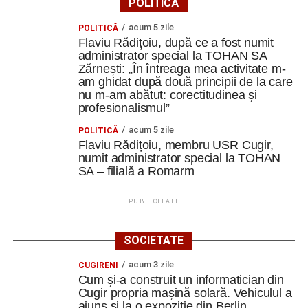
POLITICĂ
acum 5 zile
POLITICĂ
Flaviu Rădițoiu, după ce a fost numit
administrator special la TOHAN SA
Zărnești: „În întreaga mea activitate m-
am ghidat după două principii de la care
nu m-am abătut: corectitudinea și
profesionalismul”
acum 5 zile
POLITICĂ
Flaviu Rădițoiu, membru USR Cugir,
numit administrator special la TOHAN
SA – filială a Romarm
PUBLICITATE
SOCIETATE
acum 3 zile
CUGIRENI
Cum și-a construit un informatician din
Cugir propria mașină solară. Vehiculul a
ajuns și la o expoziție din Berlin