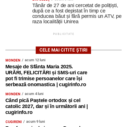
Tânăr de 27 de ani cercetat de polițiști,
după ce a fost depistat în timp ce
conducea băut și fără permis un ATV, pe
raza localității Unirea
PUBLICITATE
CELE MAI CITITE ȘTIRI
acum 12 luni
MONDEN
Mesaje de Sfânta Maria 2025.
URĂRI, FELICITĂRI și SMS-uri care
pot fi trimise persoanelor care își
serbează onomastica | cugirinfo.ro
acum 4 luni
MONDEN
Când pică Paștele ortodox și cel
catolic 2027, dar și în următorii ani |
cugirinfo.ro
acum 9 luni
CUGIRENI