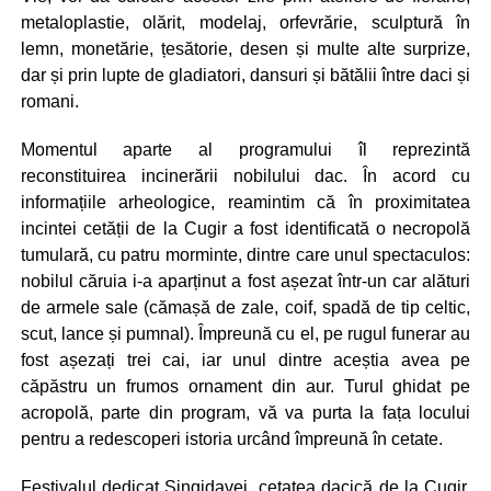
metaloplastie, olărit, modelaj, orfevrărie, sculptură în
lemn, monetărie, țesătorie, desen și multe alte surprize,
dar și prin lupte de gladiatori, dansuri și bătălii între daci și
romani.
Momentul aparte al programului îl reprezintă
reconstituirea incinerării nobilului dac. În acord cu
informațiile arheologice, reamintim că în proximitatea
incintei cetății de la Cugir a fost identificată o necropolă
tumulară, cu patru morminte, dintre care unul spectaculos:
nobilul căruia i-a aparținut a fost așezat într-un car alături
de armele sale (cămașă de zale, coif, spadă de tip celtic,
scut, lance și pumnal). Împreună cu el, pe rugul funerar au
fost așezați trei cai, iar unul dintre aceștia avea pe
căpăstru un frumos ornament din aur. Turul ghidat pe
acropolă, parte din program, vă va purta la fața locului
pentru a redescoperi istoria urcând împreună în cetate.
Festivalul dedicat Singidavei, cetatea dacică de la Cugir,