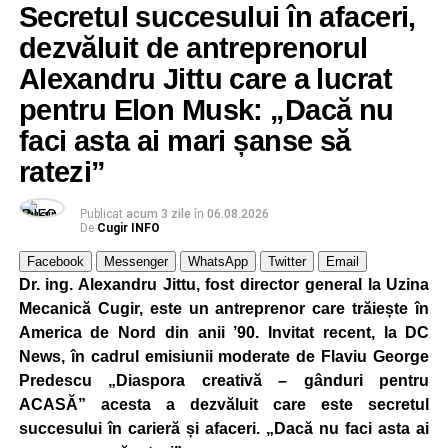
Secretul succesului în afaceri,
dezvăluit de antreprenorul
Alexandru Jittu care a lucrat
pentru Elon Musk: „Dacă nu
faci asta ai mari șanse să
ratezi”
Publicat
acum 3 zile
în
06.08.2026
De
Cugir INFO
Facebook
Messenger
WhatsApp
Twitter
Email
Dr. ing. Alexandru Jittu, fost director general la Uzina
Mecanică Cugir, este un antreprenor care trăiește în
America de Nord din anii ’90. Invitat recent, la DC
News, în cadrul emisiunii moderate de Flaviu George
Predescu „Diaspora creativă – gânduri pentru
ACASĂ” acesta a dezvăluit care este secretul
succesului în carieră și afaceri. „Dacă nu faci asta ai