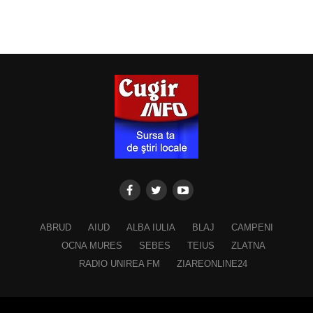
ABRUD
AIUD
ALBA IULIA
BLAJ
CAMPENI
OCNA MURES
SEBES
TEIUS
ZLATNA
RADIO UNIREA FM
ZIAREONLINE24