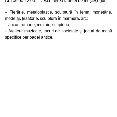
Ora 09:00-12.00 – Deschiderea taberei de meşteşuguri
– Fierărie, metaloplastie, sculptură în lemn, monetärie,
modelaj, țesătorie, sculptură în marmură, arc;
– Jocuri romane, mozaic, scriptoria;
– Ateliere muzicale, jocuri de societate şi jocuri de masă
specifice perioadei antice.