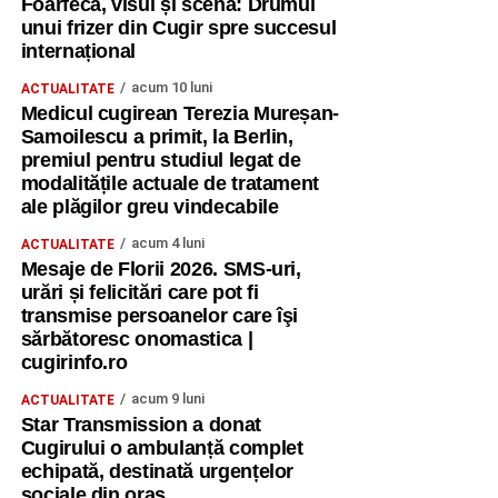
Foarfeca, visul și scena: Drumul
unui frizer din Cugir spre succesul
internațional
acum 10 luni
ACTUALITATE
Medicul cugirean Terezia Mureșan-
Samoilescu a primit, la Berlin,
premiul pentru studiul legat de
modalitățile actuale de tratament
ale plăgilor greu vindecabile
acum 4 luni
ACTUALITATE
Mesaje de Florii 2026. SMS-uri,
urări și felicitări care pot fi
transmise persoanelor care îşi
sărbătoresc onomastica |
cugirinfo.ro
acum 9 luni
ACTUALITATE
Star Transmission a donat
Cugirului o ambulanță complet
echipată, destinată urgențelor
sociale din oraș