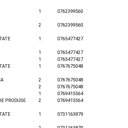
1
0762399560
2
0762399560
TATE
1
0765477427
1
0765477427
1
0765477427
TATE
1
0767675048
CA
2
0767675048
2
0767675048
1
0769415564
DE PRODUSE
2
0769415564
TATE
1
0731163879
1
0731163879