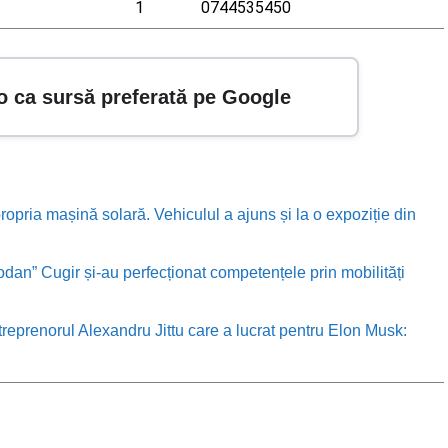
1
0744535450
o ca sursă preferată pe Google
ropria mașină solară. Vehiculul a ajuns și la o expoziție din
odan” Cugir și-au perfecționat competențele prin mobilități
treprenorul Alexandru Jittu care a lucrat pentru Elon Musk: