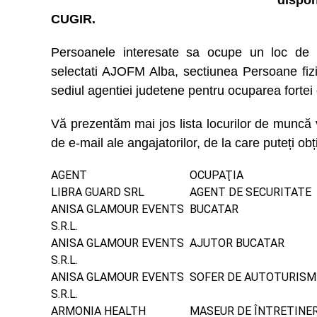
dispon
CUGIR.
Persoanele interesate sa ocupe un loc de 
selectati AJOFM Alba, sectiunea Persoane fiz
sediul agentiei judetene pentru ocuparea fortei
Vă prezentăm mai jos lista locurilor de muncă 
de e-mail ale angajatorilor, de la care puteți obț
AGENT
OCUPAŢIA
LIBRA GUARD SRL
AGENT DE SECURITATE
ANISA GLAMOUR EVENTS
BUCATAR
S.R.L.
ANISA GLAMOUR EVENTS
AJUTOR BUCATAR
S.R.L.
ANISA GLAMOUR EVENTS
SOFER DE AUTOTURISM
S.R.L.
ARMONIA HEALTH
MASEUR DE ÎNTRETINER