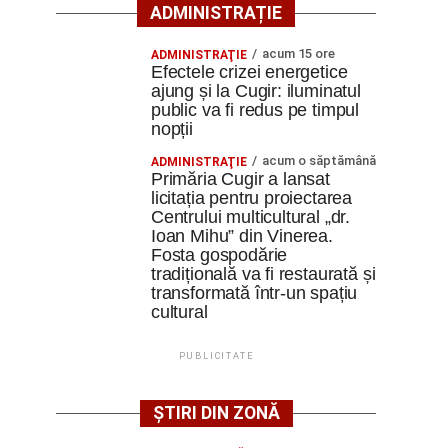
ADMINISTRAȚIE
acum 15 ore
ADMINISTRAŢIE
Efectele crizei energetice
ajung și la Cugir: iluminatul
public va fi redus pe timpul
nopții
acum o săptămână
ADMINISTRAŢIE
Primăria Cugir a lansat
licitația pentru proiectarea
Centrului multicultural „dr.
Ioan Mihu” din Vinerea.
Fosta gospodărie
tradițională va fi restaurată și
transformată într-un spațiu
cultural
PUBLICITATE
ȘTIRI DIN ZONĂ