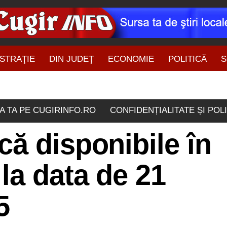
STRAŢIE
DIN JUDEŢ
ECONOMIE
POLITICĂ
S
ŞTIRI DIN ZONĂ
A TA PE CUGIRINFO.RO
CONFIDENȚIALITATE ȘI POL
ă disponibile în
la data de 21
5