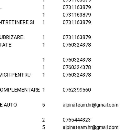
L
1
0731163879
1
0731163879
NTRETINERE SI
1
0731163879
UBRIZARE
1
0731163879
TATE
1
0760324378
1
0760324378
1
0760324378
VICII PENTRU
1
0760324378
 COMPLEMENTARE
1
0762399560
E AUTO
5
alpinateam.hr@gmail.com
2
0765444323
5
alpinateam.hr@gmail.com