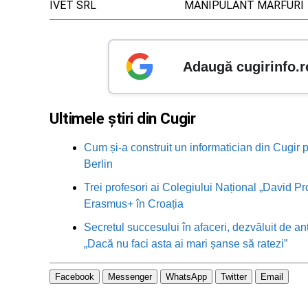
IVET SRL
MANIPULANT MARFURI
Adaugă cugirinfo.r
Ultimele știri din Cugir
Cum și-a construit un informatician din Cugir p
Berlin
Trei profesori ai Colegiului Național „David Pr
Erasmus+ în Croația
Secretul succesului în afaceri, dezvăluit de an
„Dacă nu faci asta ai mari șanse să ratezi”
Facebook
Messenger
WhatsApp
Twitter
Email