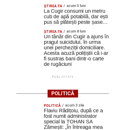
acum 5 luni
ȘTIREA TA
La Cugir consumi un metru
cub de apă potabilă, dar ești
pus să plătești peste șase…
acum 8 luni
ȘTIREA TA
Un tânăr din Cugir a ajuns în
pragul suicidului, în urma
unei percheziții domiciliare.
Acesta acuză polițiștii că i-ar
fi sustras bani dintr-o carte
de rugăciuni
PUBLICITATE
POLITICĂ
acum 3 zile
POLITICĂ
Flaviu Rădițoiu, după ce a
fost numit administrator
special la TOHAN SA
Zărnești: „În întreaga mea