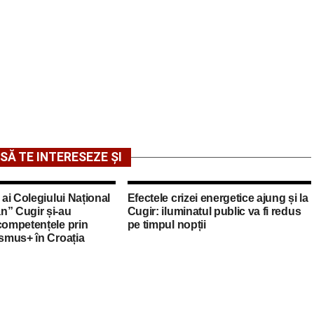
SĂ TE INTERESEZE ȘI
 ai Colegiului Național
Efectele crizei energetice ajung și la
n” Cugir și-au
Cugir: iluminatul public va fi redus
competențele prin
pe timpul nopții
asmus+ în Croația