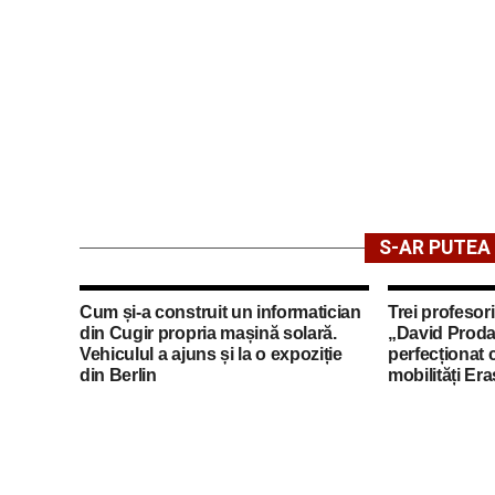
S-AR PUTEA 
Cum și-a construit un informatician
Trei profesori
din Cugir propria mașină solară.
„David Proda
Vehiculul a ajuns și la o expoziție
perfecționat 
din Berlin
mobilități Er