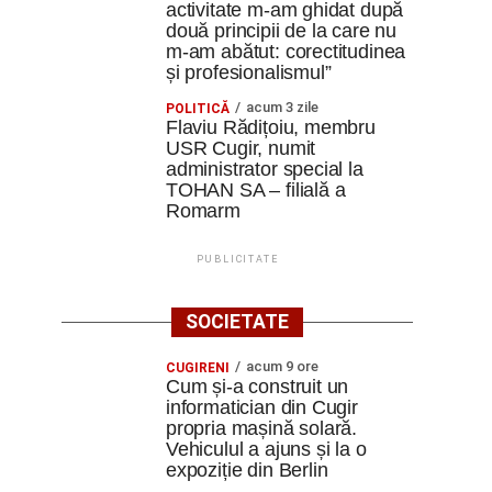
activitate m-am ghidat după
două principii de la care nu
m-am abătut: corectitudinea
și profesionalismul”
acum 3 zile
POLITICĂ
Flaviu Rădițoiu, membru
USR Cugir, numit
administrator special la
TOHAN SA – filială a
Romarm
PUBLICITATE
SOCIETATE
acum 9 ore
CUGIRENI
Cum și-a construit un
informatician din Cugir
propria mașină solară.
Vehiculul a ajuns și la o
expoziție din Berlin