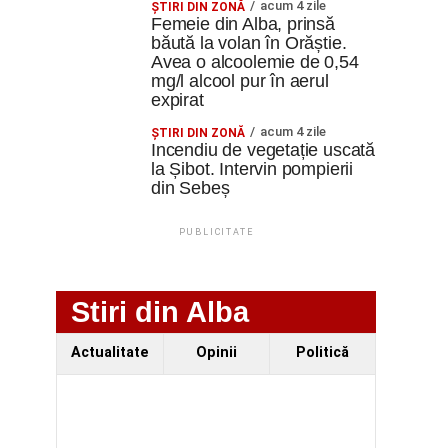
acum 4 zile
ŞTIRI DIN ZONĂ
Femeie din Alba, prinsă
băută la volan în Orăștie.
Avea o alcoolemie de 0,54
mg/l alcool pur în aerul
expirat
acum 4 zile
ŞTIRI DIN ZONĂ
Incendiu de vegetație uscată
la Șibot. Intervin pompierii
din Sebeș
PUBLICITATE
Stiri din Alba
Actualitate
Opinii
Politică