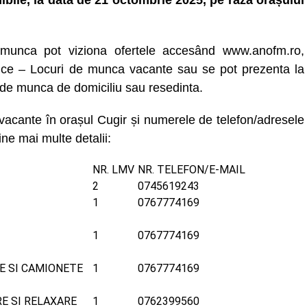
ibile, la data de 21 octombrie 2025, pe raza orașului
munca pot viziona ofertele accesând www.anofm.ro,
ice – Locuri de munca vacante sau se pot prezenta la
 de munca de domiciliu sau resedinta.
vacante în orașul Cugir și numerele de telefon/adresele
ine mai multe detalii:
NR. LMV
NR. TELEFON/E-MAIL
2
0745619243
1
0767774169
1
0767774169
E SI CAMIONETE
1
0767774169
E SI RELAXARE
1
0762399560