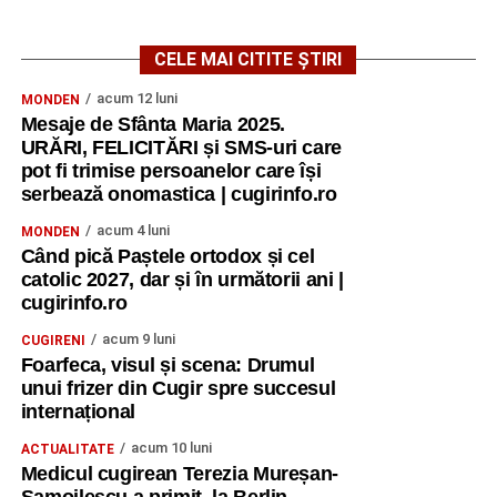
metodele descoperite.
CELE MAI CITITE ȘTIRI
Un rezultat concret al proiectului va fi o broșură
educațională care va cuprinde jocuri, metode și activități
acum 12 luni
MONDEN
experimentate în timpul cursului și care va putea fi
Mesaje de Sfânta Maria 2025.
utilizată ulterior de profesori, formatori și lucrători de
URĂRI, FELICITĂRI și SMS-uri care
tineret.
pot fi trimise persoanelor care își
serbează onomastica | cugirinfo.ro
Ceremonia de rămas-bun a fost momentul în care toate
acum 4 luni
MONDEN
emoțiile acumulate pe parcursul celor șapte zile s-au
Când pică Paștele ortodox și cel
concentrat într-un singur loc. Am scris mesaje, urări și
catolic 2027, dar și în următorii ani |
mulțumiri pentru colegii noștri, am prezentat steagurile
cugirinfo.ro
țărilor participante și am realizat fotografii de grup.
acum 9 luni
CUGIRENI
Foarfeca, visul și scena: Drumul
Ne-am despărțit, dar nu ne-am încheiat colaborarea. Am
unui frizer din Cugir spre succesul
plecat cu promisiunea de a rămâne conectați, de a
internațional
împărtăși ceea ce am învățat și de a transforma
acum 10 luni
experiența într-un impact real în comunitățile noastre”.
ACTUALITATE
Medicul cugirean Terezia Mureșan-