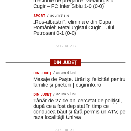
meciurile de pregătire: Metalurgistul
Cugir – FC Inter Sibiu 1-0 (0-0)
Comunicarea s-a realizat în principal în limba engleză,
însă diversitatea culturală a oferit ocazia să folosească și
acum 3 zile
SPORT
franceza, italiana și spaniola.
„Roș-albaștrii”, eliminare din Cupa
României: Metalurgistul Cugir – Jiul
Petroșani 0-1 (0-0)
„Am descoperit încă o dată că limbile străine nu sunt doar
instrumente de comunicare, ci și punți între oameni.
PUBLICITATE
Într-un grup internațional, uneori un cuvânt spus într-o altă
limbă, un zâmbet sau o glumă sunt suficiente pentru a
DIN JUDEȚ
crea o conexiune
”.
acum 4 luni
DIN JUDEŢ
Mesaje de Paște. Urări și felicitări pentru
Finalul unei experiențe care continuă
familie și prieteni | cugirinfo.ro
Ultima zi a fost dedicată Youthpass, evaluării finale,
acum 5 luni
DIN JUDEŢ
oportunităților Erasmus+ și diseminării.
Tânăr de 27 de ani cercetat de polițiști,
după ce a fost depistat în timp ce
conducea băut și fără permis un ATV, pe
„Am discutat despre ceea ce am învățat, despre cum
raza localității Unirea
putem valorifica experiența și, mai ales, despre
responsabilitatea de a duce mai departe ideile și
PUBLICITATE