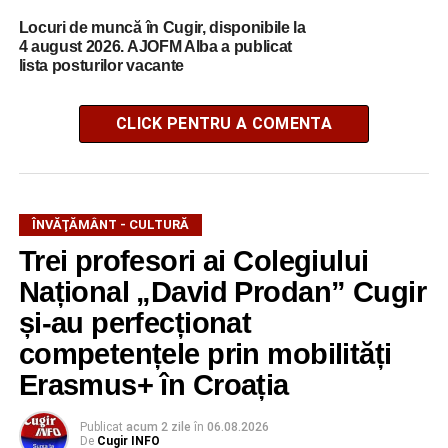
Locuri de muncă în Cugir, disponibile la
4 august 2026. AJOFM Alba a publicat
lista posturilor vacante
CLICK PENTRU A COMENTA
ÎNVĂŢĂMÂNT - CULTURĂ
Trei profesori ai Colegiului
Național „David Prodan” Cugir
și-au perfecționat
competențele prin mobilități
Erasmus+ în Croația
Publicat
acum 2 zile
în
06.08.2026
De
Cugir INFO