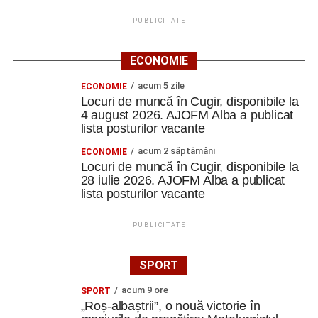
În cadrul Design Lab Creation, echipele interculturale au
PUBLICITATE
creat și testat propriile workshopuri. A fost o experiență în
care s-a trecut de la statutul de participanți la cel de
creatori.
ECONOMIE
acum 5 zile
ECONOMIE
S-a continuat cu tema Media Literacy, iar apoi fiecare
Locuri de muncă în Cugir, disponibile la
echipă a creat campanii de promovare a sustenabilității.
4 august 2026. AJOFM Alba a publicat
lista posturilor vacante
„Am învățat să construim mesaje, să lucrăm în echipă și
acum 2 săptămâni
ECONOMIE
să folosim comunicarea ca instrument pentru
Locuri de muncă în Cugir, disponibile la
conștientizare și schimbare.
28 iulie 2026. AJOFM Alba a publicat
lista posturilor vacante
Pe tot parcursul cursului, metodele non-formale au avut
un rol esențial. Energizerele, jocurile de socializare,
PUBLICITATE
activitățile interactive, lucrul în echipă și exercițiile
practice au făcut ca fiecare zi să fie diferită și fiecare
SPORT
participant să fie implicat
”.
acum 9 ore
SPORT
Limba care ne-a apropiat
„Roș-albaștrii”, o nouă victorie în