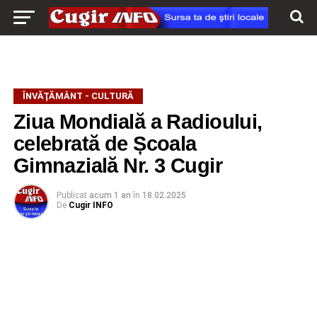
ÎNVĂŢĂMÂNT - CULTURĂ
Ziua Mondială a Radioului,
celebrată de Școala
Gimnazială Nr. 3 Cugir
Publicat
acum 1 an
în
18.02.2025
De
Cugir INFO