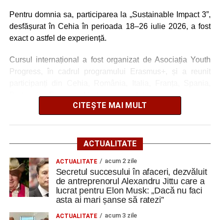
adaptate la nevoile școlii.
Pentru domnia sa, participarea la „Sustainable Impact 3”,
desfășurat în Cehia în perioada 18–26 iulie 2026, a fost
exact o astfel de experiență.
Cursul internațional a fost organizat de Asociația Youth
Progress, în cadrul programului Erasmus+, și a reunit
participanți din Cehia, România, Italia, Franța, Spania,
Portugalia, Bosnia și Herțegovina și Lituania.
CITEȘTE MAI MULT
Din România au participat trei persoane, iar Nicoletta -
profesor și Ambasador Erasmus din România (Școala
Gimnazială nr.3 Cugir) a avut bucuria de a reprezenta țara
ACTUALITATE
în această experiență europeană dedicată sustenabilității
Competențele dobândite în cadrul acestor mobilități vor fi
acum 2 zile
ACTUALITATE
și educației prin metode non-formale.
valorificate în activitatea didactică de la clasă, contribuind
Secretul succesului în afaceri, dezvăluit
la realizarea unor lecții mai interactive, mai atractive și
de antreprenorul Alexandru Jittu care a
O călătorie care a început înainte de plecare
mai eficiente. De asemenea, experiența acumulată va
lucrat pentru Elon Musk: „Dacă nu faci
asta ai mari șanse să ratezi”
permite diversificarea ofertei educaționale a colegiului
„Experiența noastră a început încă înainte de a ajunge în
prin extinderea paletei de discipline opționale, adaptate
acum 3 zile
ACTUALITATE
Cehia. O întâlnire online ne-a oferit ocazia să îi