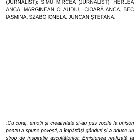
(JURNALIST); SIMU MIRCEA (JURNALIST); HERLEA
ANCA, MĂRGINEAN CLAUDIU, CIOARĂ ANCA, BEC
IASMINA, SZABO IONELA, JUNCAN ȘTEFANA.
„Cu curaj, emoții și creativitate și-au pus vocile la unison
pentru a spune povești, a împărtăși gânduri și a aduce un
strop de inspirație ascultătorilor. Emisiunea realizată la