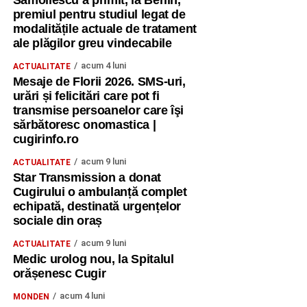
Samoilescu a primit, la Berlin,
Un „mulțumesc” pentru oportunitate
premiul pentru studiul legat de
modalitățile actuale de tratament
„Mulțumim Asociației Youth Progress din Cehia pentru
ale plăgilor greu vindecabile
încrederea acordată și pentru faptul că ne-a oferit șansa
de a participa la acest curs internațional.
acum 4 luni
ACTUALITATE
Mesaje de Florii 2026. SMS-uri,
Mulțumim Erasmus+ pentru oportunitățile extraordinare de
urări și felicitări care pot fi
transmise persoanelor care îşi
învățare, dezvoltare și colaborare europeană și pentru
sărbătoresc onomastica |
șansa de a transforma chiar și vacanța într-un timp al
cugirinfo.ro
descoperirii și al formării prin metode non-formale,
interactive și creative.
acum 9 luni
ACTUALITATE
Star Transmission a donat
Pentru mine, Sustainable Impact 3 înseamnă mai mult
Cugirului o ambulanță complet
echipată, destinată urgențelor
decât un curs finalizat și un certificat Youthpass.
sociale din oraș
Înseamnă oameni pe care i-am cunoscut, idei pe care le
voi duce mai departe, metode pe care le voi aplica,
acum 9 luni
ACTUALITATE
experiențe pe care le voi împărtăși și convingerea că
Medic urolog nou, la Spitalul
sustenabilitatea începe prin educație.
orășenesc Cugir
acum 4 luni
MONDEN
Am plecat din Cehia cu mai mult decât am adus: cu