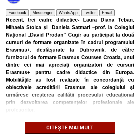
Facebook
Messenger
WhatsApp
Twitter
Email
Recent, trei cadre didactice- Laura Diana Teban,
Mihaela Stoica și Daniela Satmari –prof. la Colegiul
Național „David Prodan” Cugir au participat la două
cursuri de formare organizate în cadrul programului
Erasmus+, desfășurate la Dubrovnik, de către
furnizorul de formare Erasmus Courses Croatia, unul
dintre cei mai apreciați organizatori de cursuri
Erasmus+ pentru cadre didactice din Europa.
Mobilitățile au fost realizate în concordanță cu
obiectivele acreditării Erasmus ale colegiului și
urmăresc creșterea calității procesului educațional
prin dezvoltarea competențelor profesionale ale
profesorilor.
CITEȘTE MAI MULT
Cadrele didactice au participat la cursurile
„Sustainability in Education – Introducing Green and