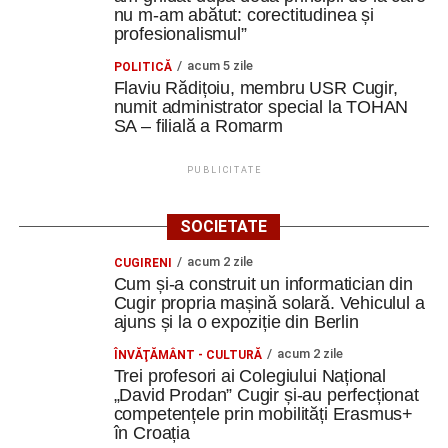
nu m-am abătut: corectitudinea și
în care ne aflam”.
profesionalismul”
Să refolosim, să reparăm, să reinventăm
acum 5 zile
POLITICĂ
Flaviu Rădițoiu, membru USR Cugir,
numit administrator special la TOHAN
Unul dintre cele mai practice momente ale mobilității a
SA – filială a Romarm
fost potrivit cursantei din Cugir, atelierul Do It Yourself.
,,Am croșetat, am cusut, am reparat și am transformat
PUBLICITATE
obiecte vechi în unele noi. Un tricou putea deveni o
poșetă sau o gentuță, iar un obiect aparent lipsit de
SOCIETATE
utilitate putea primi o nouă viață.
acum 2 zile
CUGIRENI
Aceste activități ne-au făcut să înțelegem că
Cum și-a construit un informatician din
sustenabilitatea nu înseamnă doar politici europene și
Cugir propria mașină solară. Vehiculul a
ajuns și la o expoziție din Berlin
concepte complexe. Înseamnă și să reparăm înainte să
aruncăm, să refolosim înainte să cumpărăm și să găsim
acum 2 zile
ÎNVĂŢĂMÂNT - CULTURĂ
soluții creative pentru ceea ce avem deja”.
Trei profesori ai Colegiului Național
„David Prodan” Cugir și-au perfecționat
competențele prin mobilități Erasmus+
De la idee la campanie
în Croația