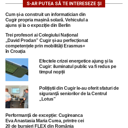
S-AR PUTEA SĂ TE INTERESEZE ȘI
Cum și-a construit un informatician din
Cugir propria mașină solară. Vehiculul a
ajuns și la o expoziție din Berlin
Trei profesori ai Colegiului Național
„David Prodan” Cugir și-au perfecționat
competențele prin mobilități Erasmus+
în Croația
Efectele crizei energetice ajung și la
Cugir: iluminatul public va fi redus pe
timpul nopții
Polițiștii din Cugir le-au oferit sfaturi de
siguranță seniorilor de la Centrul
„Lotus”
Performanță de excepție: Cugireanca
Eva Anastasia Maria Curea, printre cei
20 de bursieri FLEX din România