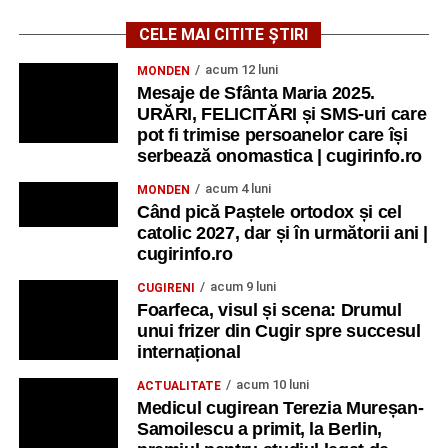
CELE MAI CITITE ȘTIRI
acum 12 luni
MONDEN
Mesaje de Sfânta Maria 2025.
URĂRI, FELICITĂRI și SMS-uri care
pot fi trimise persoanelor care își
serbează onomastica | cugirinfo.ro
acum 4 luni
MONDEN
Când pică Paștele ortodox și cel
catolic 2027, dar și în următorii ani |
cugirinfo.ro
acum 9 luni
CUGIRENI
Foarfeca, visul și scena: Drumul
unui frizer din Cugir spre succesul
internațional
acum 10 luni
ACTUALITATE
Medicul cugirean Terezia Mureșan-
Samoilescu a primit, la Berlin,