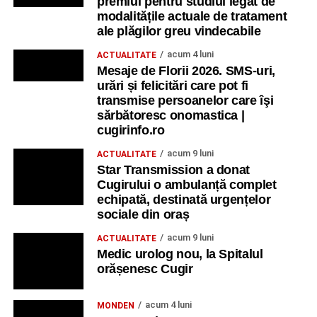
premiul pentru studiul legat de
modalitățile actuale de tratament
ale plăgilor greu vindecabile
acum 4 luni
ACTUALITATE
Mesaje de Florii 2026. SMS-uri,
urări și felicitări care pot fi
transmise persoanelor care îşi
sărbătoresc onomastica |
cugirinfo.ro
acum 9 luni
ACTUALITATE
Star Transmission a donat
Cugirului o ambulanță complet
echipată, destinată urgențelor
sociale din oraș
acum 9 luni
ACTUALITATE
Medic urolog nou, la Spitalul
orășenesc Cugir
acum 4 luni
MONDEN