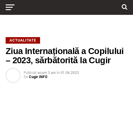
ACTUALITATE
Ziua Internațională a Copilului
– 2023, sărbătorită la Cugir
Publicat
acum 3 ani
în
01.06.2023
De
Cugir INFO