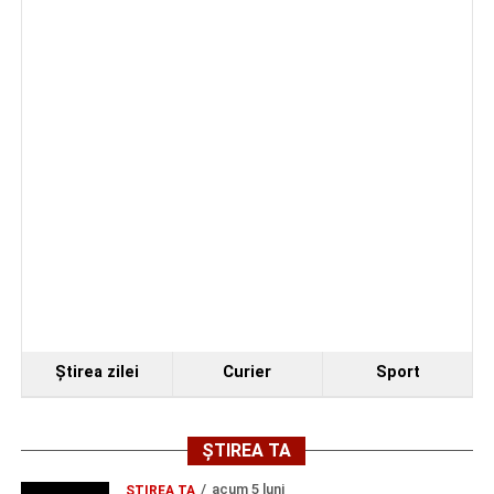
(0-0)
Cum și-a construit un informatician din Cugir propria
mașină solară. Vehiculul a ajuns și la o expoziție din
Berlin
Trei profesori ai Colegiului Național „David Prodan”
Cugir și-au perfecționat competențele prin
mobilități Erasmus+ în Croația
Facebook
Messenger
WhatsApp
Twitter
Email
Ştirea zilei
Curier
Sport
ȘTIREA TA
acum 5 luni
ȘTIREA TA