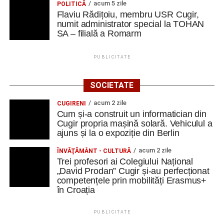
acum 5 zile
POLITICĂ
Flaviu Rădițoiu, membru USR Cugir,
numit administrator special la TOHAN
SA – filială a Romarm
PUBLICITATE
SOCIETATE
acum 2 zile
CUGIRENI
Cum și-a construit un informatician din
Cugir propria mașină solară. Vehiculul a
ajuns și la o expoziție din Berlin
acum 2 zile
ÎNVĂŢĂMÂNT - CULTURĂ
Trei profesori ai Colegiului Național
„David Prodan” Cugir și-au perfecționat
competențele prin mobilități Erasmus+
în Croația
PUBLICITATE