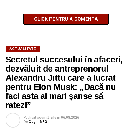
CLICK PENTRU A COMENTA
ACTUALITATE
Secretul succesului în afaceri,
dezvăluit de antreprenorul
Alexandru Jittu care a lucrat
pentru Elon Musk: „Dacă nu
faci asta ai mari șanse să
ratezi”
Publicat
acum 2 zile
în
06.08.2026
De
Cugir INFO