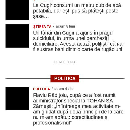
La Cugir consumi un metru cub de apă
potabilă, dar ești pus să plătești peste
șase…
acum 8 luni
ȘTIREA TA
Un tânăr din Cugir a ajuns în pragul
suicidului, în urma unei percheziții
domiciliare. Acesta acuză polițiștii că i-ar
fi sustras bani dintr-o carte de rugăciuni
PUBLICITATE
POLITICĂ
acum 4 zile
POLITICĂ
Flaviu Rădițoiu, după ce a fost numit
administrator special la TOHAN SA
Zărnești: „În întreaga mea activitate m-
am ghidat după două principii de la care
nu m-am abătut: corectitudinea și
profesionalismul”