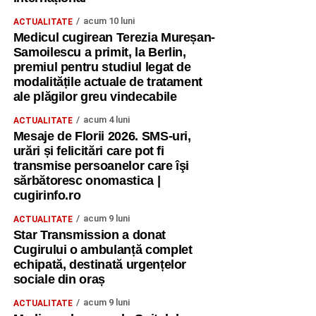
acum 10 luni
ACTUALITATE
Medicul cugirean Terezia Mureșan-
Samoilescu a primit, la Berlin,
premiul pentru studiul legat de
modalitățile actuale de tratament
ale plăgilor greu vindecabile
acum 4 luni
ACTUALITATE
Mesaje de Florii 2026. SMS-uri,
urări și felicitări care pot fi
transmise persoanelor care îşi
sărbătoresc onomastica |
cugirinfo.ro
acum 9 luni
ACTUALITATE
Star Transmission a donat
Cugirului o ambulanță complet
echipată, destinată urgențelor
sociale din oraș
acum 9 luni
ACTUALITATE