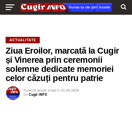
ACTUALITATE
Ziua Eroilor, marcată la Cugir
și Vinerea prin ceremonii
solemne dedicate memoriei
celor căzuți pentru patrie
Publicat
acum 3 luni
în
21.05.2026
De
Cugir INFO