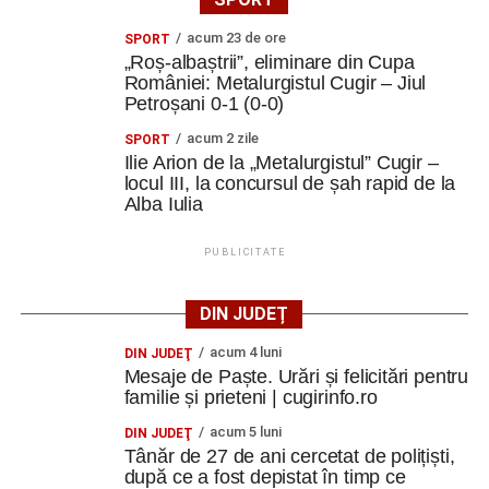
acum 23 de ore
SPORT
„Roș-albaștrii”, eliminare din Cupa
României: Metalurgistul Cugir – Jiul
Petroșani 0-1 (0-0)
acum 2 zile
SPORT
Ilie Arion de la „Metalurgistul” Cugir –
locul III, la concursul de șah rapid de la
Alba Iulia
PUBLICITATE
DIN JUDEȚ
acum 4 luni
DIN JUDEŢ
Mesaje de Paște. Urări și felicitări pentru
familie și prieteni | cugirinfo.ro
acum 5 luni
DIN JUDEŢ
Tânăr de 27 de ani cercetat de polițiști,
după ce a fost depistat în timp ce