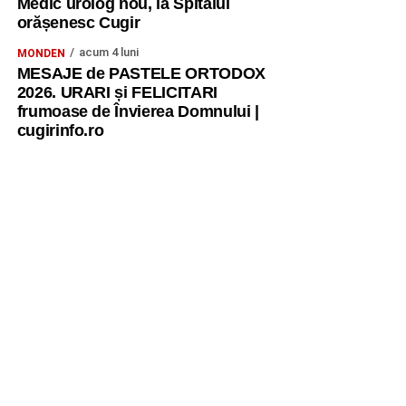
Medic urolog nou, la Spitalul
orășenesc Cugir
acum 4 luni
MONDEN
MESAJE de PASTELE ORTODOX
2026. URARI și FELICITARI
frumoase de Învierea Domnului |
cugirinfo.ro