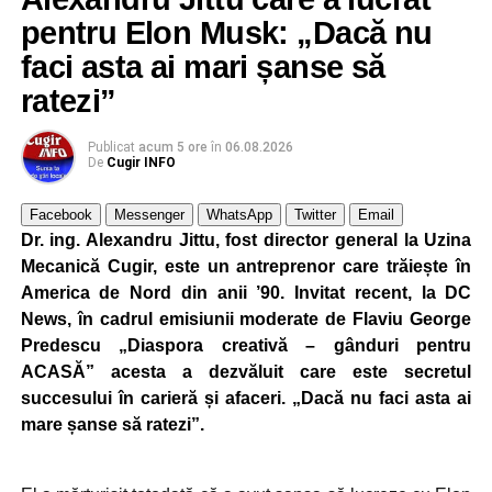
pentru Elon Musk: „Dacă nu
faci asta ai mari șanse să
ratezi”
Publicat
acum 5 ore
în
06.08.2026
De
Cugir INFO
Facebook
Messenger
WhatsApp
Twitter
Email
Dr. ing. Alexandru Jittu, fost director general la Uzina
Mecanică Cugir, este un antreprenor care trăiește în
America de Nord din anii ’90. Invitat recent, la DC
News, în cadrul emisiunii moderate de Flaviu George
Predescu „Diaspora creativă – gânduri pentru
ACASĂ” acesta a dezvăluit care este secretul
succesului în carieră și afaceri. „Dacă nu faci asta ai
mare șanse să ratezi”.