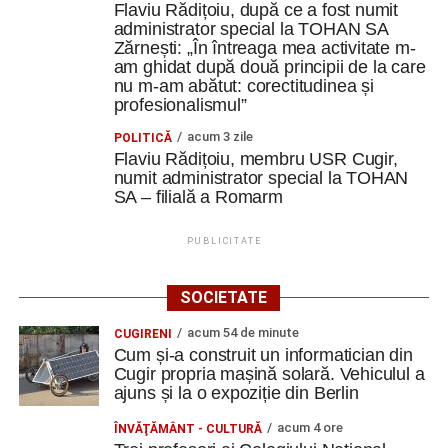
Flaviu Rădițoiu, după ce a fost numit
administrator special la TOHAN SA
Zărnești: „În întreaga mea activitate m-
am ghidat după două principii de la care
nu m-am abătut: corectitudinea și
profesionalismul”
acum 3 zile
POLITICĂ
Flaviu Rădițoiu, membru USR Cugir,
numit administrator special la TOHAN
SA – filială a Romarm
PUBLICITATE
SOCIETATE
acum 54 de minute
CUGIRENI
Cum și-a construit un informatician din
Cugir propria mașină solară. Vehiculul a
ajuns și la o expoziție din Berlin
acum 4 ore
ÎNVĂŢĂMÂNT - CULTURĂ