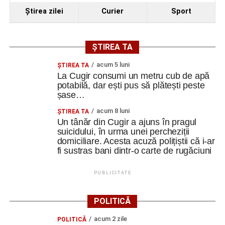
Ştirea zilei
Curier
Sport
ȘTIREA TA
acum 5 luni
ȘTIREA TA
La Cugir consumi un metru cub de apă
potabilă, dar ești pus să plătești peste
șase…
acum 8 luni
ȘTIREA TA
Un tânăr din Cugir a ajuns în pragul
suicidului, în urma unei percheziții
domiciliare. Acesta acuză polițiștii că i-ar
fi sustras bani dintr-o carte de rugăciuni
PUBLICITATE
POLITICĂ
acum 2 zile
POLITICĂ