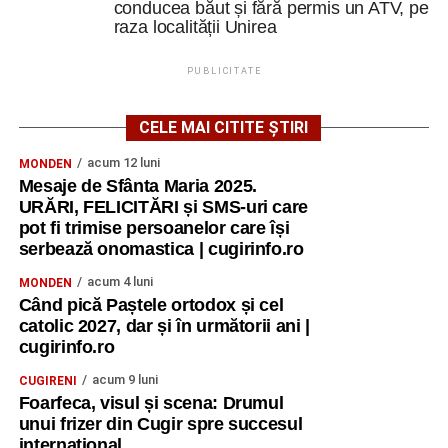
conducea băut și fără permis un ATV, pe
raza localității Unirea
PUBLICITATE
CELE MAI CITITE ȘTIRI
acum 12 luni
MONDEN
Mesaje de Sfânta Maria 2025.
URĂRI, FELICITĂRI și SMS-uri care
pot fi trimise persoanelor care își
serbează onomastica | cugirinfo.ro
acum 4 luni
MONDEN
Când pică Paștele ortodox și cel
catolic 2027, dar și în următorii ani |
cugirinfo.ro
acum 9 luni
CUGIRENI
Foarfeca, visul și scena: Drumul
unui frizer din Cugir spre succesul
internațional