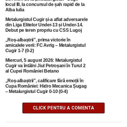
locul III, la concursul de șah rapid de la
Alba Iulia
Metalurgistul Cugir și-a aflat adversarele
din Liga Elitelor Under-13 și Under-14.
Debut pe teren propriu cu CSS Lugoj
„Roș-albaștrii”, prima victorie în
amicalele verii: FC Avrig – Metalurgistul
Cugir 1-7 (0-2)
Miercuri, 5 august 2026: Metalurgistul
Cugir va întâlni Jiul Petroșani în Turul 2
al Cupei României Betano
„Roș-albaștrii”, calificare fără emoții în
Cupa României: Hidro Mecanica Șugag
– Metalurgistul Cugir 0-10 (0-4)
CLICK PENTRU A COMENTA