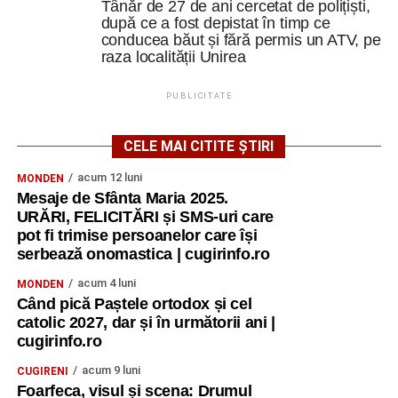
Tânăr de 27 de ani cercetat de polițiști,
după ce a fost depistat în timp ce
conducea băut și fără permis un ATV, pe
raza localității Unirea
PUBLICITATE
CELE MAI CITITE ȘTIRI
acum 12 luni
MONDEN
Mesaje de Sfânta Maria 2025.
URĂRI, FELICITĂRI și SMS-uri care
pot fi trimise persoanelor care își
serbează onomastica | cugirinfo.ro
acum 4 luni
MONDEN
Când pică Paștele ortodox și cel
catolic 2027, dar și în următorii ani |
cugirinfo.ro
acum 9 luni
CUGIRENI
Foarfeca, visul și scena: Drumul