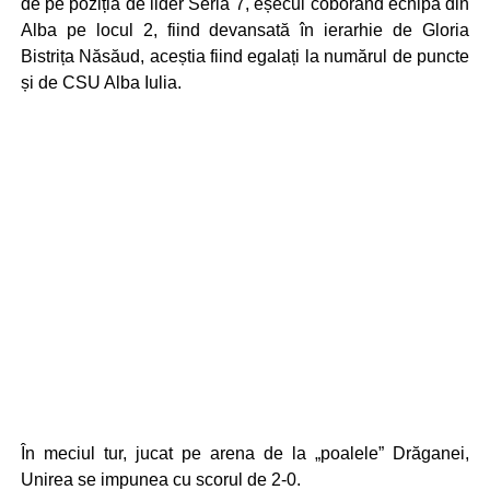
de pe poziția de lider Seria 7, eșecul coborând echipa din
Alba pe locul 2, fiind devansată în ierarhie de Gloria
Bistrița Năsăud, aceștia fiind egalați la numărul de puncte
și de CSU Alba Iulia.
În meciul tur, jucat pe arena de la „poalele” Drăganei,
Unirea se impunea cu scorul de 2-0.