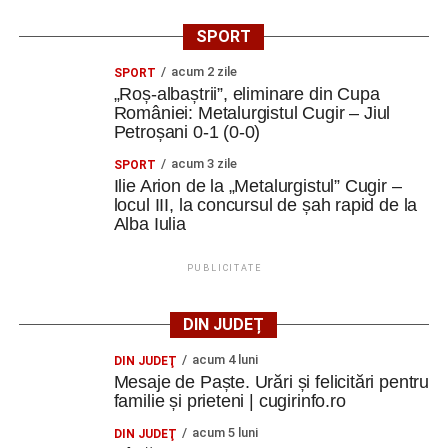
SPORT
acum 2 zile
SPORT
„Roș-albaștrii”, eliminare din Cupa
României: Metalurgistul Cugir – Jiul
Petroșani 0-1 (0-0)
acum 3 zile
SPORT
Ilie Arion de la „Metalurgistul” Cugir –
locul III, la concursul de șah rapid de la
Alba Iulia
PUBLICITATE
DIN JUDEȚ
acum 4 luni
DIN JUDEŢ
Mesaje de Paște. Urări și felicitări pentru
familie și prieteni | cugirinfo.ro
acum 5 luni
DIN JUDEŢ