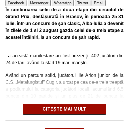
Facebook
Messenger
WhatsApp
Twitter
Email
Metalurgistul Cugir: B. Avram – P. Pahone, Liubashov,
În continuarea celei de-a doua etape din circuitul de
Balaur, Sebaș (78, Kiraly) – Șaucă/cpt. (86, Tăban),
Grand Prix, desfășurată în Brasov, în perioada 25-31
Butnariu, Udrea (60, Todoran), B. Minteuan (78, P.
iulie, într-un concurs de șah clasic, Alba-Iulia a devenit
Păcurar), Cocan, Goronea (60, Bura); Rezerve: Similie,
în zilele de 1 si 2 august gazda celei de-a treia etape a
Iosif, Mâlnă, G. Cristea. Antrenor: Lucian Itu.
acestei întâlniri, la un concurs de șah rapid.
Jiul Petroșani: Iliescu/cpt. – Gogescu, Dobre, A. Dinu,
La această manifestare au fost prezenţi 402 jucători din
Hondorocu – Giurică, Morariu – Vreja, Viașu, Buțurcă –
24 de ţări, având la start 19 mari maeștri.
Trip; rezerve Krupenschi, Fulga, Nițu, Mihăilă, Polgar, R.
Călin, Covaci, Păcuraru, D. Popa. Antrenor Sorin Bălu
Având un parcurs solid, jucătorul Ilie Arion junior, de la
C.S. „Metalurgistul” Cugir, a urcat pe cea de-a treia treaptă
a podiumului la categoria jucători locali, acumulând 6.5
FOTO: Sorin GIURCĂ
puncte din 10 partide și un plus de 21 de puncte la
coeficientul valoric ELO. Este o recompensă meritată
CITEȘTE MAI MULT
pentru tânărul jucător cugirean având în vedere că a fost
foarte aproape de podium și la categoria sa de coeficient
Adaugă cugirinfo.ro ca sursă
ELO.
preferată pe Google