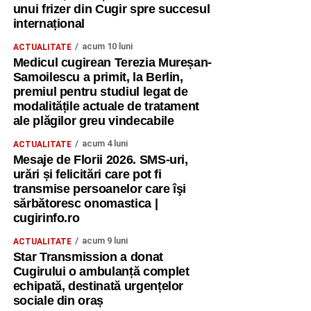
unui frizer din Cugir spre succesul
internațional
acum 10 luni
ACTUALITATE
Medicul cugirean Terezia Mureșan-
Samoilescu a primit, la Berlin,
premiul pentru studiul legat de
modalitățile actuale de tratament
ale plăgilor greu vindecabile
acum 4 luni
ACTUALITATE
Mesaje de Florii 2026. SMS-uri,
urări și felicitări care pot fi
transmise persoanelor care îşi
sărbătoresc onomastica |
cugirinfo.ro
acum 9 luni
ACTUALITATE
Star Transmission a donat
Cugirului o ambulanță complet
echipată, destinată urgențelor
sociale din oraș