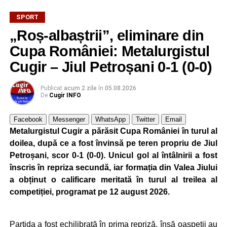
SPORT
„Roș-albaștrii”, eliminare din
Cupa României: Metalurgistul
Cugir – Jiul Petroșani 0-1 (0-0)
Publicat
acum 2 zile
în
05.08.2026
De
Cugir INFO
Facebook
Messenger
WhatsApp
Twitter
Email
Metalurgistul Cugir a părăsit Cupa României în turul al
doilea, după ce a fost învinsă pe teren propriu de Jiul
Petroșani, scor 0-1 (0-0). Unicul gol al întâlnirii a fost
înscris în repriza secundă, iar formația din Valea Jiului
a obținut o calificare meritată în turul al treilea al
competiției, programat pe 12 august 2026.
Partida a fost echilibrată în prima repriză, însă oaspeții au