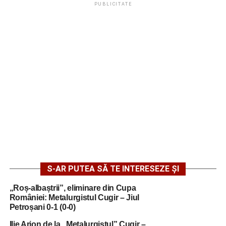
PUBLICITATE
S-AR PUTEA SĂ TE INTERESEZE ȘI
„Roș-albaștrii”, eliminare din Cupa
României: Metalurgistul Cugir – Jiul
Petroșani 0-1 (0-0)
Ilie Arion de la „Metalurgistul” Cugir –