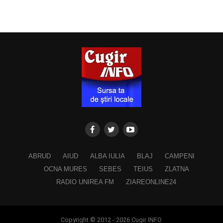
ABRUD
AIUD
ALBA IULIA
BLAJ
CAMPENI
OCNA MURES
SEBES
TEIUS
ZLATNA
RADIO UNIREA FM
ZIAREONLINE24
Copyright © 2012 - 2026 Cugir INFO