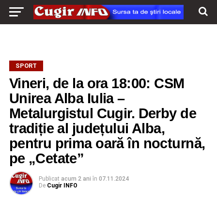
SPORT
Vineri, de la ora 18:00: CSM
Unirea Alba Iulia –
Metalurgistul Cugir. Derby de
tradiție al județului Alba,
pentru prima oară în nocturnă,
pe „Cetate”
Publicat
acum 2 ani
în
07.11.2024
De
Cugir INFO