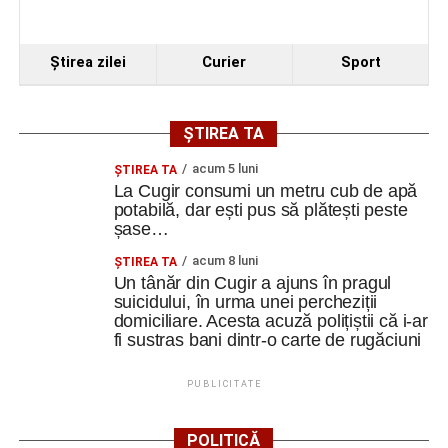
Ştirea zilei
Curier
Sport
ȘTIREA TA
acum 5 luni
ȘTIREA TA
La Cugir consumi un metru cub de apă
potabilă, dar ești pus să plătești peste
șase…
acum 8 luni
ȘTIREA TA
Un tânăr din Cugir a ajuns în pragul
suicidului, în urma unei percheziții
domiciliare. Acesta acuză polițiștii că i-ar
fi sustras bani dintr-o carte de rugăciuni
PUBLICITATE
POLITICĂ