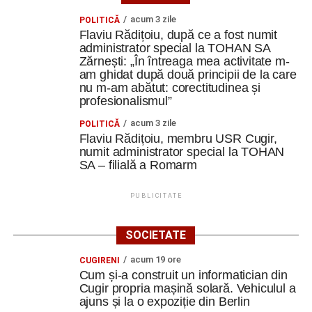
acum 3 zile
POLITICĂ
Flaviu Rădițoiu, după ce a fost numit
administrator special la TOHAN SA
Zărnești: „În întreaga mea activitate m-
am ghidat după două principii de la care
nu m-am abătut: corectitudinea și
profesionalismul”
acum 3 zile
POLITICĂ
Flaviu Rădițoiu, membru USR Cugir,
numit administrator special la TOHAN
SA – filială a Romarm
PUBLICITATE
SOCIETATE
acum 19 ore
CUGIRENI
Cum și-a construit un informatician din
Cugir propria mașină solară. Vehiculul a
ajuns și la o expoziție din Berlin