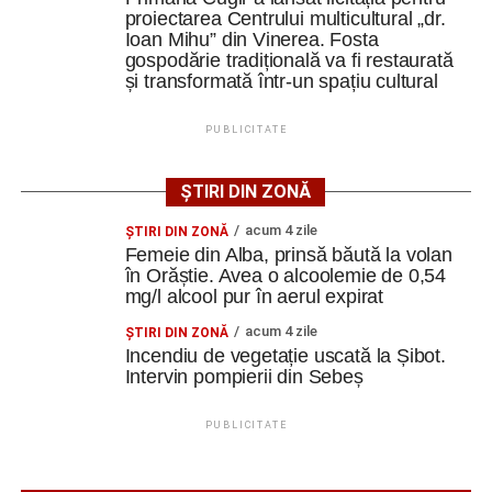
proiectarea Centrului multicultural „dr.
Adaugă cugirinfo.ro ca sursă
Ioan Mihu” din Vinerea. Fosta
preferată pe Google
gospodărie tradițională va fi restaurată
și transformată într-un spațiu cultural
Ultimele știri din Cugir
PUBLICITATE
Cum și-a construit un informatician din Cugir propria
mașină solară. Vehiculul a ajuns și la o expoziție din
ȘTIRI DIN ZONĂ
Berlin
acum 4 zile
ŞTIRI DIN ZONĂ
Femeie din Alba, prinsă băută la volan
Trei profesori ai Colegiului Național „David Prodan”
în Orăștie. Avea o alcoolemie de 0,54
Cugir și-au perfecționat competențele prin
mg/l alcool pur în aerul expirat
mobilități Erasmus+ în Croația
acum 4 zile
ŞTIRI DIN ZONĂ
Secretul succesului în afaceri, dezvăluit de
Incendiu de vegetație uscată la Șibot.
antreprenorul Alexandru Jittu care a lucrat pentru
Intervin pompierii din Sebeș
Elon Musk: „Dacă nu faci asta ai mari șanse să
ratezi”
PUBLICITATE
Facebook
Messenger
WhatsApp
Twitter
Email