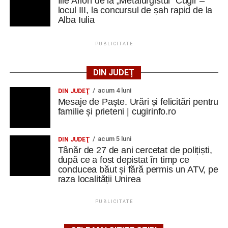
Ilie Arion de la „Metalurgistul” Cugir –
locul III, la concursul de șah rapid de la
Alba Iulia
PUBLICITATE
DIN JUDEȚ
acum 4 luni
DIN JUDEŢ
Mesaje de Paște. Urări și felicitări pentru
familie și prieteni | cugirinfo.ro
acum 5 luni
DIN JUDEŢ
Tânăr de 27 de ani cercetat de polițiști,
după ce a fost depistat în timp ce
conducea băut și fără permis un ATV, pe
raza localității Unirea
PUBLICITATE