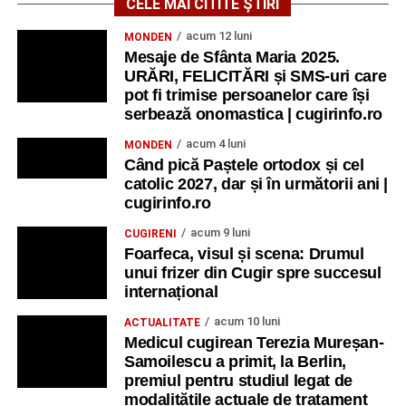
CELE MAI CITITE ȘTIRI
acum 12 luni
MONDEN
Mesaje de Sfânta Maria 2025.
URĂRI, FELICITĂRI și SMS-uri care
pot fi trimise persoanelor care își
serbează onomastica | cugirinfo.ro
acum 4 luni
MONDEN
Când pică Paștele ortodox și cel
catolic 2027, dar și în următorii ani |
cugirinfo.ro
acum 9 luni
CUGIRENI
Foarfeca, visul și scena: Drumul
unui frizer din Cugir spre succesul
internațional
acum 10 luni
ACTUALITATE
Medicul cugirean Terezia Mureșan-
Samoilescu a primit, la Berlin,
premiul pentru studiul legat de
modalitățile actuale de tratament