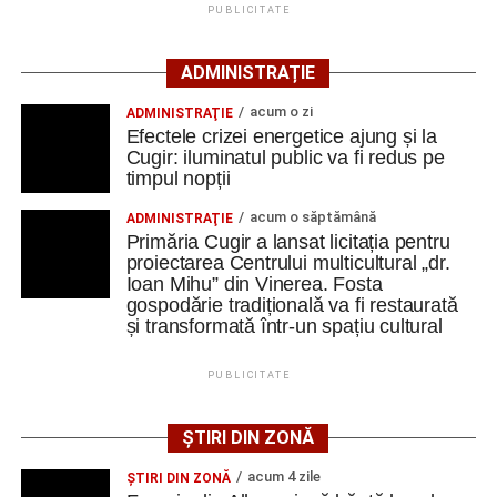
readusă la viață
PUBLICITATE
Ansamblul este situat pe strada Principală nr. 172 din
ADMINISTRAȚIE
Vinerea, pe un teren de aproximativ 1.975 de metri pătrați,
aflat în proprietatea administrației locale.
acum o zi
ADMINISTRAŢIE
Efectele crizei energetice ajung și la
Complexul este alcătuit din patru corpuri de clădire – fosta
Cugir: iluminatul public va fi redus pe
timpul nopții
magazie de fierărie, casa memorială, șura și șoprul-atelier
– care păstrează caracteristicile unei gospodării
acum o săptămână
ADMINISTRAŢIE
tradiționale din zonă. Curtea include elemente autentice,
Primăria Cugir a lansat licitația pentru
precum pavajul din piatră de râu și o fântână.
proiectarea Centrului multicultural „dr.
Ioan Mihu” din Vinerea. Fosta
gospodărie tradițională va fi restaurată
Clădirile au nevoie de lucrări
și transformată într-un spațiu cultural
ample de consolidare
PUBLICITATE
Potrivit documentației de licitație, expertizele tehnice au
identificat degradări importante ale construcțiilor. Printre
ȘTIRI DIN ZONĂ
acestea se numără infiltrații de apă, umiditate, degradarea
acum 4 zile
ŞTIRI DIN ZONĂ
elementelor din lemn și a acoperișurilor, dar și prăbușirea