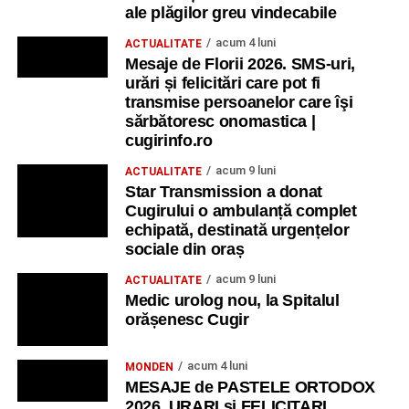
ale plăgilor greu vindecabile
acum 4 luni
ACTUALITATE
Mesaje de Florii 2026. SMS-uri,
urări și felicitări care pot fi
transmise persoanelor care îşi
sărbătoresc onomastica |
cugirinfo.ro
acum 9 luni
ACTUALITATE
Star Transmission a donat
Cugirului o ambulanță complet
echipată, destinată urgențelor
sociale din oraș
acum 9 luni
ACTUALITATE
Medic urolog nou, la Spitalul
orășenesc Cugir
acum 4 luni
MONDEN
MESAJE de PASTELE ORTODOX
2026. URARI și FELICITARI