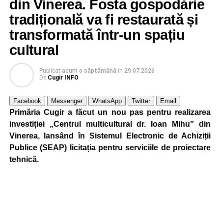
din Vinerea. Fosta gospodărie
Autoritățile locale precizează că reducerea intensității
este realizată astfel încât să fie menținut un nivel adecvat
tradițională va fi restaurată și
de iluminare pe timpul nopții.
transformată într-un spațiu
cultural
Publicat
acum o săptămână
în
29.07.2026
Adaugă cugirinfo.ro ca sursă
De
Cugir INFO
preferată pe Google
Facebook
Messenger
WhatsApp
Twitter
Email
Primăria Cugir a făcut un nou pas pentru realizarea
Ultimele știri din Cugir
investiției „Centrul multicultural dr. Ioan Mihu” din
Vinerea, lansând în Sistemul Electronic de Achiziții
Cum și-a construit un informatician din Cugir propria
Publice (SEAP) licitația pentru serviciile de proiectare
mașină solară. Vehiculul a ajuns și la o expoziție din
tehnică.
Berlin
Trei profesori ai Colegiului Național „David Prodan”
Cugir și-au perfecționat competențele prin
mobilități Erasmus+ în Croația
Secretul succesului în afaceri, dezvăluit de