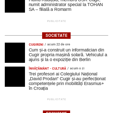
ratezi”
numit administrator special la TOHAN
SA – filială a Romarm
Facebook
Messenger
WhatsApp
Twitter
Email
PUBLICITATE
SOCIETATE
acum 22 de ore
CUGIRENI
Cum și-a construit un informatician din
Cugir propria mașină solară. Vehiculul a
ajuns și la o expoziție din Berlin
acum o zi
ÎNVĂŢĂMÂNT - CULTURĂ
Trei profesori ai Colegiului Național
„David Prodan” Cugir și-au perfecționat
competențele prin mobilități Erasmus+
în Croația
PUBLICITATE