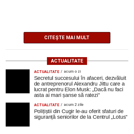
antreprenorul Alexandru Jittu care a lucrat pentru
Elon Musk: „Dacă nu faci asta ai mari șanse să
ratezi”
Facebook
Messenger
WhatsApp
Twitter
Email
CITEȘTE MAI MULT
Contractul are o valoare estimată de
394.000 de lei, fără
TVA
, iar termenul limită pentru depunerea ofertelor este
ACTUALITATE
17 august 2026
.
acum o zi
ACTUALITATE
Secretul succesului în afaceri, dezvăluit
Investiția este derulată de Primăria Cugir în parteneriat cu
de antreprenorul Alexandru Jittu care a
Consiliul Județean Alba și urmărește restaurarea și
lucrat pentru Elon Musk: „Dacă nu faci
refuncționalizarea unui ansamblu gospodăresc tradițional
asta ai mari șanse să ratezi”
din localitatea Vinerea, care va deveni un centru destinat
acum 2 zile
ACTUALITATE
activităților culturale, educaționale și expoziționale.
Polițiștii din Cugir le-au oferit sfaturi de
siguranță seniorilor de la Centrul „Lotus”
O gospodărie tradițională va fi