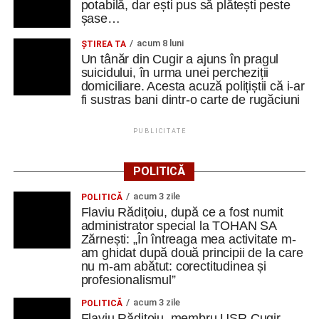
potabilă, dar ești pus să plătești peste
șase…
acum 8 luni
ȘTIREA TA
Un tânăr din Cugir a ajuns în pragul
Adaugă cugirinfo.ro ca sursă
suicidului, în urma unei percheziții
preferată pe Google
domiciliare. Acesta acuză polițiștii că i-ar
fi sustras bani dintr-o carte de rugăciuni
Ultimele știri din Cugir
PUBLICITATE
Cum și-a construit un informatician din Cugir propria
POLITICĂ
mașină solară. Vehiculul a ajuns și la o expoziție din
Berlin
acum 3 zile
POLITICĂ
Flaviu Rădițoiu, după ce a fost numit
Trei profesori ai Colegiului Național „David Prodan”
administrator special la TOHAN SA
Cugir și-au perfecționat competențele prin
Zărnești: „În întreaga mea activitate m-
mobilități Erasmus+ în Croația
am ghidat după două principii de la care
nu m-am abătut: corectitudinea și
Secretul succesului în afaceri, dezvăluit de
profesionalismul”
antreprenorul Alexandru Jittu care a lucrat pentru
acum 3 zile
POLITICĂ
Elon Musk: „Dacă nu faci asta ai mari șanse să
Flaviu Rădițoiu, membru USR Cugir,