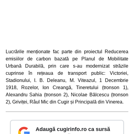
Lucrările menționate fac parte din proiectul Reducerea
emisiilor de carbon bazată pe Planul de Mobilitate
Urbană Durabilă, prin care s-au modernizat străzile
cuprinse în rețeaua de transport public: Victoriei,
Stadionului, I. B. Deleanu, M. Viteazul, 1 Decembrie
1918, Rozelor, Ion Creangă, Tineretului (tronson 1),
Alexandru Sahia (tronson 2), Nicolae Bălcescu (tronson
2), Griviței, Râul Mic din Cugir și Principală din Vinerea.
Adaugă cugirinfo.ro ca sursă