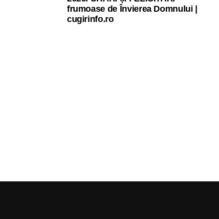
frumoase de Învierea Domnului |
cugirinfo.ro