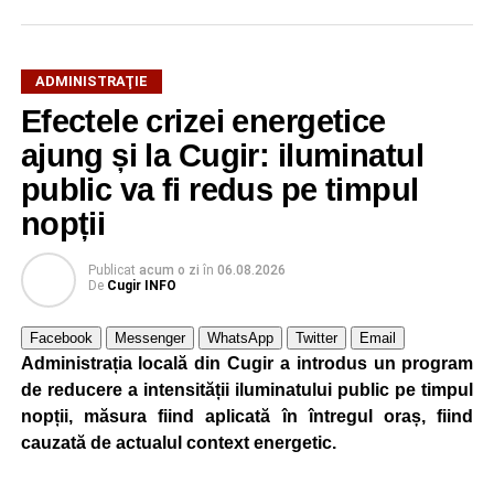
ADMINISTRAŢIE
Efectele crizei energetice
ajung și la Cugir: iluminatul
public va fi redus pe timpul
nopții
Publicat
acum o zi
în
06.08.2026
De
Cugir INFO
Facebook
Messenger
WhatsApp
Twitter
Email
Administrația locală din Cugir a introdus un program
de reducere a intensității iluminatului public pe timpul
nopții, măsura fiind aplicată în întregul oraș, fiind
cauzată de actualul context energetic.