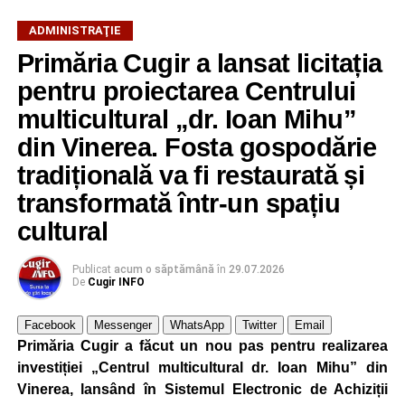
ADMINISTRAŢIE
Primăria Cugir a lansat licitația
Adaugă cugirinfo.ro ca sursă
preferată pe Google
pentru proiectarea Centrului
multicultural „dr. Ioan Mihu”
din Vinerea. Fosta gospodărie
Ultimele știri din Cugir
tradițională va fi restaurată și
Cum și-a construit un informatician din Cugir propria
transformată într-un spațiu
mașină solară. Vehiculul a ajuns și la o expoziție din
cultural
Berlin
Trei profesori ai Colegiului Național „David Prodan”
Publicat
acum o săptămână
în
29.07.2026
Cugir și-au perfecționat competențele prin
De
Cugir INFO
mobilități Erasmus+ în Croația
Facebook
Messenger
WhatsApp
Twitter
Email
Secretul succesului în afaceri, dezvăluit de
Primăria Cugir a făcut un nou pas pentru realizarea
antreprenorul Alexandru Jittu care a lucrat pentru
investiției „Centrul multicultural dr. Ioan Mihu” din
Elon Musk: „Dacă nu faci asta ai mari șanse să
Vinerea, lansând în Sistemul Electronic de Achiziții
ratezi”