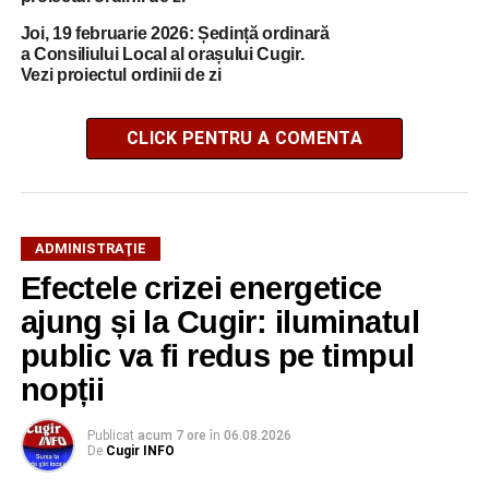
Joi, 19 februarie 2026: Ședință ordinară
a Consiliului Local al orașului Cugir.
Vezi proiectul ordinii de zi
CLICK PENTRU A COMENTA
ADMINISTRAŢIE
Efectele crizei energetice
ajung și la Cugir: iluminatul
public va fi redus pe timpul
nopții
Publicat
acum 7 ore
în
06.08.2026
De
Cugir INFO