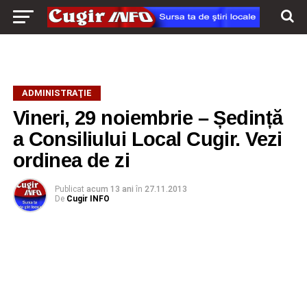
ADMINISTRAŢIE
Vineri, 29 noiembrie – Ședință
a Consiliului Local Cugir. Vezi
ordinea de zi
Publicat
acum 13 ani
în
27.11.2013
De
Cugir INFO