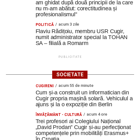
am ghidat după două principii de la care
nu m-am abătut: corectitudinea și
profesionalismul”
acum 3 zile
POLITICĂ
Flaviu Rădițoiu, membru USR Cugir,
numit administrator special la TOHAN
SA – filială a Romarm
PUBLICITATE
SOCIETATE
acum 55 de minute
CUGIRENI
Cum și-a construit un informatician din
Cugir propria mașină solară. Vehiculul a
ajuns și la o expoziție din Berlin
acum 4 ore
ÎNVĂŢĂMÂNT - CULTURĂ
Trei profesori ai Colegiului Național
„David Prodan” Cugir și-au perfecționat
competențele prin mobilități Erasmus+
în Croația