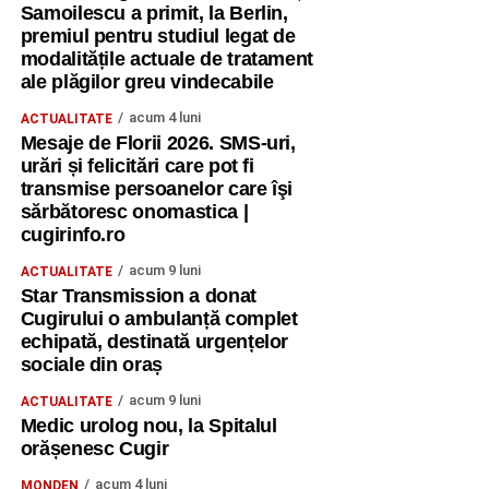
Samoilescu a primit, la Berlin,
premiul pentru studiul legat de
modalitățile actuale de tratament
ale plăgilor greu vindecabile
acum 4 luni
ACTUALITATE
Mesaje de Florii 2026. SMS-uri,
urări și felicitări care pot fi
transmise persoanelor care îşi
sărbătoresc onomastica |
cugirinfo.ro
acum 9 luni
ACTUALITATE
Star Transmission a donat
Cugirului o ambulanță complet
echipată, destinată urgențelor
sociale din oraș
acum 9 luni
ACTUALITATE
Medic urolog nou, la Spitalul
orășenesc Cugir
acum 4 luni
MONDEN