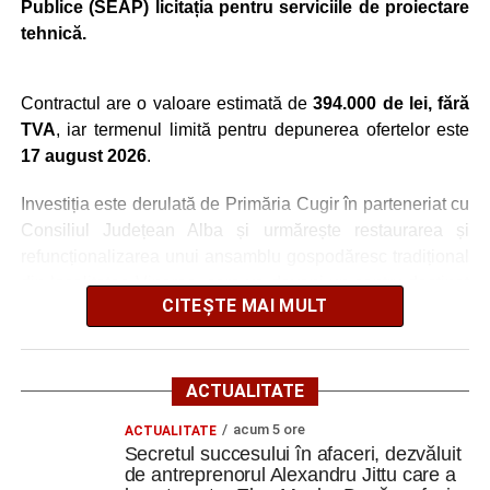
Publice (SEAP) licitația pentru serviciile de proiectare
tehnică.
Facebook
Messenger
WhatsApp
Twitter
Email
Contractul are o valoare estimată de
394.000 de lei, fără
TVA
, iar termenul limită pentru depunerea ofertelor este
17 august 2026
.
Investiția este derulată de Primăria Cugir în parteneriat cu
Consiliul Județean Alba și urmărește restaurarea și
refuncționalizarea unui ansamblu gospodăresc tradițional
din localitatea Vinerea, care va deveni un centru destinat
CITEȘTE MAI MULT
activităților culturale, educaționale și expoziționale.
O gospodărie tradițională va fi
ACTUALITATE
readusă la viață
acum 5 ore
ACTUALITATE
Secretul succesului în afaceri, dezvăluit
Ansamblul este situat pe strada Principală nr. 172 din
de antreprenorul Alexandru Jittu care a
Vinerea, pe un teren de aproximativ 1.975 de metri pătrați,