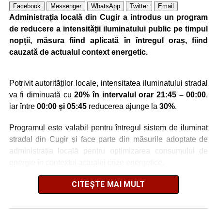
Facebook
Messenger
WhatsApp
Twitter
Email
Administrația locală din Cugir a introdus un program
de reducere a intensității iluminatului public pe timpul
nopții, măsura fiind aplicată în întregul oraș, fiind
cauzată de actualul context energetic.
Potrivit autorităților locale, intensitatea iluminatului stradal
va fi diminuată cu
20% în intervalul orar 21:45 – 00:00
,
iar între
00:00 și 05:45
reducerea ajunge la
30%
.
Programul este valabil pentru întregul sistem de iluminat
stradal din Cugir și face parte din măsurile adoptate de
administrația locală pentru optimizarea consumului de
energie în contextul actualei crize energetice.
Autoritățile locale precizează că reducerea intensității
CITEȘTE MAI MULT
este realizată astfel încât să fie menținut un nivel adecvat
de iluminare pe timpul nopții.