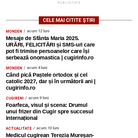
PUBLICITATE
CELE MAI CITITE ȘTIRI
acum 12 luni
MONDEN
Mesaje de Sfânta Maria 2025.
URĂRI, FELICITĂRI și SMS-uri care
pot fi trimise persoanelor care își
serbează onomastica | cugirinfo.ro
acum 4 luni
MONDEN
Când pică Paștele ortodox și cel
catolic 2027, dar și în următorii ani |
cugirinfo.ro
acum 9 luni
CUGIRENI
Foarfeca, visul și scena: Drumul
unui frizer din Cugir spre succesul
internațional
acum 10 luni
ACTUALITATE
Medicul cugirean Terezia Mureșan-