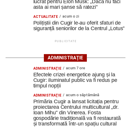
lucrat pentru Elon Musk: „Dacă nu faci
aflat în proprietatea administrației locale.
asta ai mari șanse să ratezi”
acum o zi
ACTUALITATE
Complexul este alcătuit din patru corpuri de clădire – fosta
Polițiștii din Cugir le-au oferit sfaturi de
magazie de fierărie, casa memorială, șura și șoprul-atelier
siguranță seniorilor de la Centrul „Lotus”
– care păstrează caracteristicile unei gospodării
tradiționale din zonă. Curtea include elemente autentice,
PUBLICITATE
precum pavajul din piatră de râu și o fântână.
ADMINISTRAȚIE
Clădirile au nevoie de lucrări
acum 7 ore
ADMINISTRAŢIE
ample de consolidare
Efectele crizei energetice ajung și la
Cugir: iluminatul public va fi redus pe
Potrivit documentației de licitație, expertizele tehnice au
timpul nopții
identificat degradări importante ale construcțiilor. Printre
acum o săptămână
ADMINISTRAŢIE
acestea se numără infiltrații de apă, umiditate, degradarea
Primăria Cugir a lansat licitația pentru
elementelor din lemn și a acoperișurilor, dar și prăbușirea
proiectarea Centrului multicultural „dr.
Ioan Mihu” din Vinerea. Fosta
parțială a șurii.
gospodărie tradițională va fi restaurată
și transformată într-un spațiu cultural
De asemenea, instalațiile existente sunt depășite din