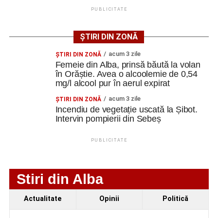
punct de vedere tehnic, fiind necesară refacerea
PUBLICITATE
instalațiilor electrice, sanitare și termice, precum și
modernizarea sistemelor de evacuare a apelor pluviale.
ȘTIRI DIN ZONĂ
Specialiștii apreciază însă că ansamblul poate fi restaurat
acum 3 zile
ŞTIRI DIN ZONĂ
și pus în valoare, cu respectarea soluțiilor tehnice ce vor fi
Femeie din Alba, prinsă băută la volan
stabilite în cadrul proiectului.
în Orăștie. Avea o alcoolemie de 0,54
mg/l alcool pur în aerul expirat
Spații pentru cultură, educație
acum 3 zile
ŞTIRI DIN ZONĂ
Incendiu de vegetație uscată la Șibot.
și evenimente
Intervin pompierii din Sebeș
Prin această investiție, autoritățile locale își propun să
PUBLICITATE
conserve patrimoniul construit al localității Vinerea și, în
același timp, să ofere comunității un spațiu modern
destinat organizării de activități culturale, expoziții,
Stiri din Alba
ateliere și evenimente educaționale.
Actualitate
Opinii
Politică
Proiectul prevede restaurarea elementelor arhitecturale
originale, reorganizarea unor spații interioare și dotarea