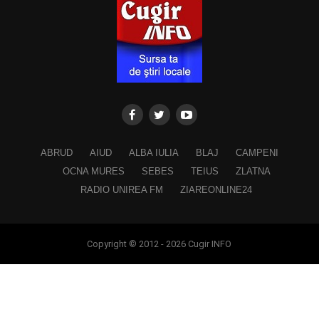
ABRUD
AIUD
ALBA IULIA
BLAJ
CAMPENI
OCNA MURES
SEBES
TEIUS
ZLATNA
RADIO UNIREA FM
ZIAREONLINE24
Copyright © 2012 - 2026 Cugir INFO