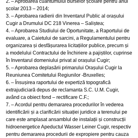
2. – Aprobarea cuantumului burselor școlare pentru anul
școlar 2013 – 2014;
3. – Aprobarea radierii din Inventarul Public al orașului
Cugir a Drumului DC 218 Vinerea – Saliștea;
4. – Aprobarea Studiului de Oportunitate, a Raportului de
evaluare, a Caietului de sarcini, a Regulamentului pentru
organizarea și desfășurarea licitațiilor publice, precum și
a modelului Contractului de închiriere a pajiștilor, cuprinse
în Inventarul domeniului privat al orașului Cugir;
5. – Aprobarea deplasării primarului Orașului Cugir la
Reuniunea Comitetului Regiunilor -Bruxelles;
6. – Însușirea raportului de expertiză topografică
extrajudiciară depus de reclamanta S.C. U.M. Cugir,
având ca obiect fond – rectificare C.F.;
7. – Acordul pentru demararea procedurilor în vederea
identificării și a clarificării situației juridice a terenului pe
care este amplasat ansamblul de instalații și construcții
hidroenergetice Apeductul Wasser Leiner Cugir, respectiv
pentru demararea procedurii de expropiere pentru cauza