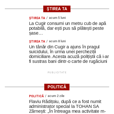
Adaugă cugirinfo.ro ca sursă
preferată pe Google
ȘTIREA TA
acum 5 luni
ȘTIREA TA
La Cugir consumi un metru cub de apă
Ultimele știri din Cugir
potabilă, dar ești pus să plătești peste
șase…
Cum și-a construit un informatician din Cugir propria
acum 8 luni
ȘTIREA TA
mașină solară. Vehiculul a ajuns și la o expoziție din
Un tânăr din Cugir a ajuns în pragul
Berlin
suicidului, în urma unei percheziții
domiciliare. Acesta acuză polițiștii că i-ar
Trei profesori ai Colegiului Național „David Prodan”
fi sustras bani dintr-o carte de rugăciuni
Cugir și-au perfecționat competențele prin
mobilități Erasmus+ în Croația
PUBLICITATE
Secretul succesului în afaceri, dezvăluit de
antreprenorul Alexandru Jittu care a lucrat pentru
POLITICĂ
Elon Musk: „Dacă nu faci asta ai mari șanse să
acum 2 zile
ratezi”
POLITICĂ
Flaviu Rădițoiu, după ce a fost numit
administrator special la TOHAN SA
Facebook
Messenger
WhatsApp
Twitter
Email
Zărnești: „În întreaga mea activitate m-