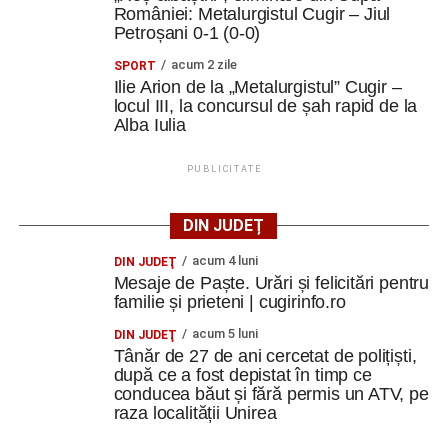
României: Metalurgistul Cugir – Jiul
Petroșani 0-1 (0-0)
acum 2 zile
SPORT
Ilie Arion de la „Metalurgistul” Cugir –
locul III, la concursul de șah rapid de la
Alba Iulia
PUBLICITATE
DIN JUDEȚ
acum 4 luni
DIN JUDEŢ
Mesaje de Paște. Urări și felicitări pentru
familie și prieteni | cugirinfo.ro
acum 5 luni
DIN JUDEŢ
Tânăr de 27 de ani cercetat de polițiști,
după ce a fost depistat în timp ce
conducea băut și fără permis un ATV, pe
raza localității Unirea