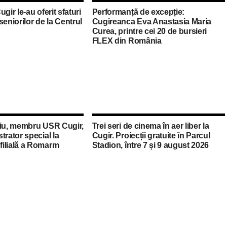
Cugir le-au oferit sfaturi
Performanță de excepție:
seniorilor de la Centrul
Cugireanca Eva Anastasia Maria
Curea, printre cei 20 de bursieri
FLEX din România
oiu, membru USR Cugir,
Trei seri de cinema în aer liber la
trator special la
Cugir. Proiecții gratuite în Parcul
ilială a Romarm
Stadion, între 7 și 9 august 2026