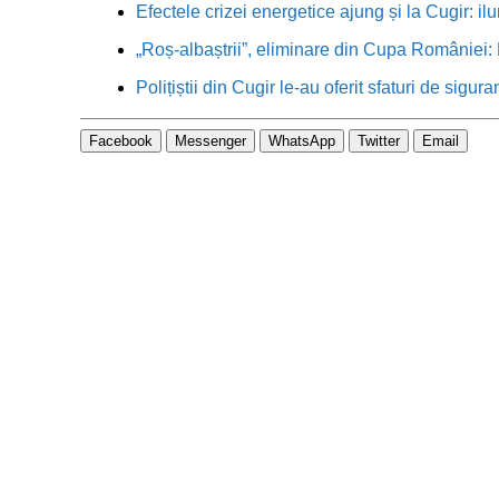
Efectele crizei energetice ajung și la Cugir: ilu
„Roș-albaștrii”, eliminare din Cupa României: M
Polițiștii din Cugir le-au oferit sfaturi de sigur
Facebook
Messenger
WhatsApp
Twitter
Email