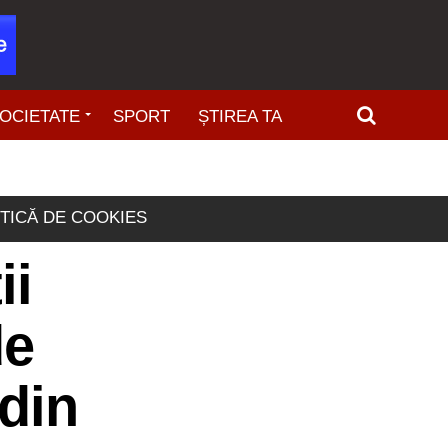
OCIETATE
SPORT
ȘTIREA TA
ITICĂ DE COOKIES
ii
de
 din