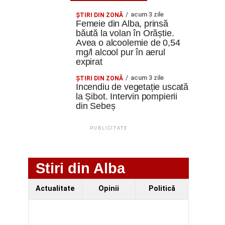
acum 3 zile
ŞTIRI DIN ZONĂ
Femeie din Alba, prinsă
băută la volan în Orăștie.
Avea o alcoolemie de 0,54
mg/l alcool pur în aerul
expirat
acum 3 zile
ŞTIRI DIN ZONĂ
Incendiu de vegetație uscată
la Șibot. Intervin pompierii
din Sebeș
PUBLICITATE
Stiri din Alba
Actualitate
Opinii
Politică