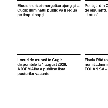
Efectele crizei energetice ajung și la
Polițiștii din 
Cugir: iluminatul public va fi redus
de siguranță 
pe timpul nopții
„Lotus”
Locuri de muncă în Cugir,
Flaviu Rădiț
disponibile la 4 august 2026.
numit adminis
AJOFM Alba a publicat lista
TOHAN SA – f
posturilor vacante