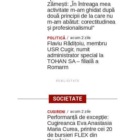
Zărnești: „În întreaga mea
activitate m-am ghidat după
două principii de la care nu
m-am abătut: corectitudinea
și profesionalismul”
acum 2 zile
POLITICĂ
Flaviu Rădițoiu, membru
USR Cugir, numit
administrator special la
TOHAN SA – filială a
Romarm
PUBLICITATE
SOCIETATE
acum 2 zile
CUGIRENI
Performanță de excepție:
Cugireanca Eva Anastasia
Maria Curea, printre cei 20
de bursieri FLEX din