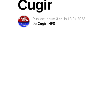
Cugir
Publicat
acum 3 ani
în
13.04.2023
De
Cugir INFO