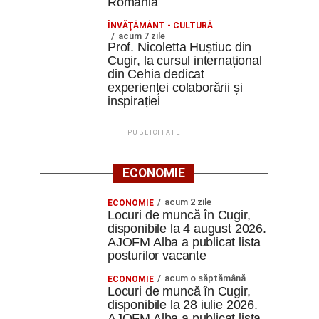
România
ÎNVĂŢĂMÂNT - CULTURĂ
acum 7 zile
Prof. Nicoletta Huștiuc din
Cugir, la cursul internațional
din Cehia dedicat
experienței colaborării și
inspirației
PUBLICITATE
ECONOMIE
acum 2 zile
ECONOMIE
Locuri de muncă în Cugir,
disponibile la 4 august 2026.
AJOFM Alba a publicat lista
posturilor vacante
acum o săptămână
ECONOMIE
Locuri de muncă în Cugir,
disponibile la 28 iulie 2026.
AJOFM Alba a publicat lista