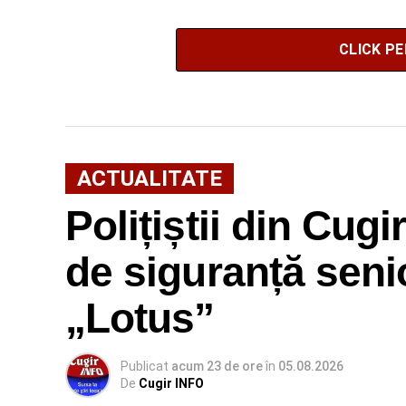
CLICK P
ACTUALITATE
Polițiștii din Cugir
de siguranță senio
„Lotus”
Publicat
acum 23 de ore
în
05.08.2026
De
Cugir INFO