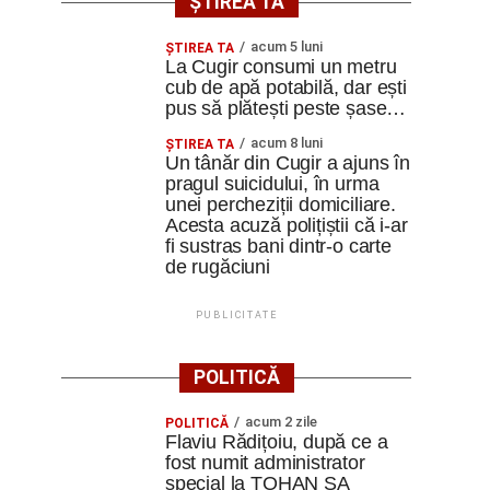
ȘTIREA TA
acum 5 luni
ȘTIREA TA
La Cugir consumi un metru
cub de apă potabilă, dar ești
pus să plătești peste șase…
acum 8 luni
ȘTIREA TA
Un tânăr din Cugir a ajuns în
pragul suicidului, în urma
unei percheziții domiciliare.
Acesta acuză polițiștii că i-ar
fi sustras bani dintr-o carte
de rugăciuni
PUBLICITATE
POLITICĂ
acum 2 zile
POLITICĂ
Flaviu Rădițoiu, după ce a
fost numit administrator
special la TOHAN SA