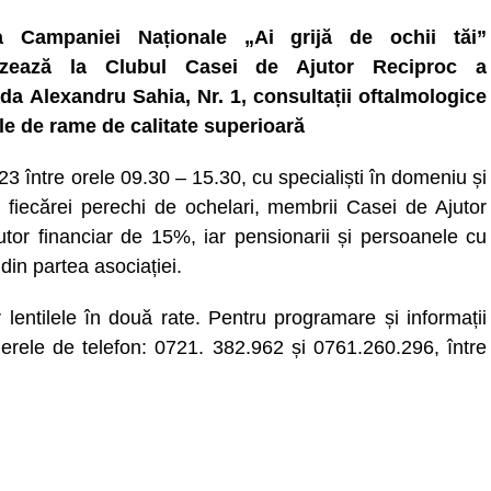
a Campaniei Naționale „Ai grijă de ochii tăi”
izează la Clubul Casei de Ajutor Reciproc a
ada Alexandru Sahia, Nr. 1, consultații oftalmologice
le de rame de calitate superioară
3 între orele 09.30 – 15.30, cu specialiști în domeniu și
ea fiecărei perechi de ochelari, membrii Casei de Ajutor
tor financiar de 15%, iar pensionarii și persoanele cu
in partea asociației.
 lentilele în două rate. Pentru programare și informații
merele de telefon: 0721. 382.962 și 0761.260.296, între