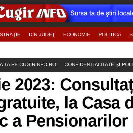
STRAŢIE
DIN JUDEŢ
ECONOMIE
POLITICĂ
S
ŞTIRI DIN ZONĂ
A TA PE CUGIRINFO.RO
CONFIDENȚIALITATE ȘI POL
lie 2023: Consultaț
gratuite, la Casa 
c a Pensionarilor