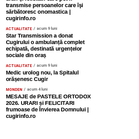
transmise persoanelor care îşi
sărbătoresc onomastica |
cugirinfo.ro
acum 9 luni
ACTUALITATE
Star Transmission a donat
Cugirului o ambulanță complet
echipată, destinată urgențelor
sociale din oraș
acum 9 luni
ACTUALITATE
Medic urolog nou, la Spitalul
orășenesc Cugir
acum 4 luni
MONDEN
MESAJE de PASTELE ORTODOX
2026. URARI și FELICITARI
frumoase de Învierea Domnului |
cugirinfo.ro