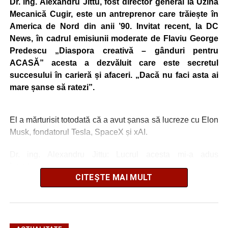
Dr. ing. Alexandru Jittu, fost director general la Uzina
Mecanică Cugir, este un antreprenor care trăiește în
America de Nord din anii ’90. Invitat recent, la DC
News, în cadrul emisiunii moderate de Flaviu George
Predescu „Diaspora creativă – gânduri pentru
ACASĂ” acesta a dezvăluit care este secretul
succesului în carieră și afaceri. „Dacă nu faci asta ai
mare șanse să ratezi”.
El a mărturisit totodată că a avut șansa să lucreze cu Elon
Musk, fondatorul Tesla, SpaceX și xAI.
Dr. ing. Alexandru Jittu: Lucrul acesta mi-a adus
întotdeuna succes
CITEȘTE MAI MULT
„Nu am lucrat niciodată pentru guverne. În România am
lucrat la Uzina Mecanică Cugir care era întreprindere de
stat, însă în SUA sau în Canada, nu, doar în firme private
și aici bugetele sunt ale firmelor. Foarte mulți dintre