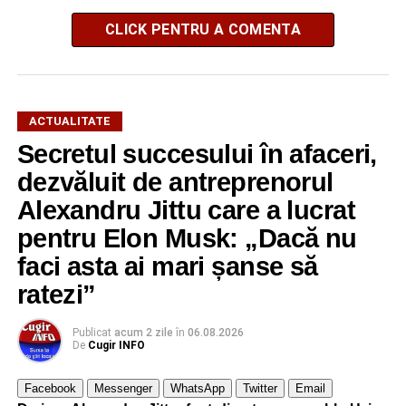
CLICK PENTRU A COMENTA
ACTUALITATE
Secretul succesului în afaceri,
dezvăluit de antreprenorul
Alexandru Jittu care a lucrat
pentru Elon Musk: „Dacă nu
faci asta ai mari șanse să
ratezi”
Publicat
acum 2 zile
în
06.08.2026
De
Cugir INFO
Facebook
Messenger
WhatsApp
Twitter
Email