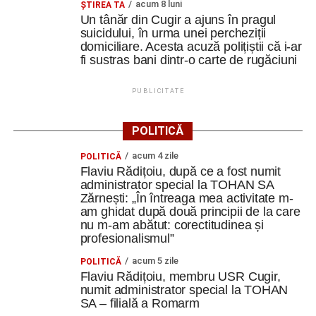
acum 8 luni
ȘTIREA TA
Un tânăr din Cugir a ajuns în pragul
suicidului, în urma unei percheziții
domiciliare. Acesta acuză polițiștii că i-ar
fi sustras bani dintr-o carte de rugăciuni
PUBLICITATE
POLITICĂ
acum 4 zile
POLITICĂ
Flaviu Rădițoiu, după ce a fost numit
administrator special la TOHAN SA
Zărnești: „În întreaga mea activitate m-
am ghidat după două principii de la care
nu m-am abătut: corectitudinea și
profesionalismul”
acum 5 zile
POLITICĂ
Flaviu Rădițoiu, membru USR Cugir,
numit administrator special la TOHAN
SA – filială a Romarm