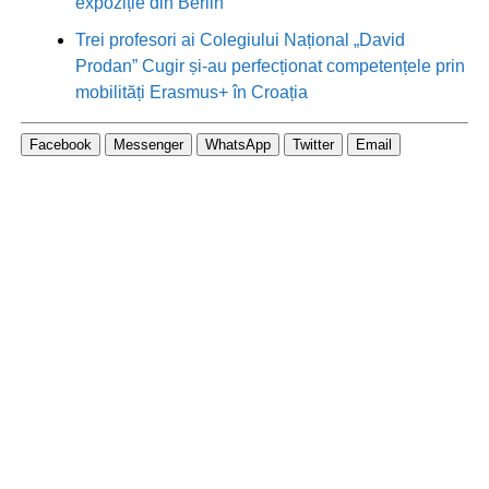
expoziție din Berlin
Trei profesori ai Colegiului Național „David
Prodan” Cugir și-au perfecționat competențele prin
mobilități Erasmus+ în Croația
Facebook
Messenger
WhatsApp
Twitter
Email