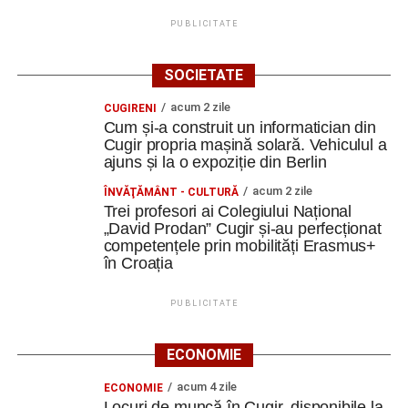
PUBLICITATE
SOCIETATE
acum 2 zile
CUGIRENI
Cum și-a construit un informatician din
Cugir propria mașină solară. Vehiculul a
ajuns și la o expoziție din Berlin
acum 2 zile
ÎNVĂŢĂMÂNT - CULTURĂ
Trei profesori ai Colegiului Național
„David Prodan” Cugir și-au perfecționat
competențele prin mobilități Erasmus+
în Croația
PUBLICITATE
ECONOMIE
acum 4 zile
ECONOMIE
Locuri de muncă în Cugir, disponibile la