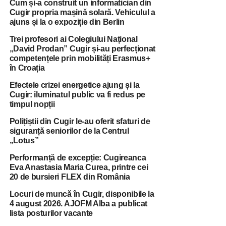
Cum și-a construit un informatician din
Cugir propria mașină solară. Vehiculul a
ajuns și la o expoziție din Berlin
Trei profesori ai Colegiului Național
„David Prodan” Cugir și-au perfecționat
competențele prin mobilități Erasmus+
în Croația
Efectele crizei energetice ajung și la
Cugir: iluminatul public va fi redus pe
timpul nopții
Polițiștii din Cugir le-au oferit sfaturi de
siguranță seniorilor de la Centrul
„Lotus”
Performanță de excepție: Cugireanca
Eva Anastasia Maria Curea, printre cei
20 de bursieri FLEX din România
Locuri de muncă în Cugir, disponibile la
4 august 2026. AJOFM Alba a publicat
lista posturilor vacante