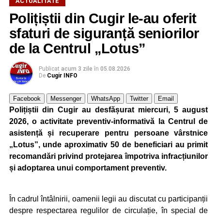
ACTUALITATE
președinții companiilor cu care am lucrat m-au apreciat
Polițiștii din Cugir le-au oferit
foarte mult pentru că eu nu am început niciodată un
sfaturi de siguranță seniorilor
proiect, o comandă, din ziua în care mi s-a dat, ci am
început planificarea livrării din ziua în care trebuia să
de la Centrul „Lotus”
încep producția. Lucrul acesta mi-a dat întotdeuna succes.
Dacă nu te implici 150% într-un proiect, ai mare șanse să
Publicat
acum 3 zile
în
05.08.2026
De
Cugir INFO
ratezi”
.
Facebook
Messenger
WhatsApp
Twitter
Email
Elon Musk mi-a strâns mâna de trei ori
Polițiștii din Cugir au desfășurat miercuri, 5 august
2026, o activitate preventiv-informativă la Centrul de
„Am avut șansă să lucrez pentru Elon Musk. Mi-a strâns
asistență și recuperare pentru persoane vârstnice
mâna de trei ori. Am fost director de proiect la prima lui
„Lotus”, unde aproximativ 50 de beneficiari au primit
fabrică de autoturisme din Fremont. Nu comentez prea
recomandări privind protejarea împotriva infracțiunilor
multe la adresa domniei sale fiindcă a intrat în politcă (
și adoptarea unui comportament preventiv.
echipa președintelui Donald Trump) și a făcut o mare
greșeală”
, a declarat dr. ing. Alexandru Jittu pentru DC
NEWS.
În cadrul întâlnirii, oamenii legii au discutat cu participanții
despre respectarea regulilor de circulație, în special de
O parte dintre realizările dr. ing. Alexandru Jittu