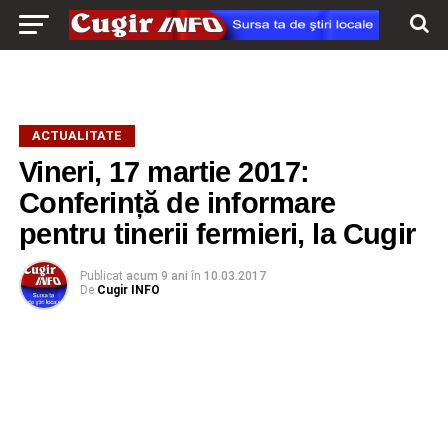
ACTUALITATE
Vineri, 17 martie 2017:
Conferință de informare
pentru tinerii fermieri, la Cugir
Publicat
acum 9 ani
în
10.03.2017
De
Cugir INFO