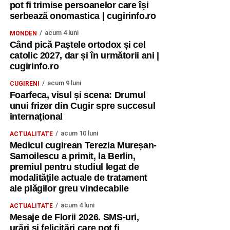
pot fi trimise persoanelor care își
serbează onomastica | cugirinfo.ro
acum 4 luni
MONDEN
Când pică Paștele ortodox și cel
catolic 2027, dar și în următorii ani |
cugirinfo.ro
acum 9 luni
CUGIRENI
Foarfeca, visul și scena: Drumul
unui frizer din Cugir spre succesul
internațional
acum 10 luni
ACTUALITATE
Medicul cugirean Terezia Mureșan-
Samoilescu a primit, la Berlin,
premiul pentru studiul legat de
modalitățile actuale de tratament
ale plăgilor greu vindecabile
acum 4 luni
ACTUALITATE
Mesaje de Florii 2026. SMS-uri,
urări și felicitări care pot fi