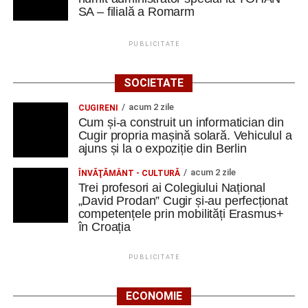
SA – filială a Romarm
PUBLICITATE
SOCIETATE
acum 2 zile
CUGIRENI
Cum și-a construit un informatician din
Cugir propria mașină solară. Vehiculul a
ajuns și la o expoziție din Berlin
acum 2 zile
ÎNVĂŢĂMÂNT - CULTURĂ
Trei profesori ai Colegiului Național
„David Prodan” Cugir și-au perfecționat
competențele prin mobilități Erasmus+
în Croația
PUBLICITATE
ECONOMIE