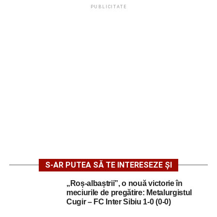
PUBLICITATE
S-AR PUTEA SĂ TE INTERESEZE ȘI
„Roș-albaștrii”, o nouă victorie în
meciurile de pregătire: Metalurgistul
Cugir – FC Inter Sibiu 1-0 (0-0)