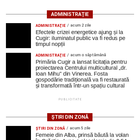
În turul precedent al Cupei României, Metalurgistul Cugir
s-a calificat după un succes categoric, scor 10-0, pe
ADMINISTRAȚIE
terenul formației din Șugag, în timp ce Jiul Petroșani a
trecut fără emoții de Hațeg, scor 4-0.
acum 2 zile
ADMINISTRAŢIE
Efectele crizei energetice ajung și la
Cele două echipe se vor reîntâlni în această perioadă,
Cugir: iluminatul public va fi redus pe
timpul nopții
având programat un meci amical în data de 22 august,
ultimul test înaintea debutului noului sezon competițional.
acum o săptămână
ADMINISTRAŢIE
Primăria Cugir a lansat licitația pentru
• Au evoluat formațiile:
proiectarea Centrului multicultural „dr.
Ioan Mihu” din Vinerea. Fosta
gospodărie tradițională va fi restaurată
Metalurgistul Cugir: B. Avram – P. Pahone, Liubashov,
și transformată într-un spațiu cultural
Balaur, Sebaș (78, Kiraly) – Șaucă/cpt. (86, Tăban),
Butnariu, Udrea (60, Todoran), B. Minteuan (78, P.
PUBLICITATE
Păcurar), Cocan, Goronea (60, Bura); Rezerve: Similie,
Iosif, Mâlnă, G. Cristea. Antrenor: Lucian Itu.
ȘTIRI DIN ZONĂ
Jiul Petroșani: Iliescu/cpt. – Gogescu, Dobre, A. Dinu,
acum 5 zile
ŞTIRI DIN ZONĂ
Hondorocu – Giurică, Morariu – Vreja, Viașu, Buțurcă –
Femeie din Alba, prinsă băută la volan
Trip; rezerve Krupenschi, Fulga, Nițu, Mihăilă, Polgar, R.