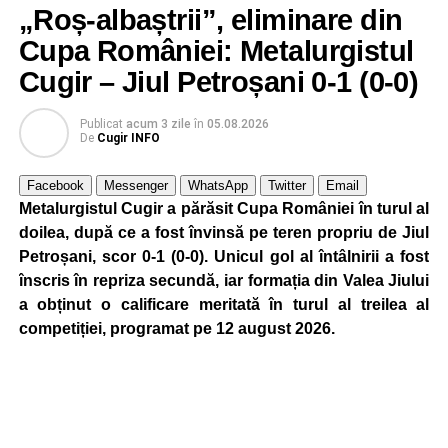
„Roș-albaștrii”, eliminare din
Herlea (CSM Unirea Alba Iulia), cel care a efectuat
Cupa României: Metalurgistul
cantonamentul centralizat, la Poiana Brașov, alături de
„alb-negri”. În schimb, Perjeriu a plecat la muncă în
Cugir – Jiul Petroșani 0-1 (0-0)
Germania.
Publicat
acum 3 zile
în
05.08.2026
De
Cugir INFO
FOTO: Sorin GIURCĂ
Facebook
Messenger
WhatsApp
Twitter
Email
Metalurgistul Cugir a părăsit Cupa României în turul al
doilea, după ce a fost învinsă pe teren propriu de Jiul
Petroșani, scor 0-1 (0-0). Unicul gol al întâlnirii a fost
Adaugă cugirinfo.ro ca sursă
înscris în repriza secundă, iar formația din Valea Jiului
preferată pe Google
a obținut o calificare meritată în turul al treilea al
competiției, programat pe 12 august 2026.
Ultimele știri din Cugir
„Roș-albaștrii”, o nouă victorie în meciurile de
pregătire: Metalurgistul Cugir – FC Inter Sibiu 1-0