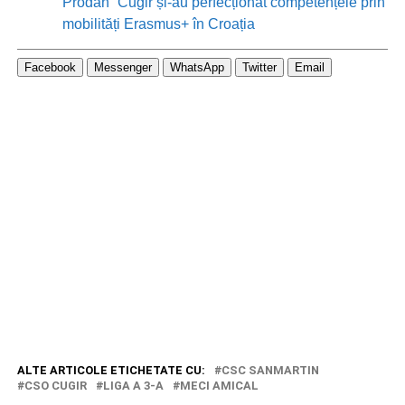
Prodan” Cugir și-au perfecționat competențele prin
mobilități Erasmus+ în Croația
Facebook
Messenger
WhatsApp
Twitter
Email
ALTE ARTICOLE ETICHETATE CU:
CSC SANMARTIN
CSO CUGIR
LIGA A 3-A
MECI AMICAL