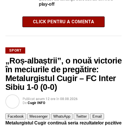
play-off
CLICK PENTRU A COMENTA
SPORT
„Roș-albaștrii”, o nouă victorie
în meciurile de pregătire:
Metalurgistul Cugir – FC Inter
Sibiu 1-0 (0-0)
Publicat
acum 12 ore
în
08.08.2026
De
Cugir INFO
Facebook
Messenger
WhatsApp
Twitter
Email
Metalurgistul Cugir continuă seria rezultatelor pozitive