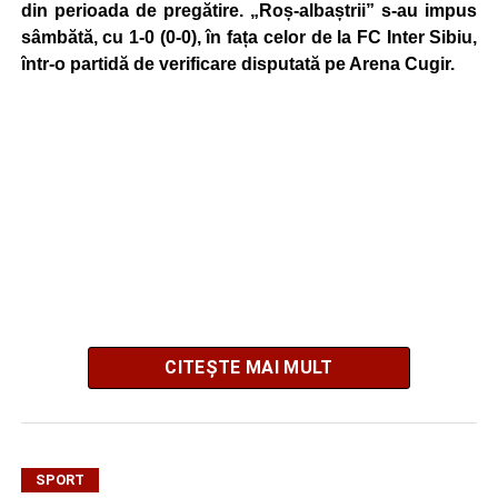
din perioada de pregătire. „Roș-albaștrii” s-au impus
sâmbătă, cu 1-0 (0-0), în fața celor de la FC Inter Sibiu,
într-o partidă de verificare disputată pe Arena Cugir.
CITEȘTE MAI MULT
După o primă repriză fără goluri,
George Goronea
a
înscris unicul gol al partidei în min. 80 și a adus victoria
echipei pregătite de Lucian Itu.
SPORT
La gazde a revenit, după un an, tânărul portar Hanis