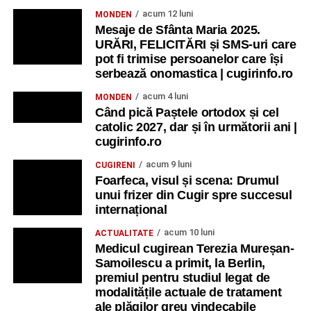
acum 12 luni
MONDEN
Mesaje de Sfânta Maria 2025.
URĂRI, FELICITĂRI și SMS-uri care
pot fi trimise persoanelor care își
serbează onomastica | cugirinfo.ro
acum 4 luni
MONDEN
Când pică Paștele ortodox și cel
catolic 2027, dar și în următorii ani |
cugirinfo.ro
acum 9 luni
CUGIRENI
Foarfeca, visul și scena: Drumul
unui frizer din Cugir spre succesul
internațional
acum 10 luni
ACTUALITATE
Medicul cugirean Terezia Mureșan-
Samoilescu a primit, la Berlin,
premiul pentru studiul legat de
modalitățile actuale de tratament
ale plăgilor greu vindecabile