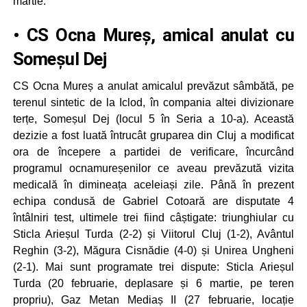
martie.
• CS Ocna Mureș, amical anulat cu
Someșul Dej
CS Ocna Mureș a anulat amicalul prevăzut sâmbătă, pe
terenul sintetic de la Iclod, în compania altei divizionare
terțe, Someșul Dej (locul 5 în Seria a 10-a). Această
dezizie a fost luată întrucât gruparea din Cluj a modificat
ora de începere a partidei de verificare, încurcând
programul ocnamureșenilor ce aveau prevăzută vizita
medicală în dimineața aceleiași zile. Până în prezent
echipa condusă de Gabriel Cotoară are disputate 4
întâlniri test, ultimele trei fiind câștigate: triunghiular cu
Sticla Arieșul Turda (2-2) și Viitorul Cluj (1-2), Avântul
Reghin (3-2), Măgura Cisnădie (4-0) și Unirea Ungheni
(2-1). Mai sunt programate trei dispute: Sticla Arieșul
Turda (20 februarie, deplasare și 6 martie, pe teren
propriu), Gaz Metan Mediaș II (27 februarie, locație