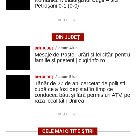
României: Metalurgistul Cugir – Jiul
Petroșani 0-1 (0-0)
PUBLICITATE
DIN JUDEȚ
acum 4 luni
DIN JUDEŢ
Mesaje de Paște. Urări și felicitări pentru
familie și prieteni | cugirinfo.ro
acum 5 luni
DIN JUDEŢ
Tânăr de 27 de ani cercetat de polițiști,
după ce a fost depistat în timp ce
conducea băut și fără permis un ATV, pe
raza localității Unirea
PUBLICITATE
CELE MAI CITITE ȘTIRI