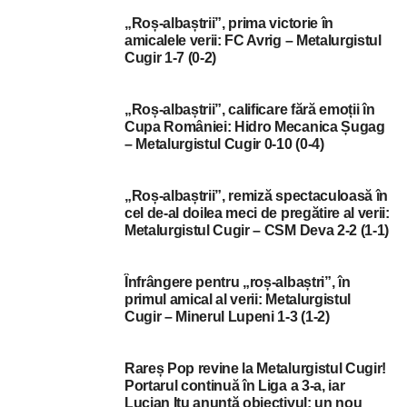
„Roș-albaștrii”, prima victorie în
amicalele verii: FC Avrig – Metalurgistul
Cugir 1-7 (0-2)
„Roș-albaștrii”, calificare fără emoții în
Cupa României: Hidro Mecanica Șugag
– Metalurgistul Cugir 0-10 (0-4)
„Roș-albaștrii”, remiză spectaculoasă în
cel de-al doilea meci de pregătire al verii:
Metalurgistul Cugir – CSM Deva 2-2 (1-1)
Înfrângere pentru „roș-albaștri”, în
primul amical al verii: Metalurgistul
Cugir – Minerul Lupeni 1-3 (1-2)
Rareș Pop revine la Metalurgistul Cugir!
Portarul continuă în Liga a 3-a, iar
Lucian Itu anunță obiectivul: un nou