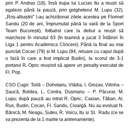
prin P. Andras (18), însă trupa lui Lucian Itu a reușit să
egaleze până la pauză, prin golgheterul M. Lupu (32).
„Roș-albaștrii” l-au achiziționat zilele acestea pe Florinel
Sandu (20 de ani, împrumutat până la vară de la Sport
Team București), fotbalist care la debut a reușit să
marcheze în minutul 63 (în toamnă a jucat 3 întâlniri în
Liga 1 pentru Academica Clinceni). Până la final au mai
punctat Cocan (79) și M. Lupu (84, reluare cu capul după
o fază în care a fost implicat Budin), la scorul de 3-1
portarul R. Opric reușind să apere un penalty executat de
Fl. Pop.
CSO Cugir: Toilă – Dohotariu, Vlădia, I. Grozav, Vitinha –
Șaucă, Boldea, L. Contra, Dușmanu – P. Păcurar, M.
Lupu; după pauză au intrat R. Opric, Casian, Tăban, Al.
Rus, Budin, Cocan, Fl. Sandu, Cioargă. Nu au evoluat N.
Bănică, M. Neagu, Șuteu, R. Voicu, Itu și Șt. Radu (ce se
va prezenta de la 1 martie la antrenamente).