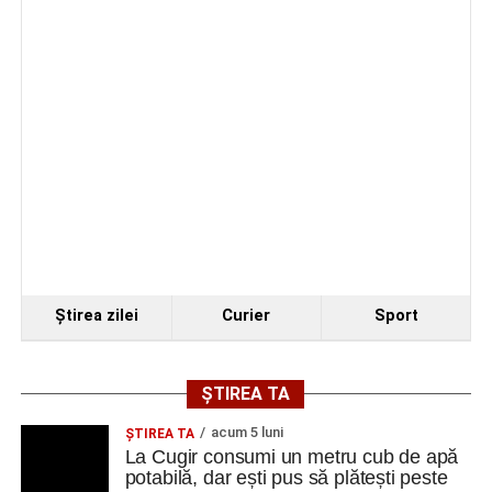
Berlin
Trei profesori ai Colegiului Național „David Prodan”
Cugir și-au perfecționat competențele prin
mobilități Erasmus+ în Croația
Facebook
Messenger
WhatsApp
Twitter
Email
Ştirea zilei
Curier
Sport
ȘTIREA TA
acum 5 luni
ȘTIREA TA
La Cugir consumi un metru cub de apă
potabilă, dar ești pus să plătești peste