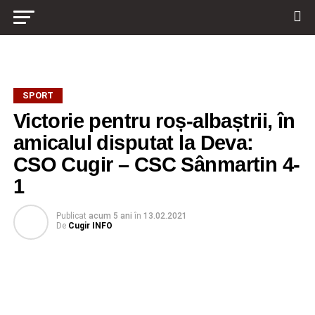
SPORT
Victorie pentru roș-albaștrii, în
amicalul disputat la Deva:
CSO Cugir – CSC Sânmartin 4-
1
Publicat
acum 5 ani
în
13.02.2021
De
Cugir INFO