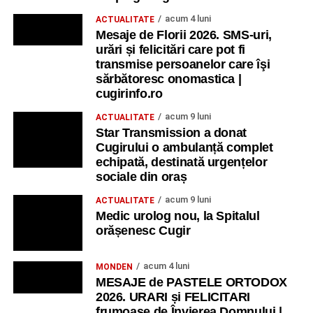
acum 4 luni
ACTUALITATE
Mesaje de Florii 2026. SMS-uri,
urări și felicitări care pot fi
transmise persoanelor care îşi
sărbătoresc onomastica |
cugirinfo.ro
acum 9 luni
ACTUALITATE
Star Transmission a donat
Cugirului o ambulanță complet
echipată, destinată urgențelor
sociale din oraș
acum 9 luni
ACTUALITATE
Medic urolog nou, la Spitalul
orășenesc Cugir
acum 4 luni
MONDEN
MESAJE de PASTELE ORTODOX
2026. URARI și FELICITARI
frumoase de Învierea Domnului |