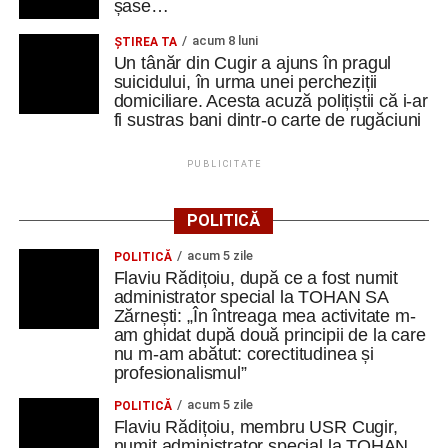
șase…
acum 8 luni
ȘTIREA TA
Un tânăr din Cugir a ajuns în pragul
suicidului, în urma unei percheziții
domiciliare. Acesta acuză polițiștii că i-ar
fi sustras bani dintr-o carte de rugăciuni
PUBLICITATE
POLITICĂ
acum 5 zile
POLITICĂ
Flaviu Rădițoiu, după ce a fost numit
administrator special la TOHAN SA
Zărnești: „În întreaga mea activitate m-
am ghidat după două principii de la care
nu m-am abătut: corectitudinea și
profesionalismul”
acum 5 zile
POLITICĂ
Flaviu Rădițoiu, membru USR Cugir,
numit administrator special la TOHAN