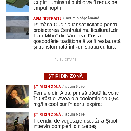
Cele două echipe se vor reîntâlni în această perioadă,
Cugir: iluminatul public va fi redus pe
timpul nopții
având programat un meci amical în data de 22 august,
ultimul test înaintea debutului noului sezon competițional.
acum o săptămână
ADMINISTRAŢIE
Primăria Cugir a lansat licitația pentru
• Au evoluat formațiile:
proiectarea Centrului multicultural „dr.
Ioan Mihu” din Vinerea. Fosta
gospodărie tradițională va fi restaurată
Metalurgistul Cugir: B. Avram – P. Pahone, Liubashov,
și transformată într-un spațiu cultural
Balaur, Sebaș (78, Kiraly) – Șaucă/cpt. (86, Tăban),
Butnariu, Udrea (60, Todoran), B. Minteuan (78, P.
PUBLICITATE
Păcurar), Cocan, Goronea (60, Bura); Rezerve: Similie,
Iosif, Mâlnă, G. Cristea. Antrenor: Lucian Itu.
ȘTIRI DIN ZONĂ
Jiul Petroșani: Iliescu/cpt. – Gogescu, Dobre, A. Dinu,
acum 5 zile
ŞTIRI DIN ZONĂ
Hondorocu – Giurică, Morariu – Vreja, Viașu, Buțurcă –
Femeie din Alba, prinsă băută la volan
Trip; rezerve Krupenschi, Fulga, Nițu, Mihăilă, Polgar, R.
în Orăștie. Avea o alcoolemie de 0,54
Călin, Covaci, Păcuraru, D. Popa. Antrenor Sorin Bălu
mg/l alcool pur în aerul expirat
acum 6 zile
ŞTIRI DIN ZONĂ
Incendiu de vegetație uscată la Șibot.
Intervin pompierii din Sebeș
FOTO: Sorin GIURCĂ