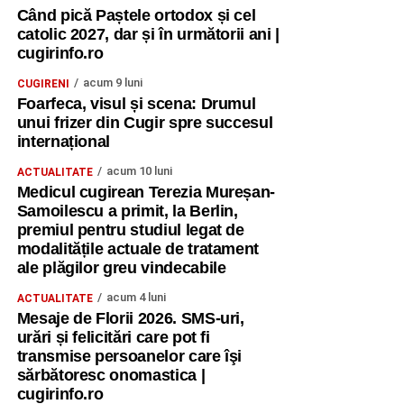
Când pică Paștele ortodox și cel
catolic 2027, dar și în următorii ani |
cugirinfo.ro
acum 9 luni
CUGIRENI
Foarfeca, visul și scena: Drumul
unui frizer din Cugir spre succesul
internațional
acum 10 luni
ACTUALITATE
Medicul cugirean Terezia Mureșan-
Samoilescu a primit, la Berlin,
premiul pentru studiul legat de
modalitățile actuale de tratament
ale plăgilor greu vindecabile
acum 4 luni
ACTUALITATE
Mesaje de Florii 2026. SMS-uri,
urări și felicitări care pot fi
transmise persoanelor care îşi
sărbătoresc onomastica |
cugirinfo.ro