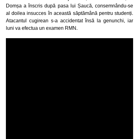
Domșa a înscris după pasa lui Șaucă, consemnându-se
al doilea insucces în această săptămână pentru studenți.
Atacantul cugirean s-a accidentat însă la genunchi, iar
luni va efectua un examen RMN.