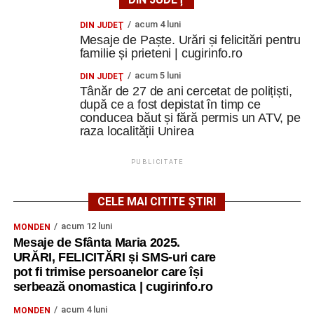
acum 4 luni
DIN JUDEŢ
Mesaje de Paște. Urări și felicitări pentru
familie și prieteni | cugirinfo.ro
acum 5 luni
DIN JUDEŢ
Tânăr de 27 de ani cercetat de polițiști,
după ce a fost depistat în timp ce
conducea băut și fără permis un ATV, pe
raza localității Unirea
PUBLICITATE
CELE MAI CITITE ȘTIRI
acum 12 luni
MONDEN
Mesaje de Sfânta Maria 2025.
URĂRI, FELICITĂRI și SMS-uri care
pot fi trimise persoanelor care își
serbează onomastica | cugirinfo.ro
acum 4 luni
MONDEN