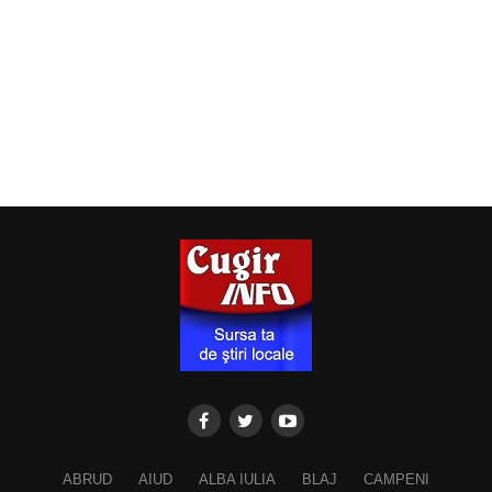
ABRUD
AIUD
ALBA IULIA
BLAJ
CAMPENI