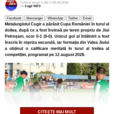
Publicat
acum 3 zile
în
05.08.2026
De
Cugir INFO
FOTO: Sorin GIURCĂ
Facebook
Messenger
WhatsApp
Twitter
Email
Metalurgistul Cugir a părăsit Cupa României în turul al
doilea, după ce a fost învinsă pe teren propriu de Jiul
Petroșani, scor 0-1 (0-0). Unicul gol al întâlnirii a fost
Adaugă cugirinfo.ro ca sursă
înscris în repriza secundă, iar formația din Valea Jiului
preferată pe Google
a obținut o calificare meritată în turul al treilea al
competiției, programat pe 12 august 2026.
Ultimele știri din Cugir
„Roș-albaștrii”, o nouă victorie în meciurile de
pregătire: Metalurgistul Cugir – FC Inter Sibiu 1-0
(0-0)
Cum și-a construit un informatician din Cugir propria
mașină solară. Vehiculul a ajuns și la o expoziție din
Berlin
CITEȘTE MAI MULT