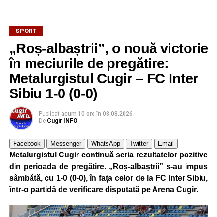
SPORT
„Roș-albaștrii”, o nouă victorie
în meciurile de pregătire:
Metalurgistul Cugir – FC Inter
Sibiu 1-0 (0-0)
Publicat
acum 10 ore
în
08.08.2026
De
Cugir INFO
Facebook
Messenger
WhatsApp
Twitter
Email
Metalurgistul Cugir continuă seria rezultatelor pozitive
din perioada de pregătire. „Roș-albaștrii” s-au impus
sâmbătă, cu 1-0 (0-0), în fața celor de la FC Inter Sibiu,
într-o partidă de verificare disputată pe Arena Cugir.