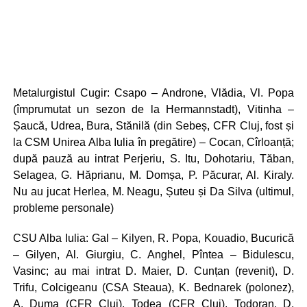
Metalurgistul Cugir: Csapo – Androne, Vlădia, Vl. Popa
(împrumutat un sezon de la Hermannstadt), Vitinha –
Șaucă, Udrea, Bura, Stănilă (din Sebeș, CFR Cluj, fost și
la CSM Unirea Alba Iulia în pregătire) – Cocan, Cîrloanță;
după pauză au intrat Perjeriu, S. Itu, Dohotariu, Tăban,
Selagea, G. Hăprianu, M. Domșa, P. Păcurar, Al. Kiraly.
Nu au jucat Herlea, M. Neagu, Șuteu și Da Silva (ultimul,
probleme personale)
CSU Alba Iulia: Gal – Kilyen, R. Popa, Kouadio, Bucurică
– Gilyen, Al. Giurgiu, C. Anghel, Pîntea – Bidulescu,
Vasinc; au mai intrat D. Maier, D. Cunțan (revenit), D.
Trifu, Colcigeanu (CSA Steaua), K. Bednarek (polonez),
A. Duma (CFR Cluj), Todea (CFR Cluj), Todoran, D.