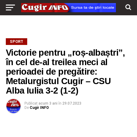
SPORT
Victorie pentru „roș-albaștri”,
în cel de-al treilea meci al
perioadei de pregătire:
Metalurgistul Cugir – CSU
Alba Iulia 3-2 (1-2)
Publicat
acum 3 ani
în
29.07.2023
De
Cugir INFO