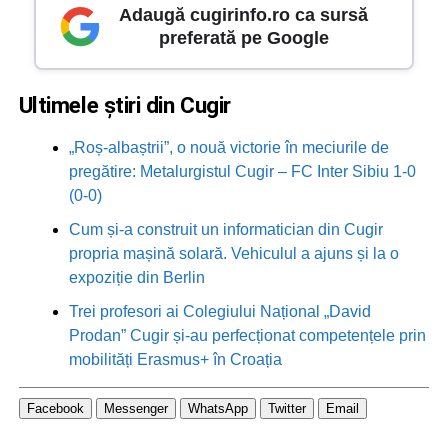
Adaugă cugirinfo.ro ca sursă
preferată pe Google
Ultimele știri din Cugir
„Roș-albaștrii”, o nouă victorie în meciurile de
pregătire: Metalurgistul Cugir – FC Inter Sibiu 1-0
(0-0)
Cum și-a construit un informatician din Cugir
propria mașină solară. Vehiculul a ajuns și la o
expoziție din Berlin
Trei profesori ai Colegiului Național „David
Prodan” Cugir și-au perfecționat competențele prin
mobilități Erasmus+ în Croația
Facebook
Messenger
WhatsApp
Twitter
Email