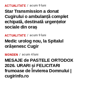
acum 9 luni
ACTUALITATE
Star Transmission a donat
Cugirului o ambulanță complet
echipată, destinată urgențelor
sociale din oraș
acum 9 luni
ACTUALITATE
Medic urolog nou, la Spitalul
orășenesc Cugir
acum 4 luni
MONDEN
MESAJE de PASTELE ORTODOX
2026. URARI și FELICITARI
frumoase de Învierea Domnului |
cugirinfo.ro