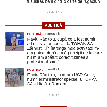
fi sustras bani dintr-o carte de rugăciuni
PUBLICITATE
POLITICĂ
acum 5 zile
POLITICĂ
Flaviu Rădițoiu, după ce a fost numit
administrator special la TOHAN SA
Zărnești: „În întreaga mea activitate m-
am ghidat după două principii de la care
nu m-am abătut: corectitudinea și
profesionalismul”
acum 5 zile
POLITICĂ
Flaviu Rădițoiu, membru USR Cugir,
numit administrator special la TOHAN
SA – filială a Romarm
PUBLICITATE