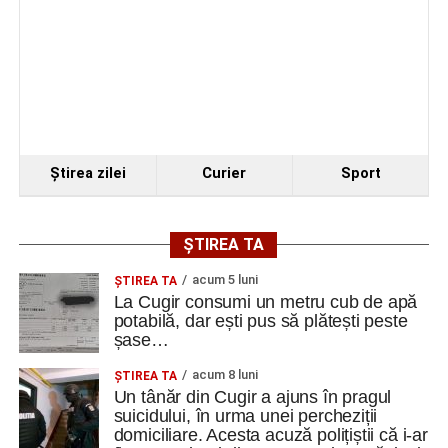
Facebook
Messenger
WhatsApp
Twitter
Email
Ştirea zilei
Curier
Sport
ȘTIREA TA
acum 5 luni
ȘTIREA TA
La Cugir consumi un metru cub de apă
potabilă, dar ești pus să plătești peste
șase…
acum 8 luni
ȘTIREA TA
Un tânăr din Cugir a ajuns în pragul
suicidului, în urma unei percheziții
domiciliare. Acesta acuză polițiștii că i-ar