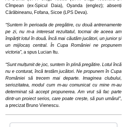
Cîmpean (ex-Spicul Daia), Oyanda (englez); absenți
Cărăbineanu, Fofana, Sicoe (LPS Deva).
“Suntem în perioada de pregătire, cu două antrenamente
pe zi, nu m-a interesat rezultatul, tocmai de aceea am
împărțit lotul în două. Încă mai căutăm jucători, un junior și
un mijlocaș central. În Cupa României ne propunem
victoria”
, a spus Lucian Itu.
“Sunt mulțumit de joc, suntem în plină pregătire. Lotul încă
nu e conturat, încă testăm jucători. Ne propunem în Cupa
României să trecem mai departe. Imaginea clubului,
seriozitatea, modul cum m-au comunicat cu mine m-au
determinat să accept propunerea. Am vrut să fac parte
dintr-un proiect serios, care poate crește, să pun umărul”
,
a precizat Bruno Vienescu.