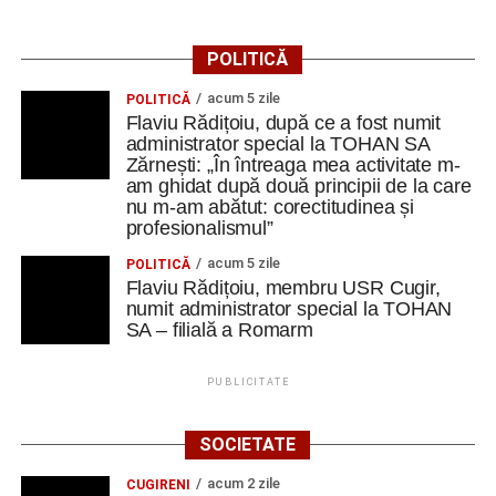
POLITICĂ
acum 5 zile
POLITICĂ
Flaviu Rădițoiu, după ce a fost numit
administrator special la TOHAN SA
Zărnești: „În întreaga mea activitate m-
am ghidat după două principii de la care
nu m-am abătut: corectitudinea și
profesionalismul”
acum 5 zile
POLITICĂ
Flaviu Rădițoiu, membru USR Cugir,
numit administrator special la TOHAN
SA – filială a Romarm
PUBLICITATE
SOCIETATE
acum 2 zile
CUGIRENI