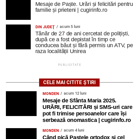
Mesaje de Paște. Urări și felicitări pentru
familie și prieteni | cugirinfo.ro
acum 5 luni
DIN JUDEŢ
Tânăr de 27 de ani cercetat de polițiști,
după ce a fost depistat în timp ce
conducea băut și fără permis un ATV, pe
raza localității Unirea
PUBLICITATE
CELE MAI CITITE ȘTIRI
acum 12 luni
MONDEN
Mesaje de Sfânta Maria 2025.
URĂRI, FELICITĂRI și SMS-uri care
pot fi trimise persoanelor care își
serbează onomastica | cugirinfo.ro
acum 4 luni
MONDEN
Când pică Paștele ortodox și cel