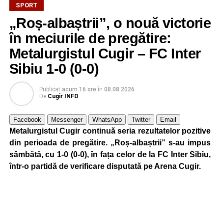
SPORT
„Roș-albaștrii”, o nouă victorie
în meciurile de pregătire:
Metalurgistul Cugir – FC Inter
Sibiu 1-0 (0-0)
Publicat
acum 16 ore
în
08.08.2026
De
Cugir INFO
Facebook
Messenger
WhatsApp
Twitter
Email
Metalurgistul Cugir continuă seria rezultatelor pozitive
din perioada de pregătire. „Roș-albaștrii” s-au impus
sâmbătă, cu 1-0 (0-0), în fața celor de la FC Inter Sibiu,
într-o partidă de verificare disputată pe Arena Cugir.