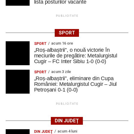
lista posturilor vacante
PUBLICITATE
SPORT
acum 16 ore
SPORT
„Roș-albaștrii”, o nouă victorie în
meciurile de pregătire: Metalurgistul
Cugir – FC Inter Sibiu 1-0 (0-0)
acum 3 zile
SPORT
„Roș-albaștrii”, eliminare din Cupa
României: Metalurgistul Cugir – Jiul
Petroșani 0-1 (0-0)
PUBLICITATE
DIN JUDEȚ
acum 4 luni
DIN JUDEŢ