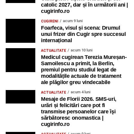
catolic 2027, dar și în următorii ani |
cugirinfo.ro
acum 9 luni
CUGIRENI
Foarfeca, visul și scena: Drumul
unui frizer din Cugir spre succesul
internațional
acum 10 luni
ACTUALITATE
Medicul cugirean Terezia Mureșan-
Samoilescu a primit, la Berlin,
premiul pentru studiul legat de
modalitățile actuale de tratament
ale plăgilor greu vindecabile
acum 4 luni
ACTUALITATE
Mesaje de Florii 2026. SMS-uri,
urări și felicitări care pot fi
transmise persoanelor care îşi
sărbătoresc onomastica |
cugirinfo.ro
acum 9 luni