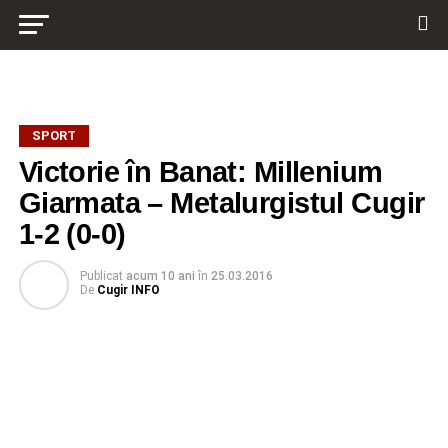
SPORT
Victorie în Banat: Millenium
Giarmata – Metalurgistul Cugir
1-2 (0-0)
Publicat
acum 10 ani
în
25.03.2016
De
Cugir INFO