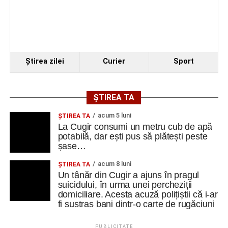
Ştirea zilei
Curier
Sport
ȘTIREA TA
acum 5 luni
ȘTIREA TA
La Cugir consumi un metru cub de apă
potabilă, dar ești pus să plătești peste
șase…
acum 8 luni
ȘTIREA TA
Un tânăr din Cugir a ajuns în pragul
suicidului, în urma unei percheziții
domiciliare. Acesta acuză polițiștii că i-ar
fi sustras bani dintr-o carte de rugăciuni
PUBLICITATE