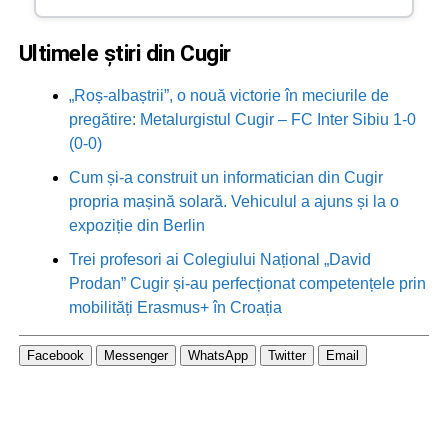
Ultimele știri din Cugir
„Roș-albaștrii”, o nouă victorie în meciurile de
pregătire: Metalurgistul Cugir – FC Inter Sibiu 1-0
(0-0)
Cum și-a construit un informatician din Cugir
propria mașină solară. Vehiculul a ajuns și la o
expoziție din Berlin
Trei profesori ai Colegiului Național „David
Prodan” Cugir și-au perfecționat competențele prin
mobilități Erasmus+ în Croația
Facebook
Messenger
WhatsApp
Twitter
Email