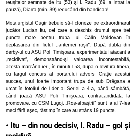
reuşitelor semnate de Itu (53) şi I. Radu (69, a intrat la
pauză), Diarra (min. 89) reducând din handicap!
Metalurgistul Cugir trebuie să-l cloneze pe extraordinarul
jucător Lucian Itu, cel care a deschis drumul spre trei
puncte mare pentru trupa lui Călin Moldovan în
deplasarea din fieful „lanternei roşii”. După dubla din
derby-ul cu ASU Poli Timişoara, experimentatul atacant a
„recidivat”, demonstrând-şi valoarea incontestabilă,
acesta marcând ieri, în minutul 53, după o lovitură liberă,
cu largul concurs al portarului advers. Graţie acestui
succes, unul foarte important trupa de sub Drăgana a
urcat în fotoliul de lider al Seriei a 4-a, până sâmbătă,
când joacă ASU Poli Timişoara, contracandidata la
promovare, cu CSM Lugoj. „Roş-albaştrii” sunt la al 7-lea
meci fără eşec, răstimp în care au strâns 19 puncte.
• Itu – din nou decisiv, I. Radu – gol și