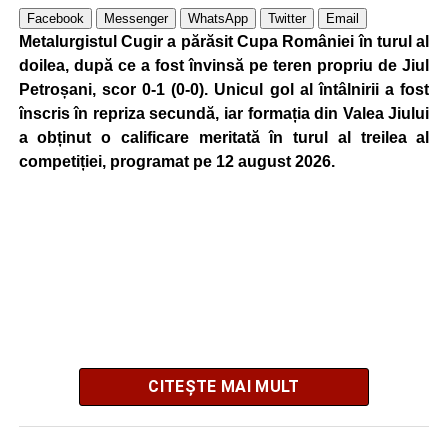
FOTO: Sorin GIURCĂ
Facebook
Messenger
WhatsApp
Twitter
Email
Metalurgistul Cugir a părăsit Cupa României în turul al
doilea, după ce a fost învinsă pe teren propriu de Jiul
Petroșani, scor 0-1 (0-0). Unicul gol al întâlnirii a fost
Adaugă cugirinfo.ro ca sursă
înscris în repriza secundă, iar formația din Valea Jiului
preferată pe Google
a obținut o calificare meritată în turul al treilea al
competiției, programat pe 12 august 2026.
Ultimele știri din Cugir
„Roș-albaștrii”, o nouă victorie în meciurile de
pregătire: Metalurgistul Cugir – FC Inter Sibiu 1-0
(0-0)
Cum și-a construit un informatician din Cugir propria
mașină solară. Vehiculul a ajuns și la o expoziție din
Berlin
CITEȘTE MAI MULT
Trei profesori ai Colegiului Național „David Prodan”
Cugir și-au perfecționat competențele prin