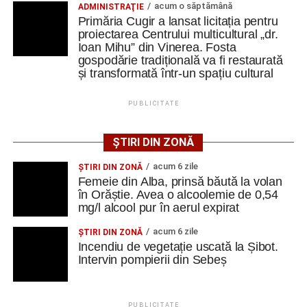
acum o săptămână
ADMINISTRAŢIE
Primăria Cugir a lansat licitația pentru
• Au evoluat formațiile:
proiectarea Centrului multicultural „dr.
Ioan Mihu” din Vinerea. Fosta
gospodărie tradițională va fi restaurată
Metalurgistul Cugir: B. Avram – P. Pahone, Liubashov,
și transformată într-un spațiu cultural
Balaur, Sebaș (78, Kiraly) – Șaucă/cpt. (86, Tăban),
Butnariu, Udrea (60, Todoran), B. Minteuan (78, P.
PUBLICITATE
Păcurar), Cocan, Goronea (60, Bura); Rezerve: Similie,
Iosif, Mâlnă, G. Cristea. Antrenor: Lucian Itu.
ȘTIRI DIN ZONĂ
Jiul Petroșani: Iliescu/cpt. – Gogescu, Dobre, A. Dinu,
acum 6 zile
ŞTIRI DIN ZONĂ
Hondorocu – Giurică, Morariu – Vreja, Viașu, Buțurcă –
Femeie din Alba, prinsă băută la volan
Trip; rezerve Krupenschi, Fulga, Nițu, Mihăilă, Polgar, R.
în Orăștie. Avea o alcoolemie de 0,54
Călin, Covaci, Păcuraru, D. Popa. Antrenor Sorin Bălu
mg/l alcool pur în aerul expirat
acum 6 zile
ŞTIRI DIN ZONĂ
Incendiu de vegetație uscată la Șibot.
Intervin pompierii din Sebeș
FOTO: Sorin GIURCĂ
PUBLICITATE