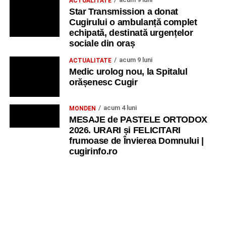
ACTUALITATE
Star Transmission a donat
Cugirului o ambulanță complet
echipată, destinată urgențelor
sociale din oraș
acum 9 luni
ACTUALITATE
Medic urolog nou, la Spitalul
orășenesc Cugir
acum 4 luni
MONDEN
MESAJE de PASTELE ORTODOX
2026. URARI și FELICITARI
frumoase de Învierea Domnului |
cugirinfo.ro