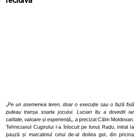
recidivă
„
Pe un asemenea teren, doar o execuție sau o fază fixă
puteau tranșa soarta jocului. Lucian Itu a dovedit iar
calitate, valoare și experiență
„, a precizat Călin Moldovan.
Tehnicianul Cugirului l-a înlocuit pe Ionuț Radu, intrat la
pauză și marcatorul celui de-al doilea gol, din pricina