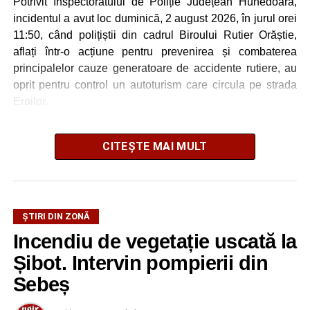
Potrivit Inspectoratului de Poliție Județean Hunedoara,
incidentul a avut loc duminică, 2 august 2026, în jurul orei
11:50, când polițiștii din cadrul Biroului Rutier Orăștie,
aflați într-o acțiune pentru prevenirea și combaterea
principalelor cauze generatoare de accidente rutiere, au
oprit pentru control un autoturism care circula pe strada
Eroilor.
La volan se afla o femeie de 34 de ani, din județul Alba. În
CITEȘTE MAI MULT
urma testării cu aparatul etilotest, rezultatul a indicat o
concentrație de 0,54 mg/l alcool pur în aerul expirat.
Șoferița a fost condusă ulterior la o unitate medicală, unde
i-au fost recoltate probe biologice pentru stabilirea
ŞTIRI DIN ZONĂ
alcoolemiei.
Incendiu de vegetație uscată la
Șibot. Intervin pompierii din
Polițiștii au întocmit dosar penal pentru infracțiunea de
conducerea unui vehicul sub influența alcoolului sau a
Sebeș
altor substanțe, iar cercetările continuă pentru stabilirea
tuturor împrejurărilor și dispunerea măsurilor legale.