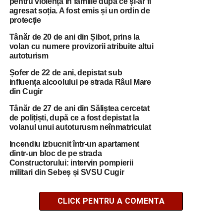
pentru violență în familie după ce și-ar fi
agresat soția. A fost emis și un ordin de
protecție
Tânăr de 20 de ani din Șibot, prins la
volan cu numere provizorii atribuite altui
autoturism
Șofer de 22 de ani, depistat sub
influența alcoolului pe strada Râul Mare
din Cugir
Tânăr de 27 de ani din Săliștea cercetat
de polițiști, după ce a fost depistat la
volanul unui autoturusm neînmatriculat
Incendiu izbucnit într-un apartament
dintr-un bloc de pe strada
Constructorului: intervin pompierii
militari din Sebeș și SVSU Cugir
CLICK PENTRU A COMENTA