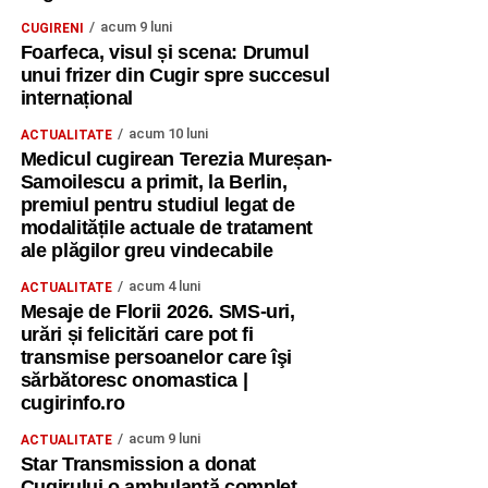
acum 9 luni
CUGIRENI
Foarfeca, visul și scena: Drumul
unui frizer din Cugir spre succesul
internațional
acum 10 luni
ACTUALITATE
Medicul cugirean Terezia Mureșan-
Samoilescu a primit, la Berlin,
premiul pentru studiul legat de
modalitățile actuale de tratament
ale plăgilor greu vindecabile
acum 4 luni
ACTUALITATE
Mesaje de Florii 2026. SMS-uri,
urări și felicitări care pot fi
transmise persoanelor care îşi
sărbătoresc onomastica |
cugirinfo.ro
acum 9 luni
ACTUALITATE
Star Transmission a donat
Cugirului o ambulanță complet