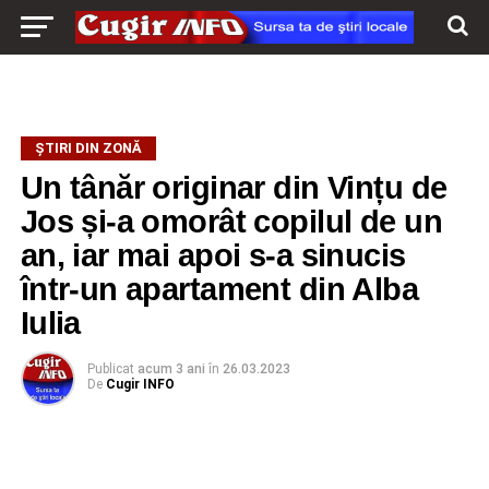
ŞTIRI DIN ZONĂ
Un tânăr originar din Vințu de
Jos și-a omorât copilul de un
an, iar mai apoi s-a sinucis
într-un apartament din Alba
Iulia
Publicat
acum 3 ani
în
26.03.2023
De
Cugir INFO