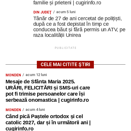
familie și prieteni | cugirinfo.ro
acum 5 luni
DIN JUDEŢ
Tânăr de 27 de ani cercetat de polițiști,
după ce a fost depistat în timp ce
conducea băut și fără permis un ATV, pe
raza localității Unirea
PUBLICITATE
CELE MAI CITITE ȘTIRI
acum 12 luni
MONDEN
Mesaje de Sfânta Maria 2025.
URĂRI, FELICITĂRI și SMS-uri care
pot fi trimise persoanelor care își
serbează onomastica | cugirinfo.ro
acum 4 luni
MONDEN
Când pică Paștele ortodox și cel
catolic 2027, dar și în următorii ani |
cugirinfo.ro