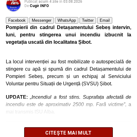
Publicat
acum 4 zile
în
03.08.2026
De
Cugir INFO
Facebook
Messenger
WhatsApp
Twitter
Email
Adaugă cugirinfo.ro ca sursă
Pompierii din cadrul Detașamentului Sebeș intervin,
preferată pe Google
luni, pentru stingerea unui incendiu izbucnit la
vegetația uscată din localitatea Șibot.
Ultimele știri din Cugir
La locul intervenției au fost mobilizate o autospecială de
Cum și-a construit un informatician din Cugir propria
stingere cu apă și spumă din cadrul Detașamentului de
mașină solară. Vehiculul a ajuns și la o expoziție din
Pompieri Sebeș, precum și un echipaj al Serviciului
Berlin
Voluntar pentru Situații de Urgență (SVSU) Șibot.
Trei profesori ai Colegiului Național „David Prodan”
UPDATE:
„Incendiul a fost stins. Suprafața afectată de
Cugir și-au perfecționat competențele prin
incendiu este de aproximativ 2500 mp. Fară victime”
, a
mobilități Erasmus+ în Croația
mai transmis ISU Alba.
Secretul succesului în afaceri, dezvăluit de
antreprenorul Alexandru Jittu care a lucrat pentru
CITEȘTE MAI MULT
Elon Musk: „Dacă nu faci asta ai mari șanse să