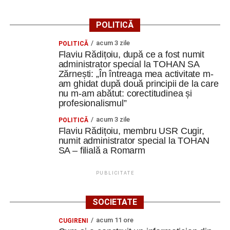
POLITICĂ
acum 3 zile
POLITICĂ
Flaviu Rădițoiu, după ce a fost numit
administrator special la TOHAN SA
Zărnești: „În întreaga mea activitate m-
am ghidat după două principii de la care
nu m-am abătut: corectitudinea și
profesionalismul”
acum 3 zile
POLITICĂ
Flaviu Rădițoiu, membru USR Cugir,
numit administrator special la TOHAN
SA – filială a Romarm
PUBLICITATE
SOCIETATE
acum 11 ore
CUGIRENI