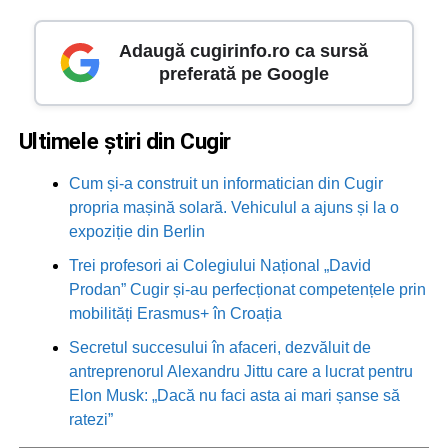
Adaugă cugirinfo.ro ca sursă
preferată pe Google
Ultimele știri din Cugir
Cum și-a construit un informatician din Cugir
propria mașină solară. Vehiculul a ajuns și la o
expoziție din Berlin
Trei profesori ai Colegiului Național „David
Prodan” Cugir și-au perfecționat competențele prin
mobilități Erasmus+ în Croația
Secretul succesului în afaceri, dezvăluit de
antreprenorul Alexandru Jittu care a lucrat pentru
Elon Musk: „Dacă nu faci asta ai mari șanse să
ratezi”