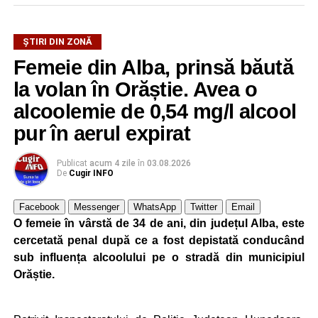
ŞTIRI DIN ZONĂ
Femeie din Alba, prinsă băută
la volan în Orăștie. Avea o
alcoolemie de 0,54 mg/l alcool
pur în aerul expirat
Publicat
acum 4 zile
în
03.08.2026
De
Cugir INFO
Facebook
Messenger
WhatsApp
Twitter
Email
O femeie în vârstă de 34 de ani, din județul Alba, este
cercetată penal după ce a fost depistată conducând
sub influența alcoolului pe o stradă din municipiul
Orăștie.