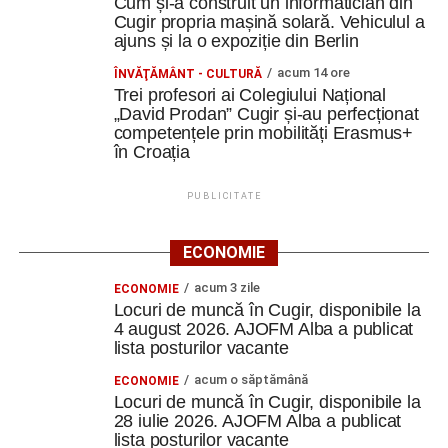
Cum și-a construit un informatician din
Cugir propria mașină solară. Vehiculul a
ajuns și la o expoziție din Berlin
acum 14 ore
ÎNVĂŢĂMÂNT - CULTURĂ
Trei profesori ai Colegiului Național
„David Prodan” Cugir și-au perfecționat
competențele prin mobilități Erasmus+
în Croația
PUBLICITATE
ECONOMIE
acum 3 zile
ECONOMIE
Locuri de muncă în Cugir, disponibile la
4 august 2026. AJOFM Alba a publicat
lista posturilor vacante
acum o săptămână
ECONOMIE
Locuri de muncă în Cugir, disponibile la
28 iulie 2026. AJOFM Alba a publicat
lista posturilor vacante