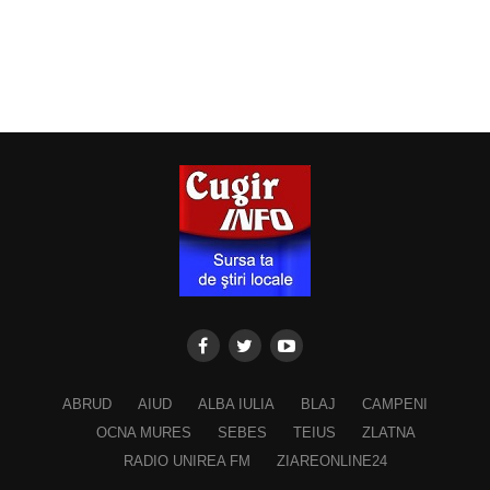
ABRUD
AIUD
ALBA IULIA
BLAJ
CAMPENI
OCNA MURES
SEBES
TEIUS
ZLATNA
RADIO UNIREA FM
ZIAREONLINE24