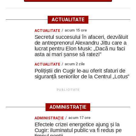
Adaugă cugirinfo.ro ca sursă
ratezi”
preferată pe Google
Facebook
Messenger
WhatsApp
Twitter
Email
ACTUALITATE
Ultimele știri din Cugir
acum 15 ore
ACTUALITATE
Secretul succesului în afaceri, dezvăluit
de antreprenorul Alexandru Jittu care a
Cum și-a construit un informatician din Cugir propria
lucrat pentru Elon Musk: „Dacă nu faci
mașină solară. Vehiculul a ajuns și la o expoziție din
asta ai mari șanse să ratezi”
Berlin
acum 2 zile
ACTUALITATE
Trei profesori ai Colegiului Național „David Prodan”
Polițiștii din Cugir le-au oferit sfaturi de
Cugir și-au perfecționat competențele prin
siguranță seniorilor de la Centrul „Lotus”
mobilități Erasmus+ în Croația
PUBLICITATE
Secretul succesului în afaceri, dezvăluit de
antreprenorul Alexandru Jittu care a lucrat pentru
ADMINISTRAȚIE
Elon Musk: „Dacă nu faci asta ai mari șanse să
ratezi”
acum 17 ore
ADMINISTRAŢIE
Efectele crizei energetice ajung și la
Facebook
Messenger
Cugir: iluminatul public va fi redus pe
WhatsApp
Twitter
Email