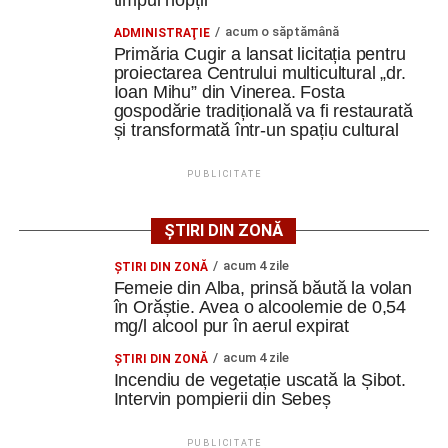
timpul nopții
acum o săptămână
ADMINISTRAŢIE
Primăria Cugir a lansat licitația pentru
proiectarea Centrului multicultural „dr.
Ioan Mihu” din Vinerea. Fosta
gospodărie tradițională va fi restaurată
și transformată într-un spațiu cultural
PUBLICITATE
ȘTIRI DIN ZONĂ
acum 4 zile
ŞTIRI DIN ZONĂ
Femeie din Alba, prinsă băută la volan
în Orăștie. Avea o alcoolemie de 0,54
mg/l alcool pur în aerul expirat
acum 4 zile
ŞTIRI DIN ZONĂ
Incendiu de vegetație uscată la Șibot.
Intervin pompierii din Sebeș
PUBLICITATE