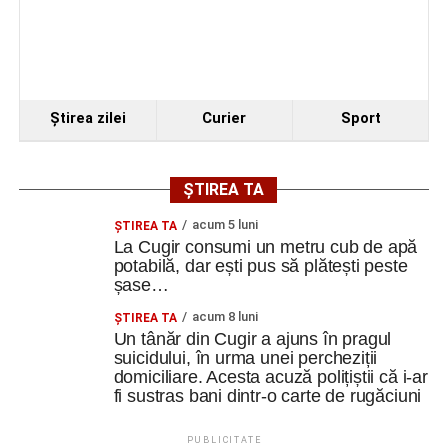
Ştirea zilei
Curier
Sport
ȘTIREA TA
acum 5 luni
ȘTIREA TA
La Cugir consumi un metru cub de apă
potabilă, dar ești pus să plătești peste
șase…
acum 8 luni
ȘTIREA TA
Un tânăr din Cugir a ajuns în pragul
suicidului, în urma unei percheziții
domiciliare. Acesta acuză polițiștii că i-ar
fi sustras bani dintr-o carte de rugăciuni
PUBLICITATE