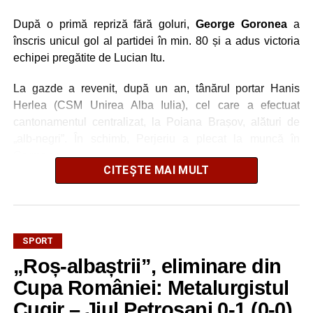
După o primă repriză fără goluri,
George Goronea
a
înscris unicul gol al partidei în min. 80 și a adus victoria
echipei pregătite de Lucian Itu.
La gazde a revenit, după un an, tânărul portar Hanis
Herlea (CSM Unirea Alba Iulia), cel care a efectuat
cantonamentul centralizat, la Poiana Brașov, alături de
„alb-negri”. În schimb, Perjeriu a plecat la muncă în
Germania.
CITEȘTE MAI MULT
FOTO: Sorin GIURCĂ
SPORT
„Roș-albaștrii”, eliminare din
Adaugă cugirinfo.ro ca sursă
Cupa României: Metalurgistul
preferată pe Google
Cugir – Jiul Petroșani 0-1 (0-0)