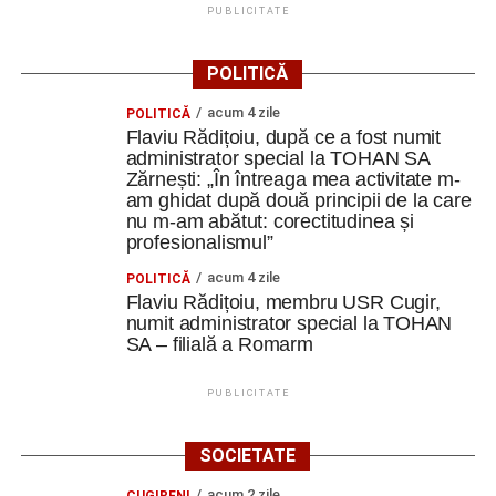
PUBLICITATE
POLITICĂ
acum 4 zile
POLITICĂ
Flaviu Rădițoiu, după ce a fost numit
administrator special la TOHAN SA
Zărnești: „În întreaga mea activitate m-
am ghidat după două principii de la care
nu m-am abătut: corectitudinea și
profesionalismul”
acum 4 zile
POLITICĂ
Flaviu Rădițoiu, membru USR Cugir,
numit administrator special la TOHAN
SA – filială a Romarm
PUBLICITATE
SOCIETATE
acum 2 zile