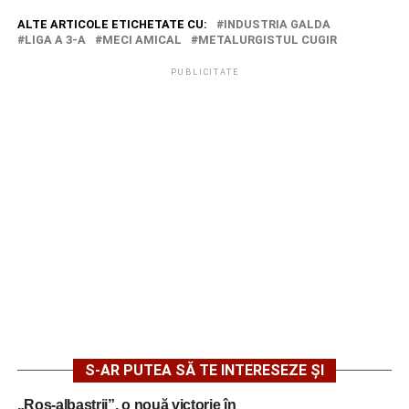
ALTE ARTICOLE ETICHETATE CU:
INDUSTRIA GALDA
LIGA A 3-A
MECI AMICAL
METALURGISTUL CUGIR
PUBLICITATE
S-AR PUTEA SĂ TE INTERESEZE ȘI
„Roș-albaștrii”, o nouă victorie în