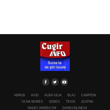
ABRUD
AIUD
ALBA IULIA
BLAJ
CAMPENI
OCNA MURES
SEBES
TEIUS
ZLATNA
RADIO UNIREA FM
ZIAREONLINE24