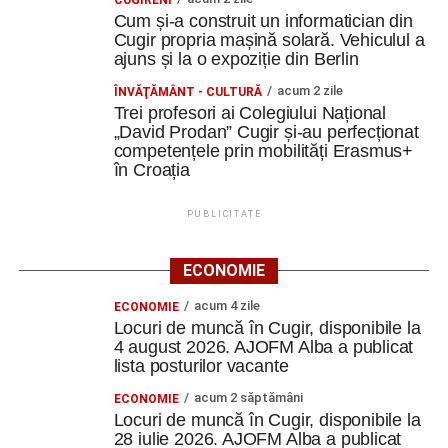
CUGIRENI
Cum și-a construit un informatician din
Cugir propria mașină solară. Vehiculul a
ajuns și la o expoziție din Berlin
acum 2 zile
ÎNVĂŢĂMÂNT - CULTURĂ
Trei profesori ai Colegiului Național
„David Prodan” Cugir și-au perfecționat
competențele prin mobilități Erasmus+
în Croația
PUBLICITATE
ECONOMIE
acum 4 zile
ECONOMIE
Locuri de muncă în Cugir, disponibile la
4 august 2026. AJOFM Alba a publicat
lista posturilor vacante
acum 2 săptămâni
ECONOMIE
Locuri de muncă în Cugir, disponibile la
28 iulie 2026. AJOFM Alba a publicat