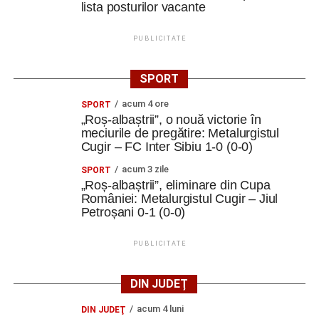
lista posturilor vacante
PUBLICITATE
SPORT
acum 4 ore
SPORT
„Roș-albaștrii”, o nouă victorie în
meciurile de pregătire: Metalurgistul
Cugir – FC Inter Sibiu 1-0 (0-0)
acum 3 zile
SPORT
„Roș-albaștrii”, eliminare din Cupa
României: Metalurgistul Cugir – Jiul
Petroșani 0-1 (0-0)
PUBLICITATE
DIN JUDEȚ
acum 4 luni
DIN JUDEŢ