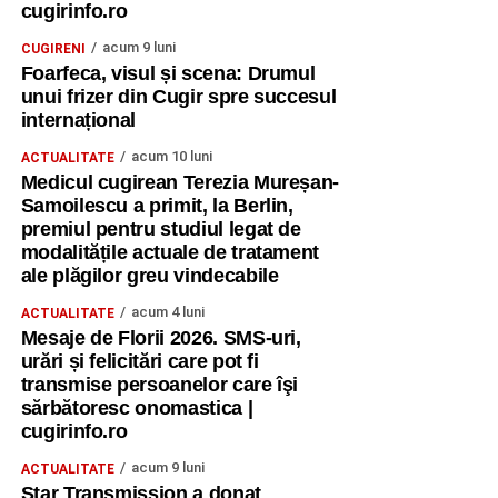
cugirinfo.ro
acum 9 luni
CUGIRENI
Foarfeca, visul și scena: Drumul
unui frizer din Cugir spre succesul
internațional
acum 10 luni
ACTUALITATE
Medicul cugirean Terezia Mureșan-
Samoilescu a primit, la Berlin,
premiul pentru studiul legat de
modalitățile actuale de tratament
ale plăgilor greu vindecabile
acum 4 luni
ACTUALITATE
Mesaje de Florii 2026. SMS-uri,
urări și felicitări care pot fi
transmise persoanelor care îşi
sărbătoresc onomastica |
cugirinfo.ro
acum 9 luni
ACTUALITATE
Star Transmission a donat