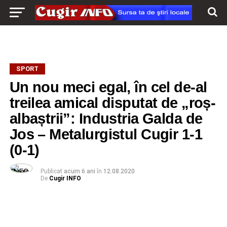
SPORT
Un nou meci egal, în cel de-al
treilea amical disputat de „roș-
albaștrii”: Industria Galda de
Jos – Metalurgistul Cugir 1-1
(0-1)
Publicat
acum 6 ani
în
12.08.2020
De
Cugir INFO