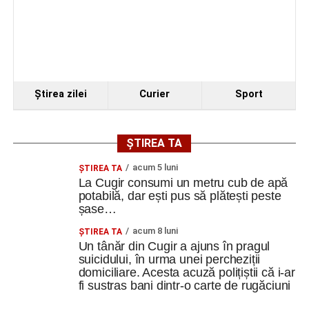
Ştirea zilei
Curier
Sport
ȘTIREA TA
acum 5 luni
ȘTIREA TA
La Cugir consumi un metru cub de apă
potabilă, dar ești pus să plătești peste
șase…
acum 8 luni
ȘTIREA TA
Un tânăr din Cugir a ajuns în pragul
suicidului, în urma unei percheziții
domiciliare. Acesta acuză polițiștii că i-ar
fi sustras bani dintr-o carte de rugăciuni