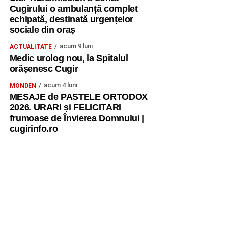
Cugirului o ambulanță complet
echipată, destinată urgențelor
sociale din oraș
acum 9 luni
ACTUALITATE
Medic urolog nou, la Spitalul
orășenesc Cugir
acum 4 luni
MONDEN
MESAJE de PASTELE ORTODOX
2026. URARI și FELICITARI
frumoase de Învierea Domnului |
cugirinfo.ro