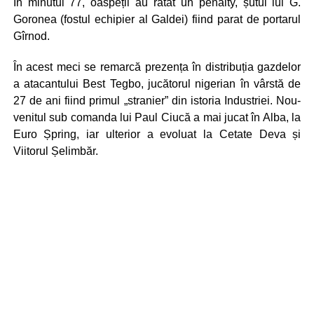
În minutul 77, oaspeții au ratat un penalty, șutul lui G.
Goronea (fostul echipier al Galdei) fiind parat de portarul
Gîrnod.
În acest meci se remarcă prezența în distribuția gazdelor
a atacantului Best Tegbo, jucătorul nigerian în vârstă de
27 de ani fiind primul „stranier” din istoria Industriei. Nou-
venitul sub comanda lui Paul Ciucă a mai jucat în Alba, la
Euro Șpring, iar ulterior a evoluat la Cetate Deva și
Viitorul Șelimbăr.