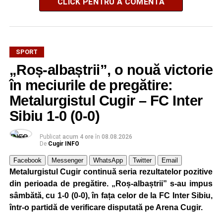
CLICK PENTRU A COMENTA
SPORT
„Roș-albaștrii”, o nouă victorie
în meciurile de pregătire:
Metalurgistul Cugir – FC Inter
Sibiu 1-0 (0-0)
Publicat
acum 4 ore
în
08.08.2026
De
Cugir INFO
Facebook
Messenger
WhatsApp
Twitter
Email
Metalurgistul Cugir continuă seria rezultatelor pozitive
din perioada de pregătire. „Roș-albaștrii” s-au impus
sâmbătă, cu 1-0 (0-0), în fața celor de la FC Inter Sibiu,
într-o partidă de verificare disputată pe Arena Cugir.