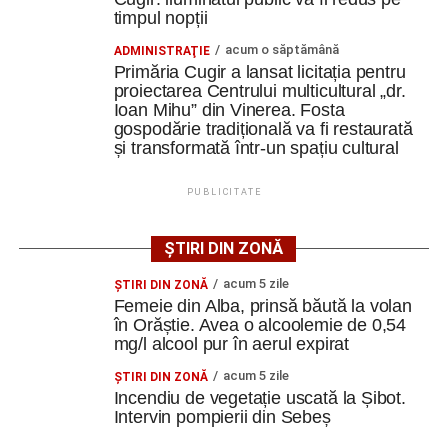
timpul nopții
Jiul Petroșani: Iliescu/cpt. – Gogescu, Dobre, A. Dinu,
Hondorocu – Giurică, Morariu – Vreja, Viașu, Buțurcă –
acum o săptămână
ADMINISTRAŢIE
Trip; rezerve Krupenschi, Fulga, Nițu, Mihăilă, Polgar, R.
Primăria Cugir a lansat licitația pentru
proiectarea Centrului multicultural „dr.
Călin, Covaci, Păcuraru, D. Popa. Antrenor Sorin Bălu
Ioan Mihu” din Vinerea. Fosta
gospodărie tradițională va fi restaurată
și transformată într-un spațiu cultural
FOTO: Sorin GIURCĂ
PUBLICITATE
ȘTIRI DIN ZONĂ
Adaugă cugirinfo.ro ca sursă
acum 5 zile
ŞTIRI DIN ZONĂ
preferată pe Google
Femeie din Alba, prinsă băută la volan
în Orăștie. Avea o alcoolemie de 0,54
mg/l alcool pur în aerul expirat
Ultimele știri din Cugir
acum 5 zile
ŞTIRI DIN ZONĂ
Incendiu de vegetație uscată la Șibot.
„Roș-albaștrii”, o nouă victorie în meciurile de
Intervin pompierii din Sebeș
pregătire: Metalurgistul Cugir – FC Inter Sibiu 1-0