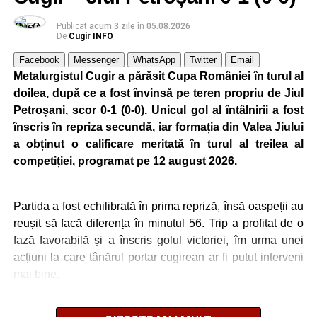
Publicat
acum 3 zile
în
05.08.2026
Ultimele știri din Cugir
De
Cugir INFO
Facebook
Messenger
WhatsApp
Twitter
Email
„Roș-albaștrii”, o nouă victorie în meciurile de
Metalurgistul Cugir a părăsit Cupa României în turul al
pregătire: Metalurgistul Cugir – FC Inter Sibiu 1-0
doilea, după ce a fost învinsă pe teren propriu de Jiul
(0-0)
Petroșani, scor 0-1 (0-0). Unicul gol al întâlnirii a fost
Cum și-a construit un informatician din Cugir propria
înscris în repriza secundă, iar formația din Valea Jiului
mașină solară. Vehiculul a ajuns și la o expoziție din
a obținut o calificare meritată în turul al treilea al
Berlin
competiției, programat pe 12 august 2026.
Trei profesori ai Colegiului Național „David Prodan”
Cugir și-au perfecționat competențele prin
Partida a fost echilibrată în prima repriză, însă oaspeții au
mobilități Erasmus+ în Croația
reușit să facă diferența în minutul 56. Trip a profitat de o
fază favorabilă și a înscris golul victoriei, îm urma unei
Facebook
Messenger
WhatsApp
Twitter
Email
acțiuni la care tânărul portar cugirean ar fi putut interveni
mai bine.
Pentru Metalurgistul Cugir, meciul a consemnat și debutul