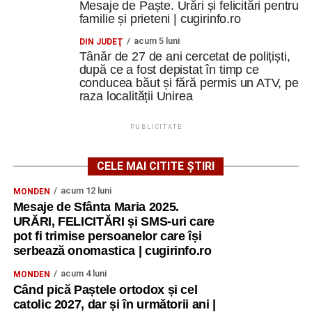
Mesaje de Paște. Urări și felicitări pentru
familie și prieteni | cugirinfo.ro
acum 5 luni
DIN JUDEŢ
Tânăr de 27 de ani cercetat de polițiști,
după ce a fost depistat în timp ce
conducea băut și fără permis un ATV, pe
raza localității Unirea
PUBLICITATE
CELE MAI CITITE ȘTIRI
acum 12 luni
MONDEN
Mesaje de Sfânta Maria 2025.
URĂRI, FELICITĂRI și SMS-uri care
pot fi trimise persoanelor care își
serbează onomastica | cugirinfo.ro
acum 4 luni
MONDEN
Când pică Paștele ortodox și cel
catolic 2027, dar și în următorii ani |