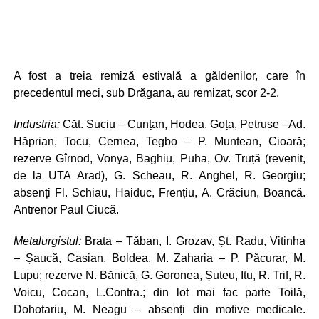
A fost a treia remiză estivală a găldenilor, care în
precedentul meci, sub Drăgana, au remizat, scor 2-2.
Industria:
Căt. Suciu – Cunțan, Hodea. Goța, Petruse –Ad.
Hăprian, Tocu, Cernea, Tegbo – P. Muntean, Cioară;
rezerve Gîrnod, Vonya, Baghiu, Puha, Ov. Truță (revenit,
de la UTA Arad), G. Scheau, R. Anghel, R. Georgiu;
absenți Fl. Schiau, Haiduc, Frențiu, A. Crăciun, Boancă.
Antrenor Paul Ciucă.
Metalurgistul:
Brata – Tăban, I. Grozav, Șt. Radu, Vitinha
– Șaucă, Casian, Boldea, M. Zaharia – P. Păcurar, M.
Lupu; rezerve N. Bănică, G. Goronea, Șuteu, Itu, R. Trif, R.
Voicu, Cocan, L.Contra.; din lot mai fac parte Toilă,
Dohotariu, M. Neagu – absenți din motive medicale.