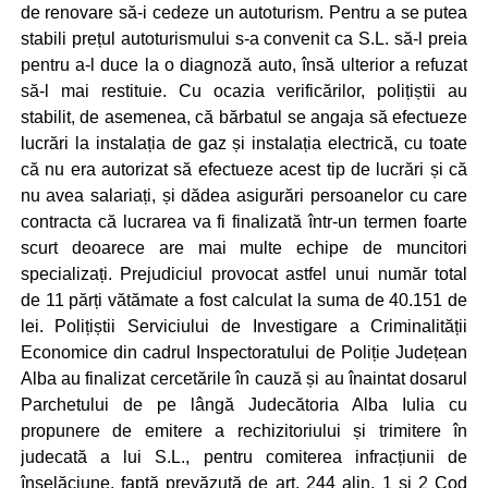
de renovare să-i cedeze un autoturism. Pentru a se putea
stabili prețul autoturismului s-a convenit ca S.L. să-l preia
pentru a-l duce la o diagnoză auto, însă ulterior a refuzat
să-l mai restituie. Cu ocazia verificărilor, polițiștii au
stabilit, de asemenea, că bărbatul se angaja să efectueze
lucrări la instalația de gaz și instalația electrică, cu toate
că nu era autorizat să efectueze acest tip de lucrări și că
nu avea salariați, și dădea asigurări persoanelor cu care
contracta că lucrarea va fi finalizată într-un termen foarte
scurt deoarece are mai multe echipe de muncitori
specializați. Prejudiciul provocat astfel unui număr total
de 11 părți vătămate a fost calculat la suma de 40.151 de
lei. Polițiștii Serviciului de Investigare a Criminalității
Economice din cadrul Inspectoratului de Poliție Județean
Alba au finalizat cercetările în cauză și au înaintat dosarul
Parchetului de pe lângă Judecătoria Alba Iulia cu
propunere de emitere a rechizitoriului și trimitere în
judecată a lui S.L., pentru comiterea infracțiunii de
înșelăciune, faptă prevăzută de art. 244 alin. 1 și 2 Cod