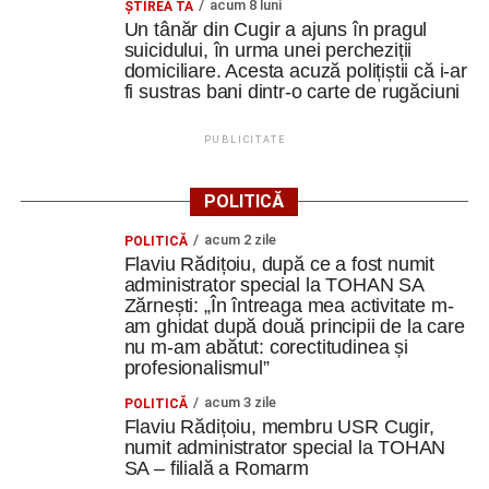
acum 8 luni
ȘTIREA TA
Un tânăr din Cugir a ajuns în pragul
suicidului, în urma unei percheziții
domiciliare. Acesta acuză polițiștii că i-ar
fi sustras bani dintr-o carte de rugăciuni
PUBLICITATE
POLITICĂ
acum 2 zile
POLITICĂ
Flaviu Rădițoiu, după ce a fost numit
administrator special la TOHAN SA
Zărnești: „În întreaga mea activitate m-
am ghidat după două principii de la care
nu m-am abătut: corectitudinea și
profesionalismul”
acum 3 zile
POLITICĂ
Flaviu Rădițoiu, membru USR Cugir,
numit administrator special la TOHAN
SA – filială a Romarm