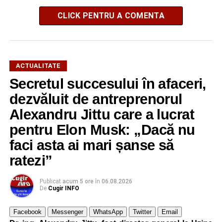
CLICK PENTRU A COMENTA
ACTUALITATE
Secretul succesului în afaceri,
dezvăluit de antreprenorul
Alexandru Jittu care a lucrat
pentru Elon Musk: „Dacă nu
faci asta ai mari șanse să
ratezi”
Publicat
acum 5 ore
în
06.08.2026
De
Cugir INFO
Facebook
Messenger
WhatsApp
Twitter
Email