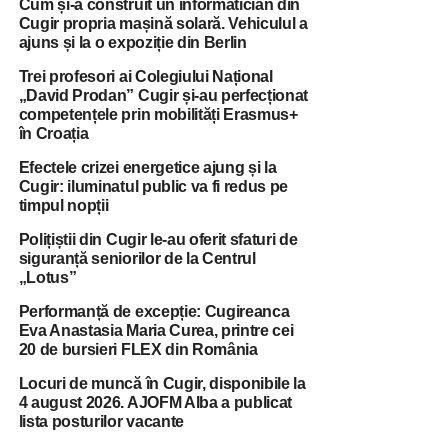
Cum și-a construit un informatician din
Cugir propria mașină solară. Vehiculul a
ajuns și la o expoziție din Berlin
Trei profesori ai Colegiului Național
„David Prodan” Cugir și-au perfecționat
competențele prin mobilități Erasmus+
în Croația
Efectele crizei energetice ajung și la
Cugir: iluminatul public va fi redus pe
timpul nopții
Polițiștii din Cugir le-au oferit sfaturi de
siguranță seniorilor de la Centrul
„Lotus”
Performanță de excepție: Cugireanca
Eva Anastasia Maria Curea, printre cei
20 de bursieri FLEX din România
Locuri de muncă în Cugir, disponibile la
4 august 2026. AJOFM Alba a publicat
lista posturilor vacante