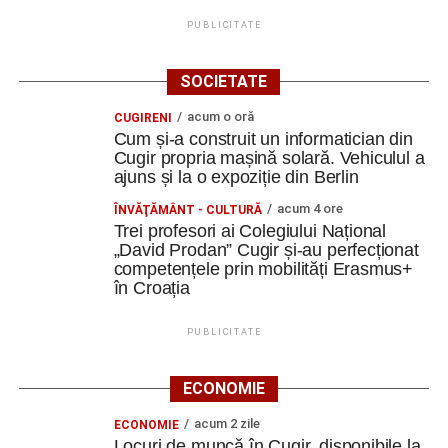
PUBLICITATE
SOCIETATE
acum o oră
CUGIRENI
Cum și-a construit un informatician din
Cugir propria mașină solară. Vehiculul a
ajuns și la o expoziție din Berlin
acum 4 ore
ÎNVĂŢĂMÂNT - CULTURĂ
Trei profesori ai Colegiului Național
„David Prodan” Cugir și-au perfecționat
competențele prin mobilități Erasmus+
în Croația
PUBLICITATE
ECONOMIE
acum 2 zile
ECONOMIE
Locuri de muncă în Cugir, disponibile la