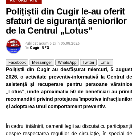
ACTUALITATE
președinții companiilor cu care am lucrat m-au apreciat
Polițiștii din Cugir le-au oferit
foarte mult pentru că eu nu am început niciodată un
sfaturi de siguranță seniorilor
proiect, o comandă, din ziua în care mi s-a dat, ci am
început planificarea livrării din ziua în care trebuia să
de la Centrul „Lotus”
încep producția. Lucrul acesta mi-a dat întotdeuna succes.
Dacă nu te implici 150% într-un proiect, ai mare șanse să
Publicat
acum o zi
în
05.08.2026
De
Cugir INFO
ratezi”
.
Facebook
Messenger
WhatsApp
Twitter
Email
Elon Musk mi-a strâns mâna de trei ori
Polițiștii din Cugir au desfășurat miercuri, 5 august
2026, o activitate preventiv-informativă la Centrul de
„Am avut șansă să lucrez pentru Elon Musk. Mi-a strâns
asistență și recuperare pentru persoane vârstnice
mâna de trei ori. Am fost director de proiect la prima lui
„Lotus”, unde aproximativ 50 de beneficiari au primit
fabrică de autoturisme din Fremont. Nu comentez prea
recomandări privind protejarea împotriva infracțiunilor
multe la adresa domniei sale fiindcă a intrat în politcă (
și adoptarea unui comportament preventiv.
echipa președintelui Donald Trump) și a făcut o mare
greșeală”
, a declarat dr. ing. Alexandru Jittu pentru DC
NEWS.
În cadrul întâlnirii, oamenii legii au discutat cu participanții
despre respectarea regulilor de circulație, în special de
O parte dintre realizările dr. ing. Alexandru Jittu