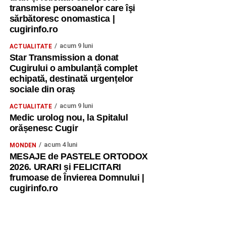
transmise persoanelor care îşi
sărbătoresc onomastica |
cugirinfo.ro
acum 9 luni
ACTUALITATE
Star Transmission a donat
Cugirului o ambulanță complet
echipată, destinată urgențelor
sociale din oraș
acum 9 luni
ACTUALITATE
Medic urolog nou, la Spitalul
orășenesc Cugir
acum 4 luni
MONDEN
MESAJE de PASTELE ORTODOX
2026. URARI și FELICITARI
frumoase de Învierea Domnului |
cugirinfo.ro