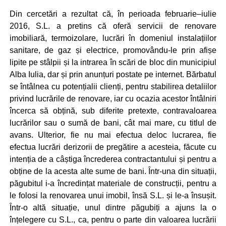
Din cercetări a rezultat că, în perioada februarie–iulie
2016, S.L. a pretins că oferă servicii de renovare
imobiliară, termoizolare, lucrări în domeniul instalațiilor
sanitare, de gaz și electrice, promovându-le prin afișe
lipite pe stâlpii și la intrarea în scări de bloc din municipiul
Alba Iulia, dar și prin anunțuri postate pe internet. Bărbatul
se întâlnea cu potențialii clienți, pentru stabilirea detaliilor
privind lucrările de renovare, iar cu ocazia acestor întâlniri
încerca să obțină, sub diferite pretexte, contravaloarea
lucrărilor sau o sumă de bani, cât mai mare, cu titlul de
avans. Ulterior, fie nu mai efectua deloc lucrarea, fie
efectua lucrări derizorii de pregătire a acesteia, făcute cu
intenția de a câștiga încrederea contractantului și pentru a
obține de la acesta alte sume de bani. Într-una din situații,
păgubitul i-a încredințat materiale de construcții, pentru a
le folosi la renovarea unui imobil, însă S.L. și le-a însușit.
Într-o altă situație, unul dintre păgubiți a ajuns la o
înțelegere cu S.L., ca, pentru o parte din valoarea lucrării