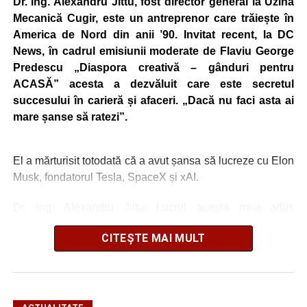
Dr. ing. Alexandru Jittu, fost director general la Uzina
Mecanică Cugir, este un antreprenor care trăiește în
America de Nord din anii ’90. Invitat recent, la DC
News, în cadrul emisiunii moderate de Flaviu George
Predescu „Diaspora creativă – gânduri pentru
ACASĂ” acesta a dezvăluit care este secretul
succesului în carieră și afaceri. „Dacă nu faci asta ai
mare șanse să ratezi”.
El a mărturisit totodată că a avut șansa să lucreze cu Elon
Musk, fondatorul Tesla, SpaceX și xAI.
Dr. ing. Alexandru Jittu: Lucrul acesta mi-a adus
întotdeuna succes
CITEȘTE MAI MULT
„Nu am lucrat niciodată pentru guverne. În România am
lucrat la Uzina Mecanică Cugir care era întreprindere de
stat, însă în SUA sau în Canada, nu, doar în firme private
și aici bugetele sunt ale firmelor. Foarte mulți dintre