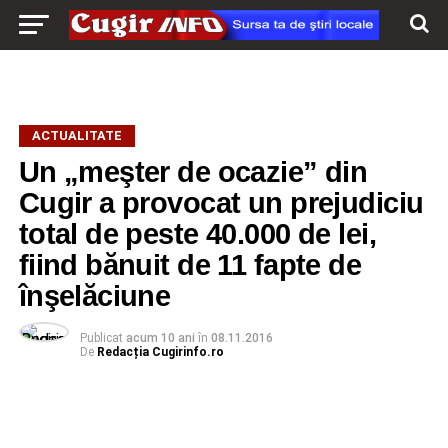
ACTUALITATE
Un „meşter de ocazie” din
Cugir a provocat un prejudiciu
total de peste 40.000 de lei,
fiind bănuit de 11 fapte de
înşelăciune
Publicat
acum 10 ani
în
08.11.2016
De
Redacția Cugirinfo.ro