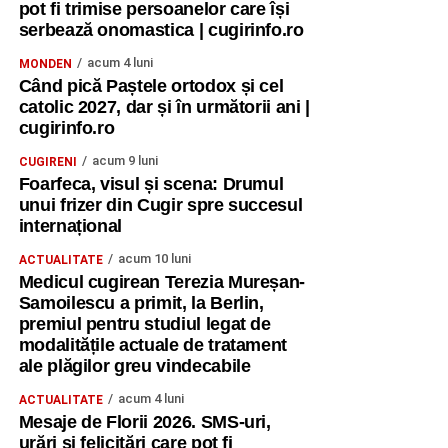
pot fi trimise persoanelor care își
serbează onomastica | cugirinfo.ro
acum 4 luni
MONDEN
Când pică Paștele ortodox și cel
catolic 2027, dar și în următorii ani |
cugirinfo.ro
acum 9 luni
CUGIRENI
Foarfeca, visul și scena: Drumul
unui frizer din Cugir spre succesul
internațional
acum 10 luni
ACTUALITATE
Medicul cugirean Terezia Mureșan-
Samoilescu a primit, la Berlin,
premiul pentru studiul legat de
modalitățile actuale de tratament
ale plăgilor greu vindecabile
acum 4 luni
ACTUALITATE
Mesaje de Florii 2026. SMS-uri,
urări și felicitări care pot fi