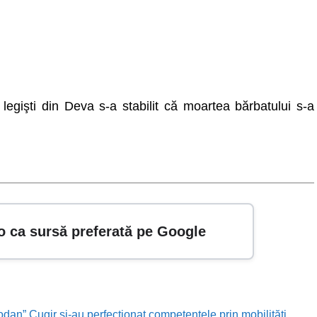
 legişti din Deva s-a stabilit că moartea bărbatului s-a
o ca sursă preferată pe Google
odan” Cugir și-au perfecționat competențele prin mobilități