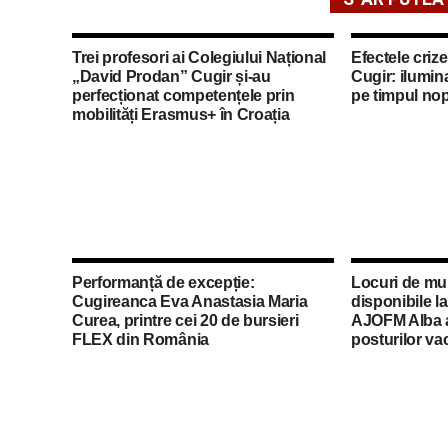
Trei profesori ai Colegiului Național
Efectele crize
„David Prodan” Cugir și-au
Cugir: ilumina
perfecționat competențele prin
pe timpul nop
mobilități Erasmus+ în Croația
Performanță de excepție:
Locuri de mu
Cugireanca Eva Anastasia Maria
disponibile l
Curea, printre cei 20 de bursieri
AJOFM Alba a 
FLEX din România
posturilor va