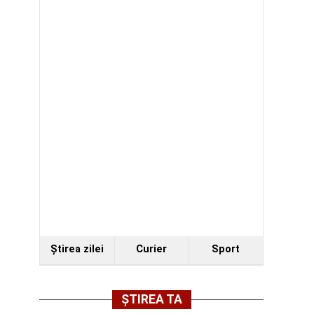
Ştirea zilei
Curier
Sport
ȘTIREA TA