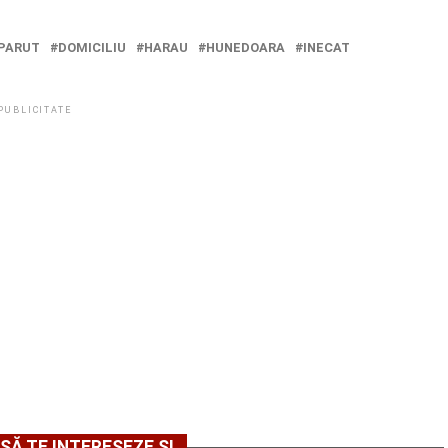
PARUT
DOMICILIU
HARAU
HUNEDOARA
INECAT
PUBLICITATE
SĂ TE INTERESEZE ȘI