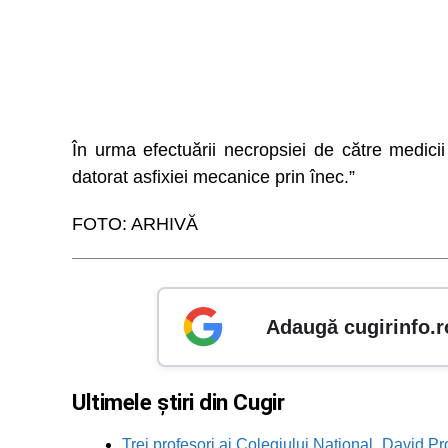
În urma efectuării necropsiei de către medicii
datorat asfixiei mecanice prin înec.”
FOTO: ARHIVĂ
Adaugă cugirinfo.r
Ultimele știri din Cugir
Trei profesori ai Colegiului Național „David Pr