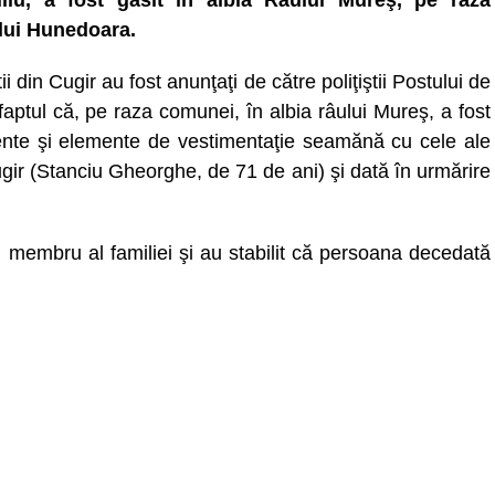
liu, a fost găsit în albia Râului Mureş, pe raza
lui Hunedoara.
ii din Cugir au fost anunţaţi de către poliţiştii Postului de
faptul că, pe raza comunei, în albia râului Mureş, a fost
ente şi elemente de vestimentaţie seamănă cu cele ale
ugir (Stanciu Gheorghe, de 71 de ani) şi dată în urmărire
n membru al familiei şi au stabilit că persoana decedată