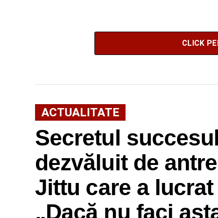
CLICK P
ACTUALITATE
Secretul succesulu
dezvăluit de antr
Jittu care a lucra
„Dacă nu faci ast