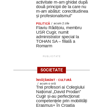
activitate m-am ghidat după
două principii de la care nu
m-am abătut: corectitudinea
și profesionalismul”
acum 2 zile
POLITICĂ
Flaviu Rădițoiu, membru
USR Cugir, numit
administrator special la
TOHAN SA – filială a
Romarm
PUBLICITATE
SOCIETATE
ÎNVĂŢĂMÂNT - CULTURĂ
acum o oră
Trei profesori ai Colegiului
Național „David Prodan”
Cugir și-au perfecționat
competențele prin mobilități
Erasmus+ în Croația