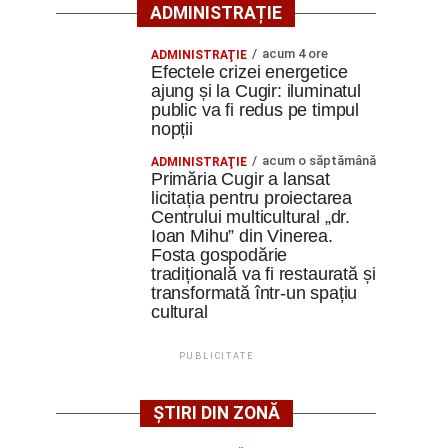
ADMINISTRAȚIE
acum 4 ore
ADMINISTRAŢIE
Efectele crizei energetice
ajung și la Cugir: iluminatul
public va fi redus pe timpul
nopții
acum o săptămână
ADMINISTRAŢIE
Primăria Cugir a lansat
licitația pentru proiectarea
Centrului multicultural „dr.
Ioan Mihu” din Vinerea.
Fosta gospodărie
tradițională va fi restaurată și
transformată într-un spațiu
cultural
PUBLICITATE
ȘTIRI DIN ZONĂ