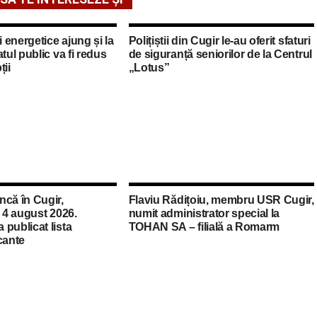
i energetice ajung și la
Polițiștii din Cugir le-au oferit sfaturi
tul public va fi redus
de siguranță seniorilor de la Centrul
ții
„Lotus”
ncă în Cugir,
Flaviu Rădițoiu, membru USR Cugir,
a 4 august 2026.
numit administrator special la
publicat lista
TOHAN SA – filială a Romarm
cante