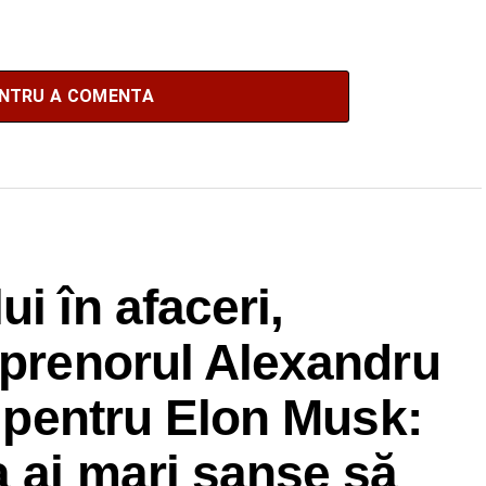
ENTRU A COMENTA
i în afaceri,
eprenorul Alexandru
t pentru Elon Musk:
a ai mari șanse să