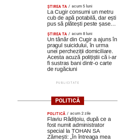
acum 5 luni
ȘTIREA TA
La Cugir consumi un metru
cub de apă potabilă, dar ești
pus să plătești peste șase…
acum 8 luni
ȘTIREA TA
Un tânăr din Cugir a ajuns în
pragul suicidului, în urma
unei percheziții domiciliare.
Acesta acuză polițiștii că i-ar
fi sustras bani dintr-o carte
de rugăciuni
PUBLICITATE
POLITICĂ
acum 2 zile
POLITICĂ
Flaviu Rădițoiu, după ce a
fost numit administrator
special la TOHAN SA
Zărnești: „În întreaga mea