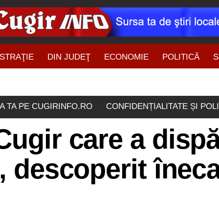
STRAŢIE
DIN JUDEŢ
ECONOMIE
POLITICĂ
S
ŞTIRI DIN ZONĂ
A TA PE CUGIRINFO.RO
CONFIDENȚIALITATE ȘI POL
Cugir care a dispă
, descoperit îneca