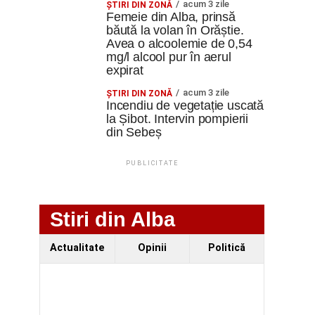
acum 3 zile
ŞTIRI DIN ZONĂ
Femeie din Alba, prinsă
băută la volan în Orăștie.
Avea o alcoolemie de 0,54
mg/l alcool pur în aerul
expirat
acum 3 zile
ŞTIRI DIN ZONĂ
Incendiu de vegetație uscată
la Șibot. Intervin pompierii
din Sebeș
PUBLICITATE
Stiri din Alba
Actualitate
Opinii
Politică