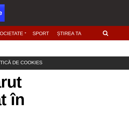
OCIETATE
SPORT
ȘTIREA TA
ITICĂ DE COOKIES
rut
t în