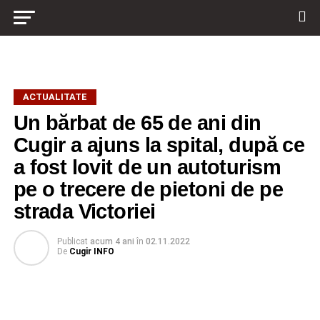
ACTUALITATE
Un bărbat de 65 de ani din
Cugir a ajuns la spital, după ce
a fost lovit de un autoturism
pe o trecere de pietoni de pe
strada Victoriei
Publicat
acum 4 ani
în
02.11.2022
De
Cugir INFO