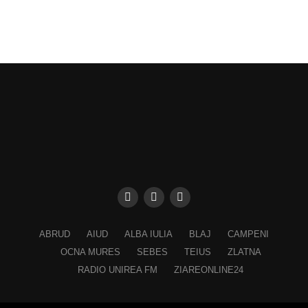
ABRUD
AIUD
ALBA IULIA
BLAJ
CAMPENI
OCNA MURES
SEBES
TEIUS
ZLATNA
RADIO UNIREA FM
ZIAREONLINE24