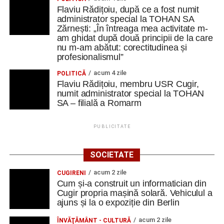
Flaviu Rădițoiu, după ce a fost numit
administrator special la TOHAN SA
Zărnești: „În întreaga mea activitate m-
am ghidat după două principii de la care
nu m-am abătut: corectitudinea și
profesionalismul”
acum 4 zile
POLITICĂ
Flaviu Rădițoiu, membru USR Cugir,
numit administrator special la TOHAN
SA – filială a Romarm
PUBLICITATE
SOCIETATE
acum 2 zile
CUGIRENI
Cum și-a construit un informatician din
Cugir propria mașină solară. Vehiculul a
ajuns și la o expoziție din Berlin
acum 2 zile
ÎNVĂŢĂMÂNT - CULTURĂ