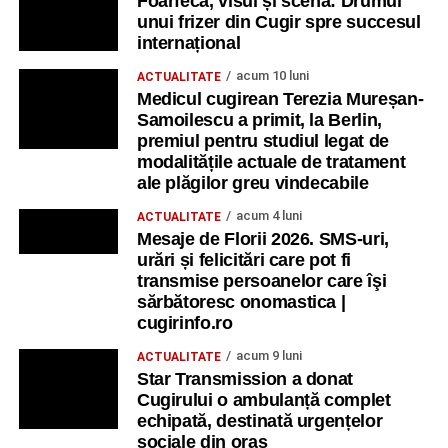
Foarfeca, visul și scena: Drumul
unui frizer din Cugir spre succesul
internațional
acum 10 luni
ACTUALITATE
Medicul cugirean Terezia Mureșan-
Samoilescu a primit, la Berlin,
premiul pentru studiul legat de
modalitățile actuale de tratament
ale plăgilor greu vindecabile
acum 4 luni
ACTUALITATE
Mesaje de Florii 2026. SMS-uri,
urări și felicitări care pot fi
transmise persoanelor care îşi
sărbătoresc onomastica |
cugirinfo.ro
acum 9 luni
ACTUALITATE
Star Transmission a donat
Cugirului o ambulanță complet
echipată, destinată urgențelor
sociale din oraș