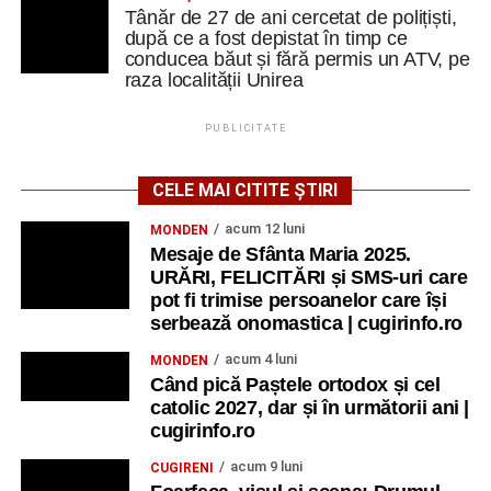
Tânăr de 27 de ani cercetat de polițiști,
după ce a fost depistat în timp ce
conducea băut și fără permis un ATV, pe
raza localității Unirea
PUBLICITATE
CELE MAI CITITE ȘTIRI
acum 12 luni
MONDEN
Mesaje de Sfânta Maria 2025.
URĂRI, FELICITĂRI și SMS-uri care
pot fi trimise persoanelor care își
serbează onomastica | cugirinfo.ro
acum 4 luni
MONDEN
Când pică Paștele ortodox și cel
catolic 2027, dar și în următorii ani |
cugirinfo.ro
acum 9 luni
CUGIRENI