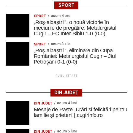
SPORT
acum 4 ore
SPORT
„Roș-albaștrii”, o nouă victorie în
meciurile de pregătire: Metalurgistul
Cugir – FC Inter Sibiu 1-0 (0-0)
acum 3 zile
SPORT
„Roș-albaștrii”, eliminare din Cupa
României: Metalurgistul Cugir – Jiul
Petroșani 0-1 (0-0)
PUBLICITATE
DIN JUDEȚ
acum 4 luni
DIN JUDEŢ
Mesaje de Paște. Urări și felicitări pentru
familie și prieteni | cugirinfo.ro
acum 5 luni
DIN JUDEŢ