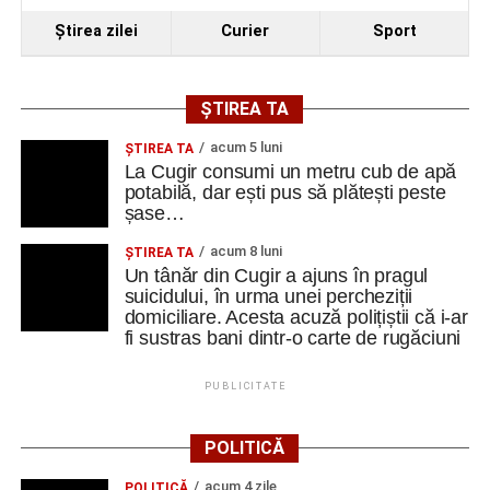
Ştirea zilei
Curier
Sport
ȘTIREA TA
acum 5 luni
ȘTIREA TA
La Cugir consumi un metru cub de apă
potabilă, dar ești pus să plătești peste
șase…
acum 8 luni
ȘTIREA TA
Un tânăr din Cugir a ajuns în pragul
suicidului, în urma unei percheziții
domiciliare. Acesta acuză polițiștii că i-ar
fi sustras bani dintr-o carte de rugăciuni
PUBLICITATE
POLITICĂ
acum 4 zile
POLITICĂ