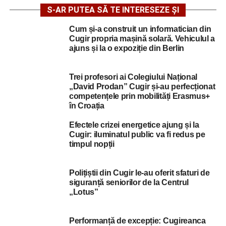
S-AR PUTEA SĂ TE INTERESEZE ȘI
Cum și-a construit un informatician din
Cugir propria mașină solară. Vehiculul a
ajuns și la o expoziție din Berlin
Trei profesori ai Colegiului Național
„David Prodan” Cugir și-au perfecționat
competențele prin mobilități Erasmus+
în Croația
Efectele crizei energetice ajung și la
Cugir: iluminatul public va fi redus pe
timpul nopții
Polițiștii din Cugir le-au oferit sfaturi de
siguranță seniorilor de la Centrul
„Lotus”
Performanță de excepție: Cugireanca