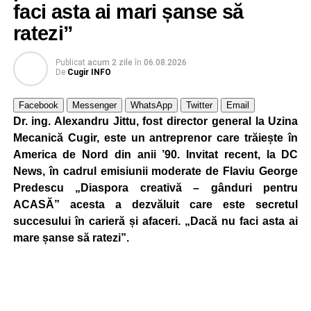
faci asta ai mari șanse să
ratezi”
Publicat
acum 2 zile
în
06.08.2026
De
Cugir INFO
Facebook
Messenger
WhatsApp
Twitter
Email
Dr. ing. Alexandru Jittu, fost director general la Uzina
Mecanică Cugir, este un antreprenor care trăiește în
America de Nord din anii ’90. Invitat recent, la DC
News, în cadrul emisiunii moderate de Flaviu George
Predescu „Diaspora creativă – gânduri pentru
ACASĂ” acesta a dezvăluit care este secretul
succesului în carieră și afaceri. „Dacă nu faci asta ai
mare șanse să ratezi”.