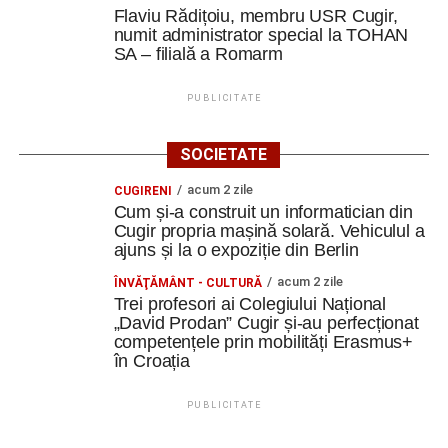
Flaviu Rădițoiu, membru USR Cugir,
numit administrator special la TOHAN
SA – filială a Romarm
PUBLICITATE
SOCIETATE
acum 2 zile
CUGIRENI
Cum și-a construit un informatician din
Cugir propria mașină solară. Vehiculul a
ajuns și la o expoziție din Berlin
acum 2 zile
ÎNVĂŢĂMÂNT - CULTURĂ
Trei profesori ai Colegiului Național
„David Prodan” Cugir și-au perfecționat
competențele prin mobilități Erasmus+
în Croația
PUBLICITATE