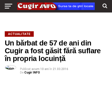
ACTUALITATE
Un bărbat de 57 de ani din
Cugir a fost găsit fără suflare
în propria locuință
Publicat
acum 10 ani
în
21.03.2016
De
Cugir INFO