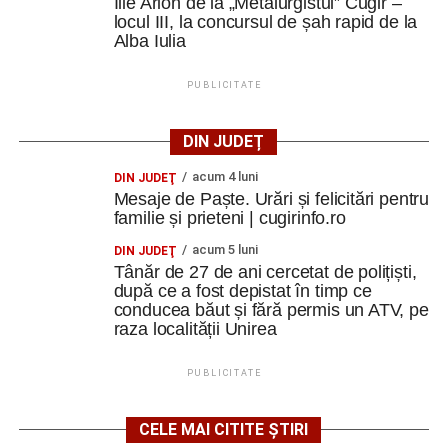
Ilie Arion de la „Metalurgistul” Cugir –
locul III, la concursul de șah rapid de la
Alba Iulia
PUBLICITATE
DIN JUDEȚ
acum 4 luni
DIN JUDEŢ
Mesaje de Paște. Urări și felicitări pentru
familie și prieteni | cugirinfo.ro
acum 5 luni
DIN JUDEŢ
Tânăr de 27 de ani cercetat de polițiști,
după ce a fost depistat în timp ce
conducea băut și fără permis un ATV, pe
raza localității Unirea
PUBLICITATE
CELE MAI CITITE ȘTIRI