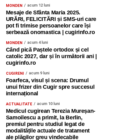
acum 12 luni
MONDEN
Mesaje de Sfânta Maria 2025.
URĂRI, FELICITĂRI și SMS-uri care
pot fi trimise persoanelor care își
serbează onomastica | cugirinfo.ro
acum 4 luni
MONDEN
Când pică Paștele ortodox și cel
catolic 2027, dar și în următorii ani |
cugirinfo.ro
acum 9 luni
CUGIRENI
Foarfeca, visul și scena: Drumul
unui frizer din Cugir spre succesul
internațional
acum 10 luni
ACTUALITATE
Medicul cugirean Terezia Mureșan-
Samoilescu a primit, la Berlin,
premiul pentru studiul legat de
modalitățile actuale de tratament
ale plăgilor greu vindecabile