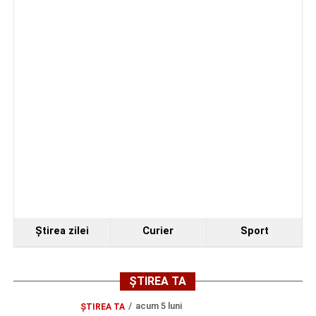
ratezi”
Facebook
Messenger
WhatsApp
Twitter
Email
Ştirea zilei
Curier
Sport
ȘTIREA TA
acum 5 luni
ȘTIREA TA