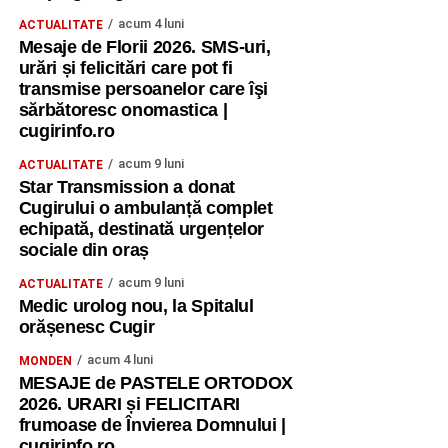
acum 4 luni
ACTUALITATE
Mesaje de Florii 2026. SMS-uri,
urări și felicitări care pot fi
transmise persoanelor care îşi
sărbătoresc onomastica |
cugirinfo.ro
acum 9 luni
ACTUALITATE
Star Transmission a donat
Cugirului o ambulanță complet
echipată, destinată urgențelor
sociale din oraș
acum 9 luni
ACTUALITATE
Medic urolog nou, la Spitalul
orășenesc Cugir
acum 4 luni
MONDEN
MESAJE de PASTELE ORTODOX
2026. URARI și FELICITARI
frumoase de Învierea Domnului |
cugirinfo.ro