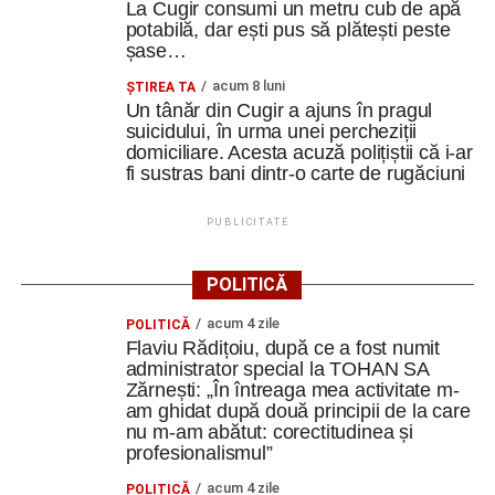
La Cugir consumi un metru cub de apă
potabilă, dar ești pus să plătești peste
șase…
acum 8 luni
ȘTIREA TA
Un tânăr din Cugir a ajuns în pragul
suicidului, în urma unei percheziții
domiciliare. Acesta acuză polițiștii că i-ar
fi sustras bani dintr-o carte de rugăciuni
PUBLICITATE
POLITICĂ
acum 4 zile
POLITICĂ
Flaviu Rădițoiu, după ce a fost numit
administrator special la TOHAN SA
Zărnești: „În întreaga mea activitate m-
am ghidat după două principii de la care
nu m-am abătut: corectitudinea și
profesionalismul”
acum 4 zile
POLITICĂ