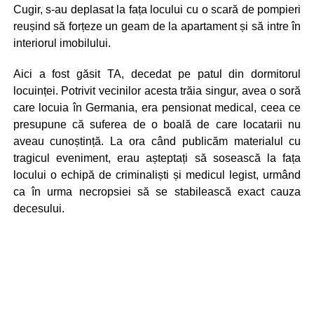
Cugir, s-au deplasat la fața locului cu o scară de pompieri
reușind să forțeze un geam de la apartament și să intre în
interiorul imobilului.
Aici a fost găsit TA, decedat pe patul din dormitorul
locuinței. Potrivit vecinilor acesta trăia singur, avea o soră
care locuia în Germania, era pensionat medical, ceea ce
presupune că suferea de o boală de care locatarii nu
aveau cunoștință. La ora când publicăm materialul cu
tragicul eveniment, erau așteptați să sosească la fața
locului o echipă de criminaliști și medicul legist, urmând
ca în urma necropsiei să se stabilească exact cauza
decesului.