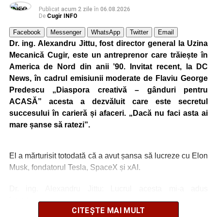
Publicat
acum 2 zile
în
06.08.2026
De
Cugir INFO
Facebook
Messenger
WhatsApp
Twitter
Email
Dr. ing. Alexandru Jittu, fost director general la Uzina
Mecanică Cugir, este un antreprenor care trăiește în
America de Nord din anii ’90. Invitat recent, la DC
News, în cadrul emisiunii moderate de Flaviu George
Predescu „Diaspora creativă – gânduri pentru
ACASĂ” acesta a dezvăluit care este secretul
succesului în carieră și afaceri. „Dacă nu faci asta ai
mare șanse să ratezi”.
El a mărturisit totodată că a avut șansa să lucreze cu Elon
Musk, fondatorul Tesla, SpaceX și xAI.
Dr. ing. Alexandru Jittu: Lucrul acesta mi-a adus
întotdeuna succes
CITEȘTE MAI MULT