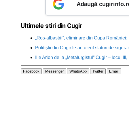
Adaugă cugirinfo.r
Ultimele știri din Cugir
„Roș-albaștrii”, eliminare din Cupa României: M
Polițiștii din Cugir le-au oferit sfaturi de sigur
Ilie Arion de la „Metalurgistul” Cugir – locul III
Facebook
Messenger
WhatsApp
Twitter
Email