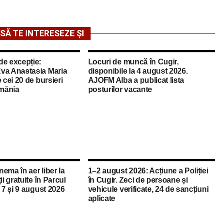
SĂ TE INTERESEZE ȘI
de excepție:
Locuri de muncă în Cugir,
va Anastasia Maria
disponibile la 4 august 2026.
 cei 20 de bursieri
AJOFM Alba a publicat lista
mânia
posturilor vacante
inema în aer liber la
1–2 august 2026: Acțiune a Poliției
ii gratuite în Parcul
în Cugir. Zeci de persoane și
e 7 și 9 august 2026
vehicule verificate, 24 de sancțiuni
aplicate