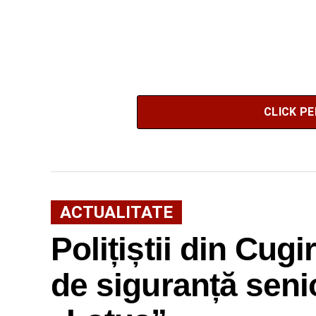
CLICK P
ACTUALITATE
Polițiștii din Cugir
de siguranță senio