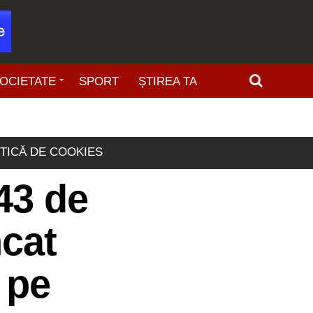
OCIETATE
SPORT
ȘTIREA TA
ITICĂ DE COOKIES
43 de
ncat
 pe