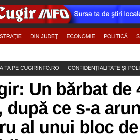
STRAŢIE
DIN JUDEŢ
ECONOMIE
POLITICĂ
S
ŞTIRI DIN ZONĂ
A TA PE CUGIRINFO.RO
CONFIDENȚIALITATE ȘI POL
gir: Un bărbat de 
s, după ce s-a aru
tru al unui bloc de