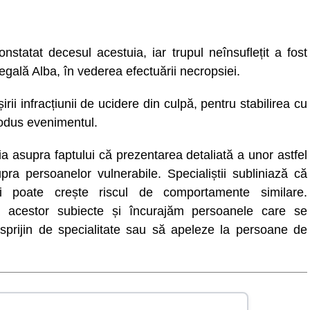
nstatat decesul acestuia, iar trupul neînsuflețit a fost
egală Alba, în vederea efectuării necropsiei.
ii infracțiunii de ucidere din culpă, pentru stabilirea cu
produs evenimentul.
a asupra faptului că prezentarea detaliată a unor astfel
ra persoanelor vulnerabile. Specialiștii subliniază că
ii poate crește riscul de comportamente similare.
 acestor subiecte și încurajăm persoanele care se
e sprijin de specialitate sau să apeleze la persoane de