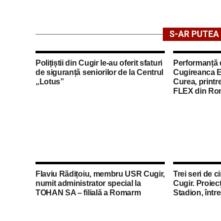
S-AR PUTEA 
Polițiștii din Cugir le-au oferit sfaturi
Performanță 
de siguranță seniorilor de la Centrul
Cugireanca E
„Lotus”
Curea, printre
FLEX din Ro
Flaviu Rădițoiu, membru USR Cugir,
Trei seri de c
numit administrator special la
Cugir. Proiecț
TOHAN SA – filială a Romarm
Stadion, într