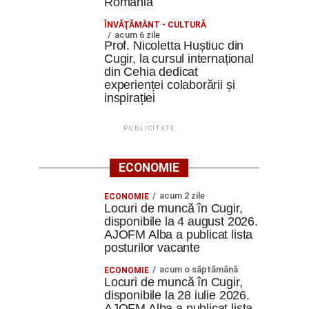
România
ÎNVĂŢĂMÂNT - CULTURĂ
acum 6 zile
Prof. Nicoletta Huștiuc din
Cugir, la cursul internațional
din Cehia dedicat
experienței colaborării și
inspirației
PUBLICITATE
ECONOMIE
acum 2 zile
ECONOMIE
Locuri de muncă în Cugir,
disponibile la 4 august 2026.
AJOFM Alba a publicat lista
posturilor vacante
acum o săptămână
ECONOMIE
Locuri de muncă în Cugir,
disponibile la 28 iulie 2026.
AJOFM Alba a publicat lista