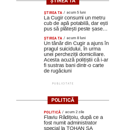
ȘTIREA TA
acum 5 luni
ȘTIREA TA
La Cugir consumi un metru
cub de apă potabilă, dar ești
pus să plătești peste șase…
acum 8 luni
ȘTIREA TA
Un tânăr din Cugir a ajuns în
pragul suicidului, în urma
unei percheziții domiciliare.
Acesta acuză polițiștii că i-ar
fi sustras bani dintr-o carte
de rugăciuni
PUBLICITATE
POLITICĂ
acum 2 zile
POLITICĂ
Flaviu Rădițoiu, după ce a
fost numit administrator
special la TOHAN SA