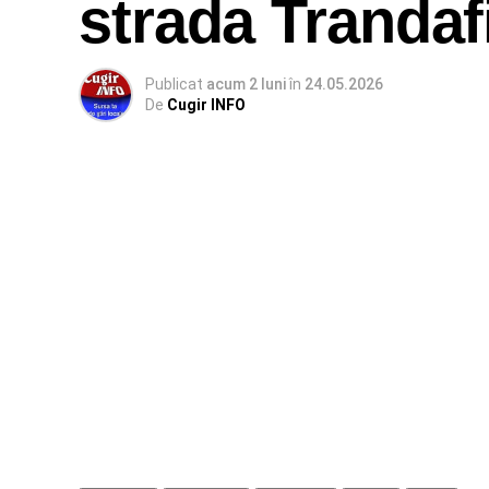
strada Trandafi
Publicat
acum 2 luni
în
24.05.2026
De
Cugir INFO