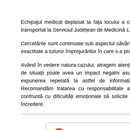
Echipajul medical deplasat la fața locului a co
transportat la Serviciul Județean de Medicină L
Cercetările sunt continuate sub aspectul săvârșir
exactitate a tuturor împrejurărilor în care s-a 
Având în vedere natura cazului, atragem atenți
de situații poate avea un impact negativ asup
expunerea repetată la astfel de informaț
Recomandăm tratarea cu responsabilitate a
confruntă cu dificultăți emoționale să solicit
încredere.