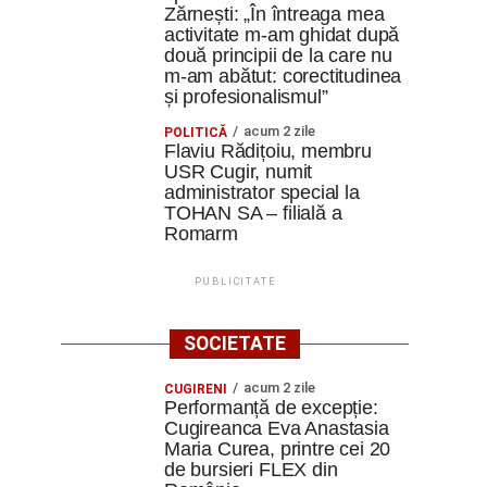
Zărnești: „În întreaga mea
activitate m-am ghidat după
două principii de la care nu
m-am abătut: corectitudinea
și profesionalismul”
acum 2 zile
POLITICĂ
Flaviu Rădițoiu, membru
USR Cugir, numit
administrator special la
TOHAN SA – filială a
Romarm
PUBLICITATE
SOCIETATE
acum 2 zile
CUGIRENI
Performanță de excepție:
Cugireanca Eva Anastasia
Maria Curea, printre cei 20
de bursieri FLEX din