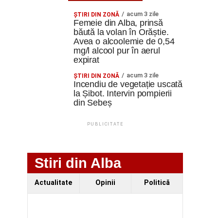
acum 3 zile
ŞTIRI DIN ZONĂ
Femeie din Alba, prinsă
băută la volan în Orăștie.
Avea o alcoolemie de 0,54
mg/l alcool pur în aerul
expirat
acum 3 zile
ŞTIRI DIN ZONĂ
Incendiu de vegetație uscată
la Șibot. Intervin pompierii
din Sebeș
PUBLICITATE
Stiri din Alba
Actualitate
Opinii
Politică