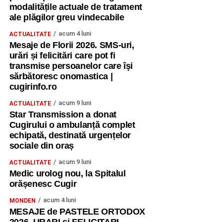
modalitățile actuale de tratament
ale plăgilor greu vindecabile
acum 4 luni
ACTUALITATE
Mesaje de Florii 2026. SMS-uri,
urări și felicitări care pot fi
transmise persoanelor care îşi
sărbătoresc onomastica |
cugirinfo.ro
acum 9 luni
ACTUALITATE
Star Transmission a donat
Cugirului o ambulanță complet
echipată, destinată urgențelor
sociale din oraș
acum 9 luni
ACTUALITATE
Medic urolog nou, la Spitalul
orășenesc Cugir
acum 4 luni
MONDEN
MESAJE de PASTELE ORTODOX