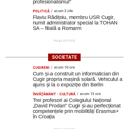
profesionalismul”
acum 3 zile
POLITICĂ
Flaviu Rădițoiu, membru USR Cugir,
numit administrator special la TOHAN
SA – filială a Romarm
PUBLICITATE
SOCIETATE
acum 10 ore
CUGIRENI
Cum și-a construit un informatician din
Cugir propria mașină solară. Vehiculul a
ajuns și la o expoziție din Berlin
acum 13 ore
ÎNVĂŢĂMÂNT - CULTURĂ
Trei profesori ai Colegiului Național
„David Prodan” Cugir și-au perfecționat
competențele prin mobilități Erasmus+
în Croația