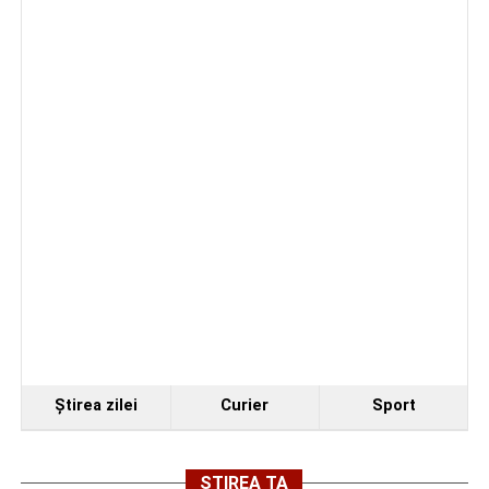
ratezi”
Facebook
Messenger
WhatsApp
Twitter
Email
Ştirea zilei
Curier
Sport
ȘTIREA TA