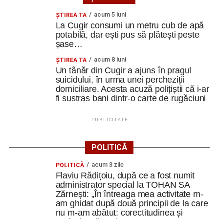
acum 5 luni
ȘTIREA TA
La Cugir consumi un metru cub de apă
potabilă, dar ești pus să plătești peste
șase…
acum 8 luni
ȘTIREA TA
Un tânăr din Cugir a ajuns în pragul
suicidului, în urma unei percheziții
domiciliare. Acesta acuză polițiștii că i-ar
fi sustras bani dintr-o carte de rugăciuni
PUBLICITATE
POLITICĂ
acum 3 zile
POLITICĂ
Flaviu Rădițoiu, după ce a fost numit
administrator special la TOHAN SA
Zărnești: „În întreaga mea activitate m-
am ghidat după două principii de la care
nu m-am abătut: corectitudinea și