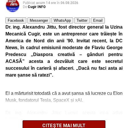
Publicat
acum 14 ore
în
06.08.2026
De
Cugir INFO
Facebook
Messenger
WhatsApp
Twitter
Email
Dr. ing. Alexandru Jittu, fost director general la Uzina
Mecanică Cugir, este un antreprenor care trăiește în
America de Nord din anii ’90. Invitat recent, la DC
News, în cadrul emisiunii moderate de Flaviu George
Predescu „Diaspora creativă – gânduri pentru
ACASĂ” acesta a dezvăluit care este secretul
succesului în carieră și afaceri. „Dacă nu faci asta ai
mare șanse să ratezi”.
El a mărturisit totodată că a avut șansa să lucreze cu Elon
Musk, fondatorul Tesla, SpaceX și xAI.
Dr. ing. Alexandru Jittu: Lucrul acesta mi-a adus
întotdeuna succes
CITEȘTE MAI MULT