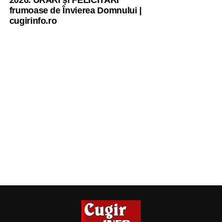
2026. URARI și FELICITARI
frumoase de Învierea Domnului |
cugirinfo.ro