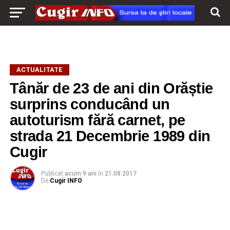
ACTUALITATE
Tânăr de 23 de ani din Orăștie
surprins conducând un
autoturism fără carnet, pe
strada 21 Decembrie 1989 din
Cugir
Publicat
acum 9 ani
în
21.08.2017
De
Cugir INFO