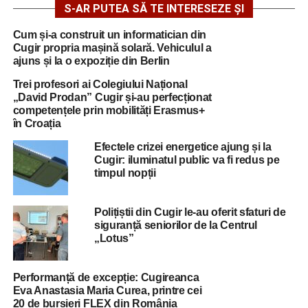
S-AR PUTEA SĂ TE INTERESEZE ȘI
Cum și-a construit un informatician din
Cugir propria mașină solară. Vehiculul a
ajuns și la o expoziție din Berlin
Trei profesori ai Colegiului Național
„David Prodan” Cugir și-au perfecționat
competențele prin mobilități Erasmus+
în Croația
Efectele crizei energetice ajung și la
Cugir: iluminatul public va fi redus pe
timpul nopții
Polițiștii din Cugir le-au oferit sfaturi de
siguranță seniorilor de la Centrul
„Lotus”
Performanță de excepție: Cugireanca
Eva Anastasia Maria Curea, printre cei
20 de bursieri FLEX din România