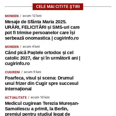
CELE MAI CITITE ȘTIRI
acum 12 luni
MONDEN
Mesaje de Sfânta Maria 2025.
URĂRI, FELICITĂRI și SMS-uri care
pot fi trimise persoanelor care își
serbează onomastica | cugirinfo.ro
acum 4 luni
MONDEN
Când pică Paștele ortodox și cel
catolic 2027, dar și în următorii ani |
cugirinfo.ro
acum 9 luni
CUGIRENI
Foarfeca, visul și scena: Drumul
unui frizer din Cugir spre succesul
internațional
acum 10 luni
ACTUALITATE
Medicul cugirean Terezia Mureșan-
Samoilescu a primit, la Berlin,
premiul pentru studiul legat de