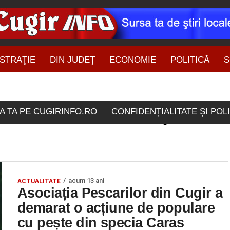
STRAŢIE
DIN JUDEŢ
ECONOMIE
POLITICĂ
S
ŞTIRI DIN ZONĂ
olele etichetate "specia 
A TA PE CUGIRINFO.RO
CONFIDENȚIALITATE ȘI POL
acum 13 ani
ACTUALITATE
Asociația Pescarilor din Cugir a
demarat o acțiune de populare
cu pește din specia Caras