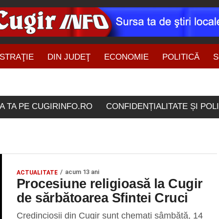
STRAŢIE
DIN JUDEŢ
ECONOMIE
POLITICĂ
S
ŞTIRI DIN ZONĂ
olele etichetate "Sfintei 
A TA PE CUGIRINFO.RO
CONFIDENȚIALITATE ȘI POL
acum 13 ani
ACTUALITATE
Procesiune religioasă la Cugir
de sărbătoarea Sfintei Cruci
Credincioșii din Cugir sunt chemați sâmbătă, 14