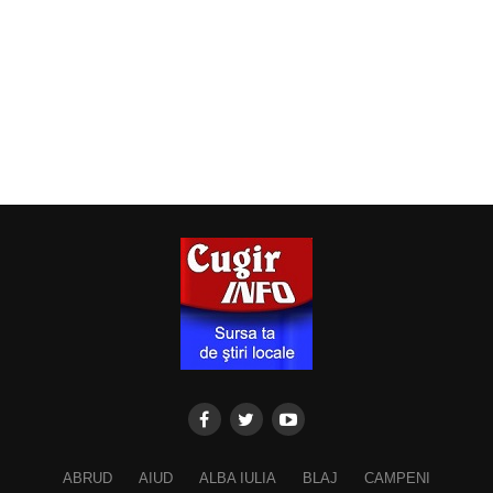
ABRUD
AIUD
ALBA IULIA
BLAJ
CAMPENI