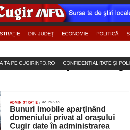
STRAŢIE
DIN JUDEŢ
ECONOMIE
POLITICĂ
S
ŞTIRI DIN ZONĂ
tate "serviciu public de g
A TA PE CUGIRINFO.RO
CONFIDENȚIALITATE ȘI POL
acum 5 ani
ADMINISTRAŢIE
Bunuri imobile aparținând
domeniului privat al orașului
Cugir date în administrarea