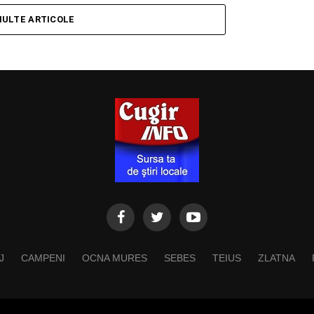
MULTE ARTICOLE
J
CAMPENI
OCNA MURES
SEBES
TEIUS
ZLATNA