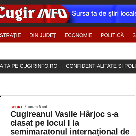
STRAŢIE
DIN JUDEŢ
ECONOMIE
POLITICĂ
S
ŞTIRI DIN ZONĂ
ele etichetate "semimara
A TA PE CUGIRINFO.RO
CONFIDENȚIALITATE ȘI POL
acum 8 ani
SPORT
Cugireanul Vasile Hârjoc s-a
clasat pe locul I la
semimaratonul internațional de