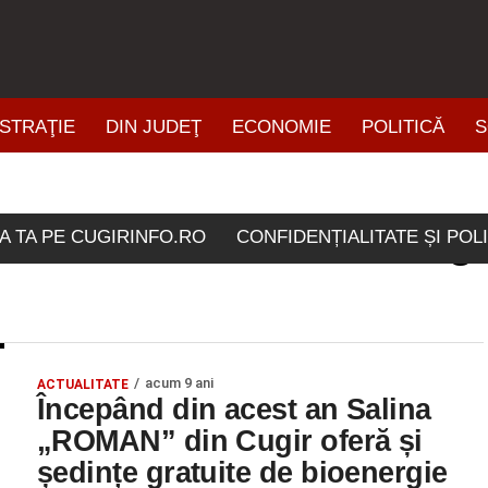
STRAŢIE
DIN JUDEŢ
ECONOMIE
POLITICĂ
S
ŞTIRI DIN ZONĂ
lele etichetate "sedinte gr
A TA PE CUGIRINFO.RO
CONFIDENȚIALITATE ȘI POL
acum 9 ani
ACTUALITATE
Începând din acest an Salina
„ROMAN” din Cugir oferă și
ședințe gratuite de bioenergie