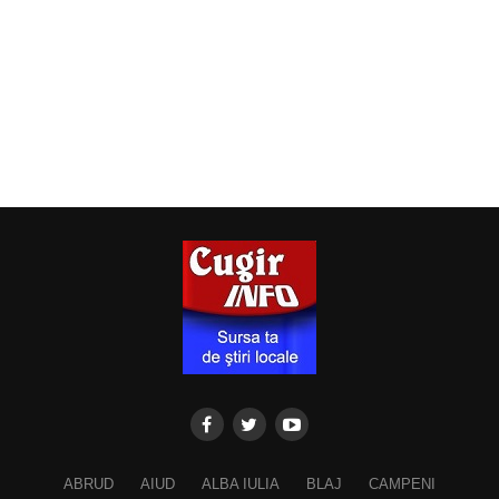
ABRUD
AIUD
ALBA IULIA
BLAJ
CAMPENI