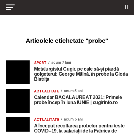
Articolele etichetate "probe"
acum 7 luni
SPORT
Metalurgistul Cugir, pe cale să-și piardă
golgeterul: George Mâlnă, în probe la Gloria
Bistrița
acum 5 ani
ACTUALITATE
Calendar BACALAUREAT 2021: Primele
probe încep în luna IUNIE | cugirinfo.ro
acum 6 ani
ACTUALITATE
A început recoltarea probelor pentru teste
COVID–19, la salariații de la Fabrica de