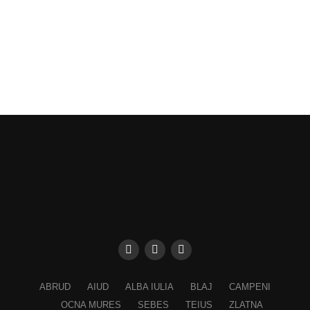
ABRUD
AIUD
ALBA IULIA
BLAJ
CAMPENI
OCNA MURES
SEBES
TEIUS
ZLATNA