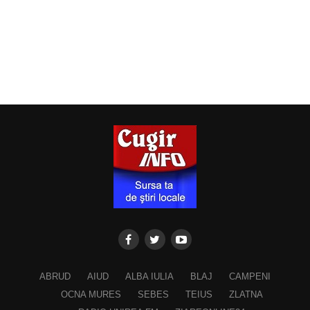
ABRUD
AIUD
ALBA IULIA
BLAJ
CAMPENI
OCNA MURES
SEBES
TEIUS
ZLATNA