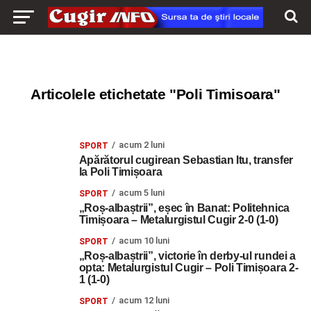
Articolele etichetate "Poli Timisoara"
acum 2 luni
SPORT
Apărătorul cugirean Sebastian Itu, transfer
la Poli Timișoara
acum 5 luni
SPORT
„Roș-albaștrii”, eșec în Banat: Politehnica
Timișoara – Metalurgistul Cugir 2-0 (1-0)
acum 10 luni
SPORT
„Roș-albaștrii”, victorie în derby-ul rundei a
opta: Metalurgistul Cugir – Poli Timișoara 2-
1 (1-0)
acum 12 luni
SPORT