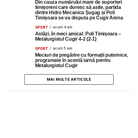
Din cauza numărului mare de suporteri
timișoreni care doresc să asite, partida
dintre Hidro Mecanica Șugag și Poli
Timișoara se va disputa pe Cugir Arena
acum 4 ani
SPORT
Astăzi, în meci amical: Poli Timișoara –
Metalurgistul Cugir 4-2 (2-1)
acum 5 ani
SPORT
Meciuri de pregărire cu formații puternice,
programate în acestă iarnă pentru
Metalurgistul Cugir
MAI MULTE ARTICOLE