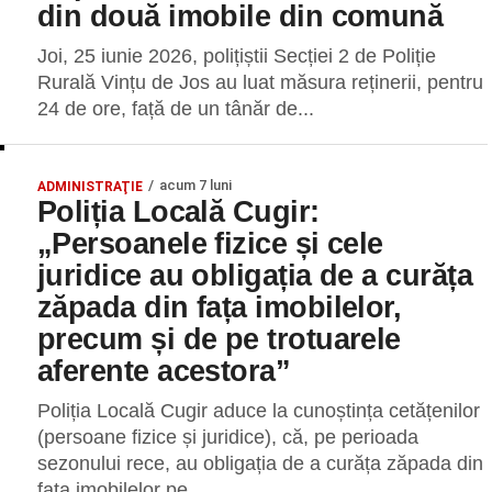
din două imobile din comună
Joi, 25 iunie 2026, polițiștii Secției 2 de Poliție
Rurală Vințu de Jos au luat măsura reținerii, pentru
24 de ore, față de un tânăr de...
acum 7 luni
ADMINISTRAŢIE
Poliția Locală Cugir:
„Persoanele fizice și cele
juridice au obligația de a curăța
zăpada din fața imobilelor,
precum și de pe trotuarele
aferente acestora”
Poliția Locală Cugir aduce la cunoștința cetățenilor
(persoane fizice și juridice), că, pe perioada
sezonului rece, au obligația de a curăța zăpada din
fața imobilelor pe...