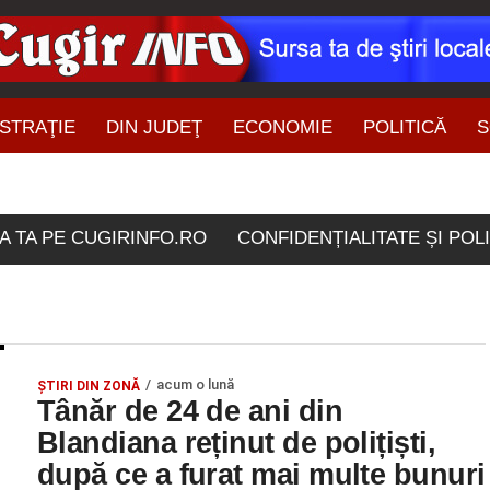
STRAŢIE
DIN JUDEŢ
ECONOMIE
POLITICĂ
S
ŞTIRI DIN ZONĂ
ticolele etichetate "imobi
A TA PE CUGIRINFO.RO
CONFIDENȚIALITATE ȘI POL
acum o lună
ŞTIRI DIN ZONĂ
Tânăr de 24 de ani din
Blandiana reținut de polițiști,
după ce a furat mai multe bunuri