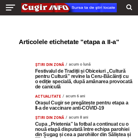
Articolele etichetate "etapa a II-a"
acum o lună
ŞTIRI DIN ZONĂ
Festivalul de Tradiții și Obiceiuri „Cultură
pentru Cultură” revine la Ceru-Băcăinți cu
o ediție specială, după amânarea provocată
de caniculă
acum 6 ani
ACTUALITATE
Orașul Cugir se pregătește pentru etapa a
II-a de vaccinare anti-COVID-19
acum 8 ani
ŞTIRI DIN ZONĂ
Cupa „Prietenia” la fotbal a continuat cu o
nouă etapă disputată între echipa parohiei
din Șugag și cea a parohiilor din Săliștea și