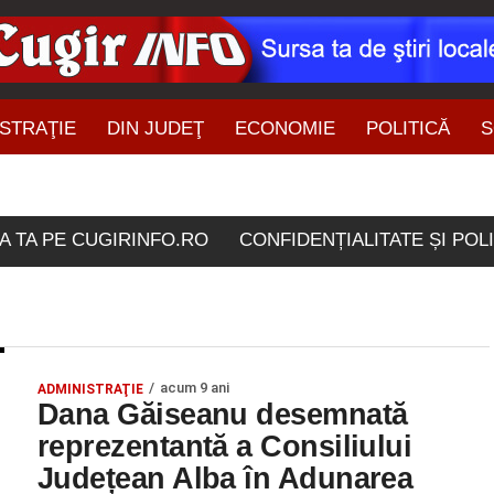
STRAŢIE
DIN JUDEŢ
ECONOMIE
POLITICĂ
S
ŞTIRI DIN ZONĂ
lele etichetate "Dana Ga
A TA PE CUGIRINFO.RO
CONFIDENȚIALITATE ȘI POL
acum 9 ani
ADMINISTRAŢIE
Dana Găiseanu desemnată
reprezentantă a Consiliului
Județean Alba în Adunarea