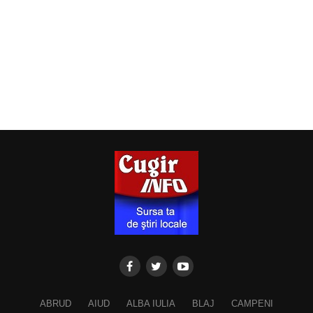
ABRUD
AIUD
ALBA IULIA
BLAJ
CAMPENI