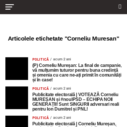
Articolele etichetate "Corneliu Muresan"
acum 2 ani
POLITICĂ
(P) Corneliu Mureșan: La final de campanie,
vă mulțumim tuturor pentru buna credință
și omenia cu care ne-ați primit în comunități
și în case!
acum 2 ani
POLITICĂ
Publicitate electorală | VOTEAZĂ Corneliu
MUREȘAN și #noulPSD – ECHIPA NOII
GENERAȚII! Sunt SINGURII adversari reali
pentru Ion Dumitrel și PNL!
acum 2 ani
POLITICĂ
Publicitate electorală | Corneliu Mureșan,