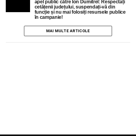
apel public către Ion Dumitrel: Respectați
cetățenii județului, suspendați-vă din
funcție și nu mai folosiți resursele publice
în campanie!
MAI MULTE ARTICOLE