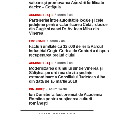
valoare și promovarea Aşezării fortificate
dacice – Cetăţuia
acum 4 ani
ADMINISTRAŢIE
Parteneriat între autoritățile locale și cele
județene pentru valorificarea Cetății dacice
din Cugir și casei Dr. Av. Ioan Mihu din
Vinerea
acum 7 ani
ECONOMIE
Facturi umflate cu 13.000 de lei la Parcul
Industrial Cugir. Curtea de Conturi a dispus
recuperarea prejudiciului
acum 8 ani
ADMINISTRAŢIE
Modernizarea drumului dintre Vinerea și
Săliștea, pe ordinea de zi a ședinței
extraordinare a Consiliului Județean Alba,
din data de 16 martie 2018
acum 14 ani
DIN JUDEŢ
Ion Dumitrel a fost premiat de Academia
Româna pentru susținerea culturii
românești