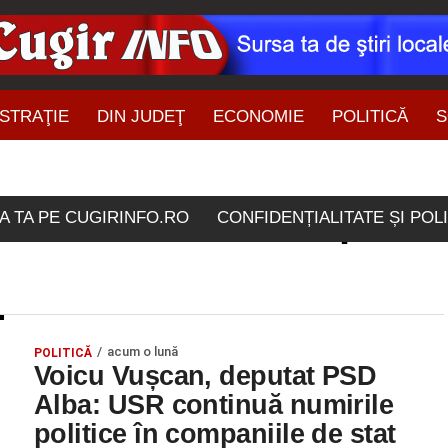
STRAŢIE
DIN JUDEŢ
ECONOMIE
POLITICĂ
S
ŞTIRI DIN ZONĂ
ele etichetate "companii 
A TA PE CUGIRINFO.RO
CONFIDENȚIALITATE ȘI POL
acum o lună
POLITICĂ
Voicu Vușcan, deputat PSD
Alba: USR continuă numirile
politice în companiile de stat