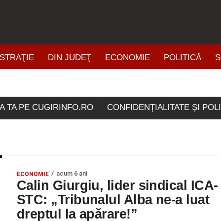
STRAŢIE
DIN JUDEŢ
ECONOMIE
POLITICĂ
S
ŞTIRI DIN ZONĂ
olele etichetate "Calin Gi
A TA PE CUGIRINFO.RO
CONFIDENȚIALITATE ȘI POL
acum 6 ani
ECONOMIE
Calin Giurgiu, lider sindical ICA-
STC: „Tribunalul Alba ne-a luat
dreptul la apărare!”