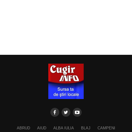
ABRUD
AIUD
ALBA IULIA
BLAJ
CAMPENI