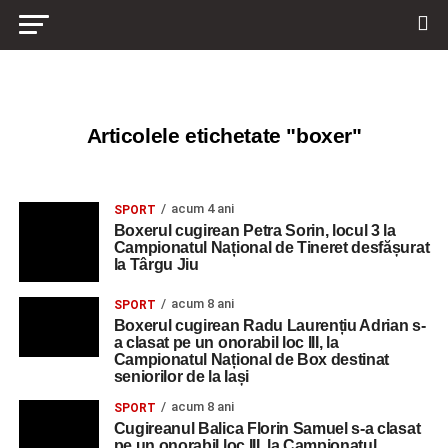
Articolele etichetate "boxer"
acum 4 ani
SPORT
Boxerul cugirean Petra Sorin, locul 3 la
Campionatul Național de Tineret desfășurat
la Târgu Jiu
acum 8 ani
SPORT
Boxerul cugirean Radu Laurențiu Adrian s-
a clasat pe un onorabil loc III, la
Campionatul Național de Box destinat
seniorilor de la Iași
acum 8 ani
SPORT
Cugireanul Balica Florin Samuel s-a clasat
pe un onorabil loc III, la Campionatul