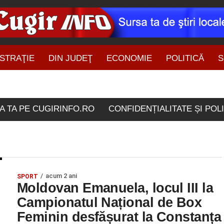
STRAŢIE
DIN JUDEŢ
ECONOMIE
POLITICĂ
S
ŞTIRI DIN ZONĂ
colele etichetate "box fem
A TA PE CUGIRINFO.RO
CONFIDENȚIALITATE ȘI POL
acum 2 ani
SPORT
Moldovan Emanuela, locul III la
Campionatul Național de Box
Feminin desfășurat la Constanța