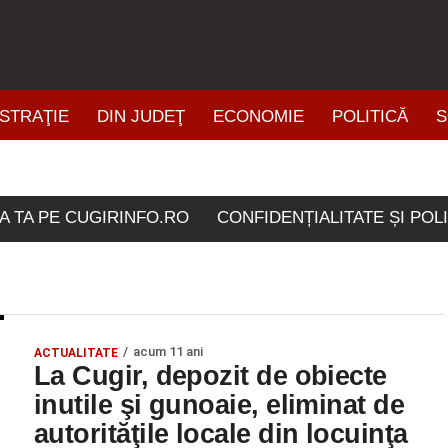
STRAŢIE
DIN JUDEŢ
ECONOMIE
POLITICĂ
S
ŞTIRI DIN ZONĂ
ticolele etichetate "batra
A TA PE CUGIRINFO.RO
CONFIDENȚIALITATE ȘI POL
acum 11 ani
ACTUALITATE
La Cugir, depozit de obiecte
inutile şi gunoaie, eliminat de
autorităţile locale din locuinţa