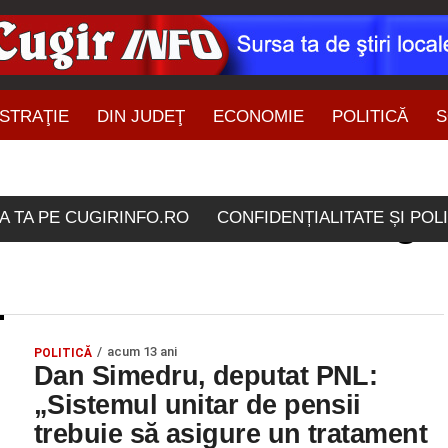
STRAŢIE
DIN JUDEŢ
ECONOMIE
POLITICĂ
S
ŞTIRI DIN ZONĂ
ticolele etichetate "asigu
A TA PE CUGIRINFO.RO
CONFIDENȚIALITATE ȘI POL
acum 13 ani
POLITICĂ
Dan Simedru, deputat PNL:
„Sistemul unitar de pensii
trebuie să asigure un tratament